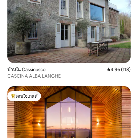
บ้านใน Cassinasco
คะแนนเฉลี่ย 4.9
4.96 (118)
CASCINA ALBA LANGHE
โดนใจเกสต์
โดนใจเกสต์ที่สุด