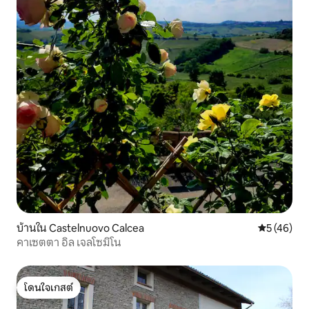
บ้านใน Castelnuovo Calcea
คะแนนเฉลี่ย
5 (46)
คาเซตตา อิล เจลโซมิโน
โดนใจเกสต์
โดนใจเกสต์