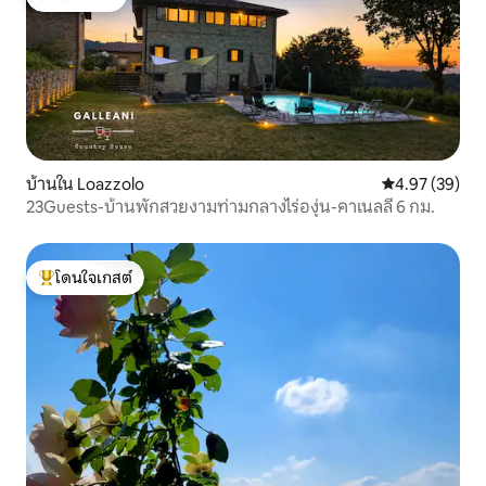
โดนใจเกสต์
บ้านใน Loazzolo
คะแนนเฉลี่ย 4.
4.97 (39)
23Guests-บ้านพักสวยงามท่ามกลางไร่องุ่น-คาเนลลี 6 กม.
โดนใจเกสต์
โดนใจเกสต์ที่สุด