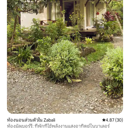
ห้องนอนส่วนตัวใน Zabali
คะแนนเฉลี่ย 4.
4.87 (30)
ห้องมัลเบอร์รี่: ที่พักที่ใช้พลังงานแสงอาทิตย์ในบาเลอร์