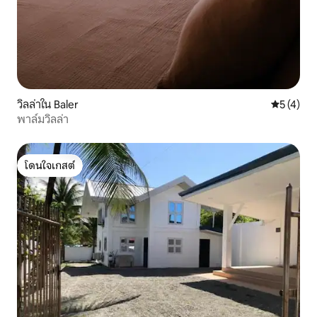
วิลล่าใน Baler
คะแนนเฉลี่
5 (4)
พาล์มวิลล่า
โดนใจเกสต์
โดนใจเกสต์