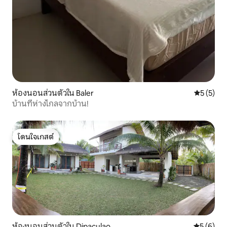
ห้องนอนส่วนตัวใน Baler
คะแนนเฉลี่
5 (5)
บ้านที่ห่างไกลจากบ้าน!
โดนใจเกสต์
โดนใจเกสต์
ห้องนอนส่วนตัวใน Dipaculao
คะแนนเฉลี่
5 (6)