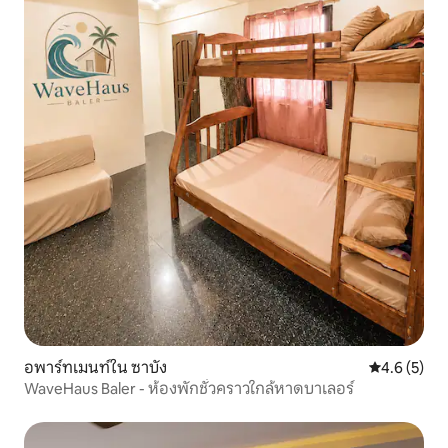
อพาร์ทเมนท์ใน ซาบัง
คะแนนเฉลี่ย 
4.6 (5)
WaveHaus Baler - ห้องพักชั่วคราวใกล้หาดบาเลอร์