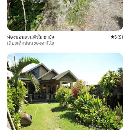
ห้องนอนส่วนตัวใน ซาบัง
คะแนนเฉลี่
5 (9)
เตียงเด็กอ่อนของดานิโล