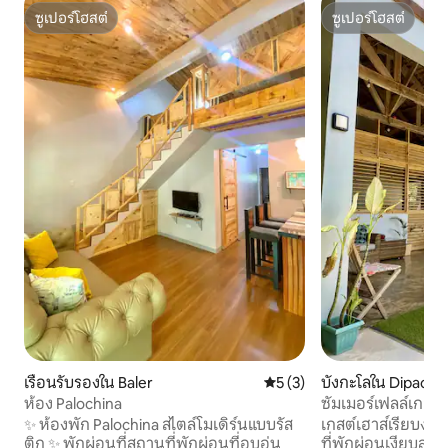
ซูเปอร์โฮสต์
ซูเปอร์โฮสต์
ซูเปอร์โฮสต์
ซูเปอร์โฮสต์
เรือนรับรองใน Baler
คะแนนเฉลี่ย 5 จาก 5, 3 รีวิว
5 (3)
บังกะโลใน Dipacul
ห้อง Palochina
ซัมเมอร์เฟลล์เกสต์เฮ
12 คน)
✨ ห้องพัก Palochina สไตล์โมเดิร์นแบบรัส
เกสต์เฮาส์เรียบง่า
ติก ✨ พักผ่อนที่สถานที่พักผ่อนที่อบอุ่น
ที่พักผ่อนเงียบสง