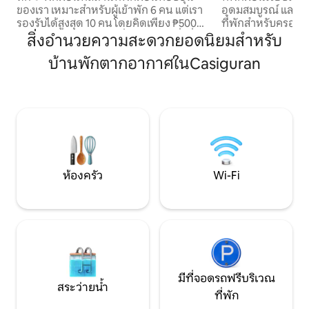
ของเรา เหมาะสำหรับผู้เข้าพัก 6 คน แต่เรา
อุดมสมบูรณ์ และการ
รองรับได้สูงสุด 10 คน โดยคิดเพียง ₱500
ที่พักสำหรับครอบคร
ต่อคนสำหรับผู้เข้าพักเพิ่มเติม🏠🌴 สิ่งที่
ความเป็นจริง นึกถึ
สิ่งอำนวยความสะดวกยอดนิยมสำหรับ
ครอบคลุม: ที่พัก: 1 ห้องนอน + ลอฟท์
พระอาทิตย์ขึ้นที่ง
บ้านพักตากอากาศในCasiguran
ห้องน้ำสะอาดพร้อมฝักบัวอาบน้ำร้อน 🚿
ตระหง่าน และวิวภูเ
ห้องครัว: ตู้เย็น ไมโครเวฟ ตู้กดน้ำ และ
ดลิพิทที่เงียบสงบส
เตาไฟ (₱200/วัน) สิ่งอำนวยความสะดวก:
ท้องถิ่นที่เป็นมิตร 
สระว่ายน้ำส่วนกลาง ดาดฟ้า ศาลา และ
เหมาะสำหรับครอบค
หลุมก่อกองไฟ สิทธิพิเศษ: Wi-Fi ฟรีและที่
เดียวและคู่รักก็จะรู
จอดรถแบบมีรั้วรอบ 📍 ที่ตั้ง: 5 นาทีถึงหาด
กัน สนุกกับการเข
สบัง ข้าง Knights of Columbus จองที่พัก
พร้อมสิ่งอำนวยคว
สำหรับวันหยุดพักผ่อนของคุณตอนนี้เลย!
ห้องครัว
Wi-Fi
มีที่จอดรถฟรีบริเวณ
สระว่ายน้ำ
ที่พัก