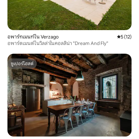
อพาร์ทเมนท์ใน Verzago
คะแนนเฉลี่ย
5 (12)
อพาร์ตเมนต์ในวิลล่าในคอลลิน่า "Dream And Fly"
ซูเปอร์โฮสต์
ซูเปอร์โฮสต์