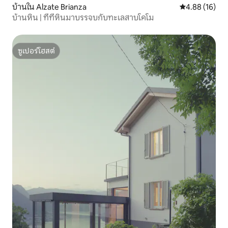
บ้านใน Alzate Brianza
คะแนนเฉลี่ย 4.
4.88 (16)
บ้านหิน | ที่ที่หินมาบรรจบกับทะเลสาบโคโม
ซูเปอร์โฮสต์
ซูเปอร์โฮสต์