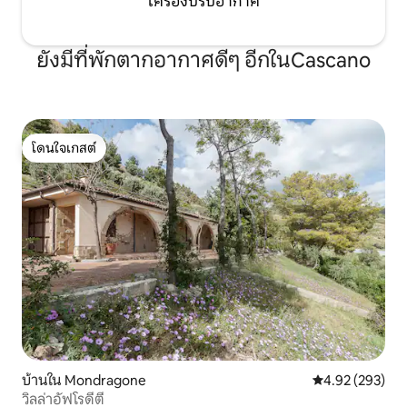
เครื่องปรับอากาศ
ยังมีที่พักตากอากาศดีๆ อีกในCascano
โดนใจเกสต์
โดนใจเกสต์
บ้านใน Mondragone
คะแนนเฉลี่ย 4.9
4.92 (293)
วิลล่าอัฟโรดีตี