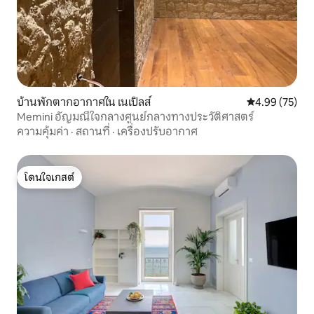
บ้านพักตากอากาศใน เนเปิลส์
คะแนนเฉลี่ย 4.
4.99 (75)
Memini อัญมณีใจกลางศูนย์กลางทางประวัติศาสตร์
ความคุ้มค่า
·
สถานที่
·
เครื่องปรับอากาศ
โดนใจเกสต์
โดนใจเกสต์