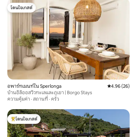
โดนใจเกสต์
โดนใจเกสต์
อพาร์ทเมนท์ใน Sperlonga
คะแนนเฉลี่ย 4.
4.96 (26)
บ้านอิลิออสวิวทะเลและภูเขา | Borgo Stays
ความคุ้มค่า
·
สถานที่
·
ครัว
โดนใจเกสต์
โดนใจเกสต์ที่สุด