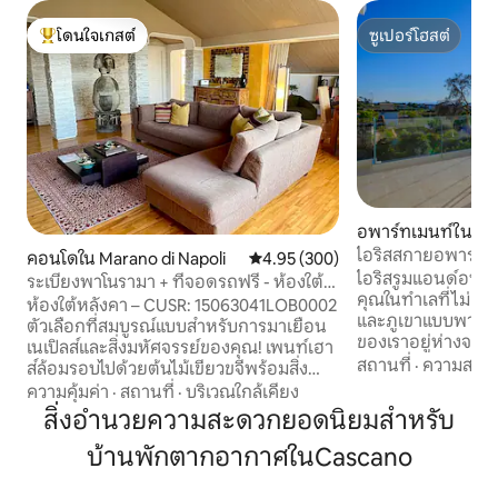
โดนใจเกสต์
ซูเปอร์โฮสต์
โดนใจเกสต์ที่สุด
ซูเปอร์โฮสต์
อพาร์ทเมนท์ใน Ba
gnole
ไอริสสกายอพาร์ทเ
คอนโดใน Marano di Napoli
คะแนนเฉลี่ย 4.95 จาก 5, 300 รีวิว
4.95 (300)
ไอริสรูมแอนด์อพาร
ระเบียงพาโนรามา + ที่จอดรถฟรี - ห้องใต้
คุณในทำเลที่ไม่เห
หลังคา
ห้องใต้หลังคา – CUSR: 15063041LOB0002
และภูเขาแบบพาโนรา
ตัวเลือกที่สมบูรณ์แบบสำหรับการมาเยือน
ของเราอยู่ห่างจาก
เนเปิลส์และสิ่งมหัศจรรย์ของคุณ! เพนท์เฮา
เหมาะสำหรับผู้ที่ต
สถานที่
·
ความสะอ
ส์ล้อมรอบไปด้วยต้นไม้เขียวขจีพร้อมสิ่ง
การพักผ่อนธรรมชา
อำนวยความสะดวกครบครันเหมาะสำหรับ
ความคุ้มค่า
·
สถานที่
·
บริเวณใกล้เคียง
แวดล้อม ห้องพักแ
การเข้าพักที่น่าจดจำ ทำไมต้องเลือกห้องใต้
สิ่งอำนวยความสะดวกยอดนิยมสำหรับ
ได้รับการตกแต่งอย่
หลังคา? ✔ พาโนรามาเทอร์เรซ พื้นที่✔
รายละเอียดซึ่งออกแ
บ้านพักตากอากาศในCascano
กว้างขวางและสภาพแวดล้อมที่อบอุ่น ความ
สภาพแวดล้อมที่อบอ
เงียบสงบ✔สูงสุดเมื่อสัมผัสกับธรรมชาติ ที่
คุณจะมาเป็นคู่รักก
จอดรถส่วนตัว✔ฟรีสำหรับการเข้าพักที่