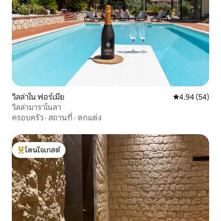
วิลล่าใน ฟอร์เมีย
คะแนนเฉลี่ย 4.
4.94 (54)
วิลล่ามาราโนลา
ครอบครัว
·
สถานที่
·
ตกแต่ง
โดนใจเกสต์
โดนใจเกสต์ที่สุด