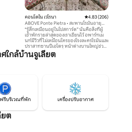
้สึก
คอนโดใน เวโรนา
คะแนนเฉลี่ย 4.83 จาก 5, 
4.83 (206)
ABOVE Ponte Pietra • สะพานโรมันอายุ
2,000 ปี • วิว
“รู้สึกเหมือนอยู่ในโปสการ์ด” นั่นคือสิ่งที่ผู้
เข้าพักรายล่าสุดของเราเขียนไว้ อพาร์ทเม
นท์มีวิวที่ไม่เหมือนใครของโรงละครโรมันและ
ปราสาทซานปีเอโตร หน้าต่างบานใหญ่ช่วย
ดึงสายตาจากห้องนั่งเล่นไปยังห้องนอนและ
กล้บ้านจูเลียต
ห้องน้ำ โดยที่สามารถมองเห็นเมืองเวโรน่า
ได้ตลอดเวลา คุณสามารถเพลิดเพลินไปกับ
ทิวทัศน์ที่โดดเด่นที่สุดของเมืองได้จาก
ระเบียง ไม่ใช่เรื่องบังเอิญที่ผู้เข้าพักบางคน
เลือกวิวที่สวยงามนี้สำหรับโอกาสพิเศษ เช่น
ขอแต่งงานและฮันนีมูน ที่พักที่เหมาะ
สำหรับการสัมผัสเวโรนา
ฟรีบริเวณที่พัก
เครื่องปรับอากาศ
ลียต