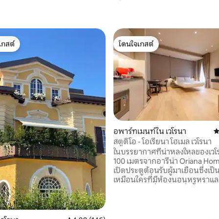
เกสต์
โดนใจเกสต์
์ที่สุด
โดนใจเกสต์
อพาร์ทเมนท์ใน เวโรนา
ค
สตูดิโอ - โอเรียนา โฮเมล เวโรนา
ในบรรยากาศที่น่าหลงใหลของเวโ
100 เมตรจากอารีน่า Oriana Hom
เปิดประตูต้อนรับผู้มาเยือนซึ่งเป็นท
เหมือนใครที่มีห้องนอนหรูหราแล
เฟอร์นิเจอร์ที่ซับซ้อนที่เลือกด้ว
ในรายละเอียดเป็นพิเศษ ทางเลือก
สำหรับการเข้าพักเพื่อธุรกิจและ
เพลิดเพลินกับการเข้าพักที่ยอดเยี