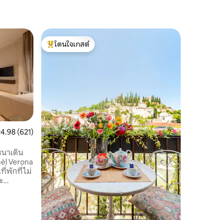
อพาร์ทเม
โดนใจเกสต์
โดนใจ
ซานต์อาน
โดนใจเกสต์ที่สุด
โดนใจเกส
ใจกลางเม
สถานที่ต
เฟอร์นิเจ
แสงตั้งอยู
ศูนย์กลา
Sant 'Anas
ที่สุดในอ
แนะนำ (20
ใกล้เคียง
ะแนนเฉลี่ย 4.98 จาก 5, 621 รีวิว
4.98 (621)
ละครโรมัน
(400 เมตร
รนาเดิน
Piazza de
èl Verona
ที่เป็นเลิ
ี่พักที่ไม่
ะ
ยความใส่ใจ
ที่เหมาะ
การพักผ่อน
่ยมที่