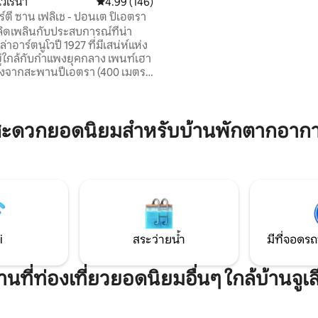
เวโรนา
คะแนนเฉลี่ย 4.99 จาก 5, 146 รีวิว
4.99 (146)
53 รีวิว
Oriana Homèl Verona และความรู
อร์ตี ซาน เฟลิเช - ปอนเต ปิเอตรา
เหมือนอยู่บ้าน IT023091B48CVZF86X
ลิดเพลินกับประสบการณ์ที่น่า
IT023091B4I8U8NWB7
่าอาร์ตนูโวปี 1927 ที่มีเสน่ห์แห่ง
IT023091B43LYGCV37
้งอยู่ใกล้กับกำแพงยุคกลาง เพนท์เฮา
IT023091B4T3NPZOSO
่ห่างจากสะพานปีเอตรา (400 เมตร)
IT023091B4E2P98VPP
ัน ดูโอโม ห้องสมุดคาปิตูลาร์
ซานสเตฟาโนและซานจอร์จิโอ
่นาที คุณจะเพลิดเพลินไปกับ
พอันน่าทึ่งของปราสาทซานต์อัน
สะดวกยอดนิยมสำหรับบ้านพักตากอากาศใ
ทเมนท์แห่งนี้เหมาะสำหรับผู้ที่
พลิดเพลินกับเมืองในสภาพ
่ผ่อนคลาย ในขณะที่ยังอยู่ใกล้
องที่มีความสำคัญทาง
าสตร์ @veronaluxuryapartment
i
สระว่ายน้ำ
มีที่จอดรถ
นที่ท่องเที่ยวยอดนิยมอื่นๆ ใกล้บ้านจูเ