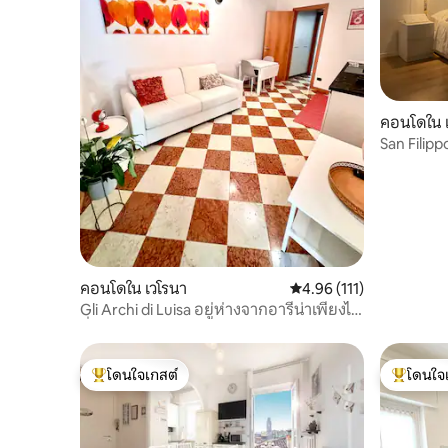
คอนโดใน 
San Fili
หวานในเว
คอนโดใน เวโรนา
คะแนนเฉลี่ย 4.96 จาก 5, 
4.96 (111)
Gli Archi di Luisa อยู่ห่างจากอารีน่าเพียงไม่
กี่ก้าว
โดนใจเกสต์
โดนใจ
โดนใจเกสต์ที่สุด
โดนใจเกสต