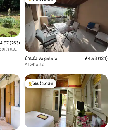
โดนใจเกสต์ที่สุด
ะแนนเฉลี่ย 4.97 จาก 5, 263 รีวิว
4.97 (263)
้องน้ำ และ
บ้านใน Valgatara
คะแนนเฉลี่ย 4.98 จาก 5, 
4.98 (124)
Al Ghetto
โดนใจเกสต์
โดนใจเกสต์ที่สุด