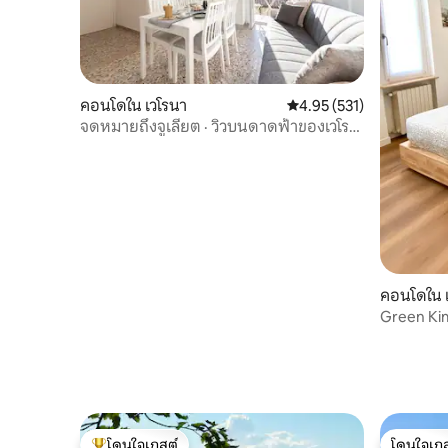
คอนโดใน เวโรนา
คะแนนเฉลี่ย 4.95 จาก 5, 5
4.95 (531)
จดหมายถึงจูเลียต · วิวบนดาดฟ้าของเวโร
นา
คอนโดใน 
Green Kime
กลางเวโร
โดนใจเกสต์
โดนใจเกส