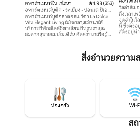
คอนโดใน 
อพาร์ทเมนท์ใน เวโรนา
คะแนนเฉลี่ย 4.98 จาก 5, 3
4.98 (353)
วิลล่าลิเบ
อพาร์ตเมนต์บูติก • ระเบียง • ปอนเต ปิเอ
ถึงเวลาเพ
ตรา
อพาร์ทเมนท์บูติกลาดอลเชวีตา La Dolce
จดจำในวิลล
Vita Elegant Living ในใจกลางเวโรน่าให้
นี้ ซึ่งตั
บริการที่พักสไตล์อิตาเลียนที่หรูหราและ
ส์ตั้งอยู
สะดวกสบายแบบโมเดิร์น คัดสรรมาเพื่อผู้
โรงละครโรม
เข้าพักที่ให้ความสำคัญกับคุณภาพและทำเล
และโบสถ์
ที่ตั้งดีเยี่ยม • การพักผ่อนระดับพรีเมียม: 2
เพียงไม่กี
ห้องนอนพร้อมท็อปเปอร์เมมโมรี่โฟมความ
ทัศนียภา
สิ่งอำนวยความ
หนา 5 ซม. (1 ห้องมีระเบียงส่วนตัว) • ความ
เจโล อพาร์
เป็นส่วนตัว: ห้องน้ำ 2 ห้องและห้องครัวที่มี
ต้องการเ
อุปกรณ์ครบครัน • การเข้าถึง: อยู่นอกพื้นที่
แวดล้อมที
ZTL; มีที่จอดรถสาธารณะฟรีห่างออกไป 50
ใจกลางเมื
ม. ค่าธรรมเนียม (รับเงินสดเมื่อออกเดิน
ประวัติศ
ทาง): • การทำความสะอาด: €55 • ภาษี
เทศบาล: 3.50 ยูโร/คน/คืน สำหรับ 4 คืนแรก
ห้องครัว
Wi-F
สถา