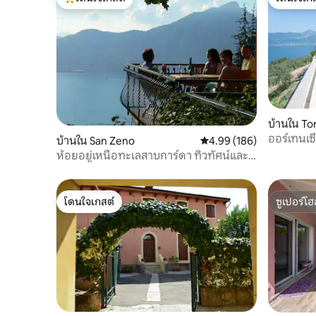
โดนใจเกสต์ที่สุด
โดนใจเกส
บ้านใน To
ออร์เทนเซ
บ้านใน San Zeno
คะแนนเฉลี่ย 4.99 จาก 5, 1
4.99 (186)
ออร์ ดิ ล
ห้อยอยู่เหนือทะเลสาบการ์ดา ทิวทัศน์และ
การพักผ่อน
โดนใจเกสต์
ซูเปอร์โฮ
โดนใจเกสต์
ซูเปอร์โฮ