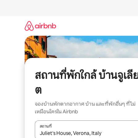
ข้าม
ไป
ยัง
เนื้อหา
สถานที่พักใกล้ บ้านจูเลี
ต
จองบ้านพักตากอากาศ บ้าน และที่พักอื่นๆ ที่ไม่
เหมือนใครใน Airbnb
สถานที่
ใช้ลูกศรขึ้นลง หรือใช้การสัมผัสหรือปัด เพื่อสำรวจผ