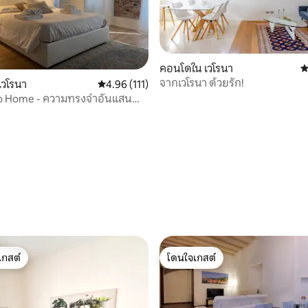
คอนโดใน เวโรนา
ค
จากเวโรนา ด้วยรัก!
เวโรนา
คะแนนเฉลี่ย 4.96 จาก 5, 111 รีวิว
4.96 (111)
ppo Home - ความทรงจำอันแสน
โรนา
111 รีวิว
เกสต์
โดนใจเกสต์
์ที่สุด
โดนใจเกสต์