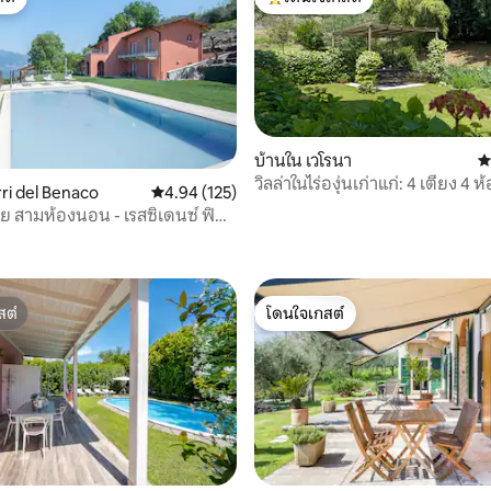
ต์
โดนใจเกสต์ที่สุด
บ้านใน เวโรนา
ค
วิลล่าในไร่องุ่นเก่าแก่: 4 เตียง 4 ห
rri del Benaco
คะแนนเฉลี่ย 4.94 จาก 5, 125 รีวิว
4.94 (125)
สวน
ีย สามห้องนอน - เรสซิเดนซ์ ฟิ
86 รีวิว
าแวนเดอร์
สต์
โดนใจเกสต์
สต์
โดนใจเกสต์