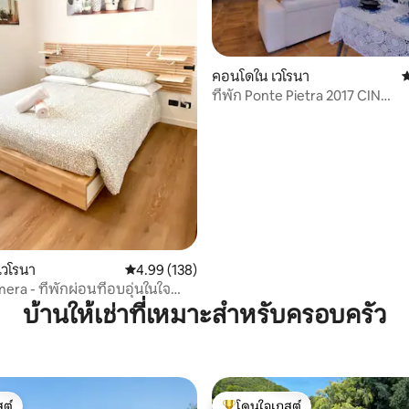
คอนโดใน เวโรนา
ค
ที่พัก Ponte Pietra 2017 CIN
31 รีวิว
IT023091c2mtk7tbo4
เวโรนา
คะแนนเฉลี่ย 4.99 จาก 5, 138 รีวิว
4.99 (138)
ra - ที่พักผ่อนที่อบอุ่นในใจ
นา
บ้านให้เช่าที่เหมาะสำหรับครอบครัว
ต์
โดนใจเกสต์