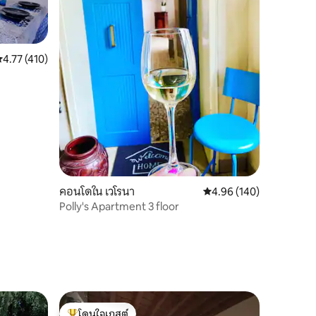
ะแนนเฉลี่ย 4.77 จาก 5, 410 รีวิว
4.77 (410)
คอนโดใน เวโรนา
คะแนนเฉลี่ย 4.96 จาก 5, 
4.96 (140)
Polly's Apartment 3 floor
โดนใจเกสต์