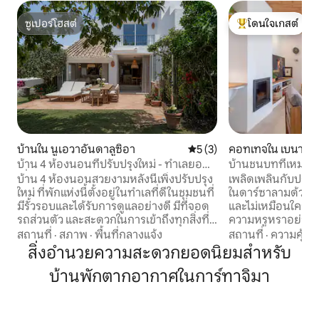
ซูเปอร์โฮสต์
โดนใจเกสต์
ซูเปอร์โฮสต์
โดนใจเกสต์ที่สุด
บ้านใน นูเอวาอันดาลูซิอา
คะแนนเฉลี่ย 5 จาก 5, 3 รีวิว
5 (3)
คอทเทจใน เบนาดา
บ้าน 4 ห้องนอนที่ปรับปรุงใหม่ - ทำเลยอด
บ้านชนบทที่เหมาะ
เยี่ยม
คู่
บ้าน 4 ห้องนอนสวยงามหลังนี้เพิ่งปรับปรุง
เพลิดเพลินกับประส
ใหม่ ที่พักแห่งนี้ตั้งอยู่ในทำเลที่ดีในชุมชนที่
ในดาร์ซาลามด้วยก
มีรั้วรอบและได้รับการดูแลอย่างดี มีที่จอด
และไม่เหมือนใครเช
รถส่วนตัว และสะดวกในการเข้าถึงทุกสิ่งที่
ความหรูหราอย่างกล
คุณต้องการ ร้านอาหาร ร้านกาแฟ และร้าน
การออกแบบมาเพื่
สถานที่
·
สภาพ
·
พื้นที่กลางแจ้ง
สถานที่
·
ความคุ้มค่
ขายของชำทั้งหมดอยู่ในระยะเดินถึงได้
และความเป็นอยู่ที่ด
สิ่งอำนวยความสะดวกยอดนิยมสำหรับ
เหมาะอย่างยิ่งสำหรับครอบครัว ผู้ชื่นชอบ
นอกจากนี้ ทำเลที่ตั
บ้านพักตากอากาศในการ์ทาจิมา
กอล์ฟ คู่รัก หรือใครก็ตามที่กำลังมองหา
ธรรมชาติ พร้อมวิ
ที่พักผ่อนสุดผ่อนคลาย ห้ามจัดปาร์ตี้ เปิด
เจนัล สร้างสภาพแ
ดนตรีเสียงดังโดยเด็ดขาด เพื่อให้ผู้พัก
พักผ่อนและผ่อนค
อาศัยและผู้เข้าพักทุกคนมีความสุขในการ
ซาลาม สัมผัสประสบก