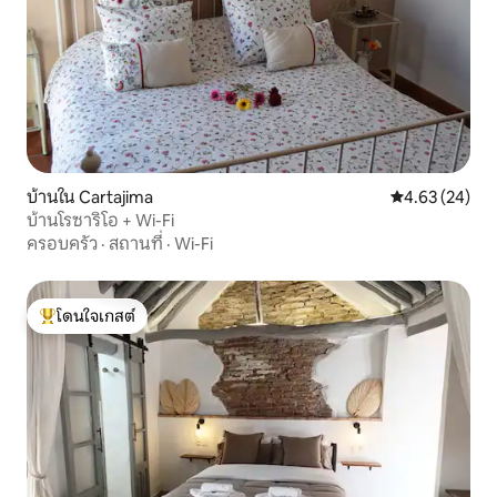
บ้านใน Cartajima
คะแนนเฉลี่ย 4.
4.63 (24)
บ้านโรซาริโอ + Wi-Fi
ครอบครัว
·
สถานที่
·
Wi-Fi
โดนใจเกสต์
โดนใจเกสต์ที่สุด