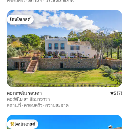
ครอบครัว
·
สถานที่
·
บริเวณใกล้เคียง
โดนใจเกสต์
โดนใจเกสต์
คอทเทจใน รอนดา
คะแนนเฉลี่
5 (7)
คอร์ติโย ลา อัลมาซารา
สถานที่
·
ครอบครัว
·
ความสะอาด
โดนใจเกสต์
โดนใจเกสต์ที่สุด