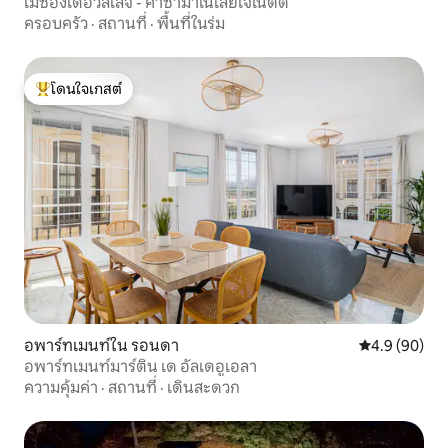
เมซองเดอวิลเลจ - คาซามาโนโลย์เจเน็ตต์
ครอบครัว
·
สถานที่
·
พื้นที่ในร่ม
โดนใจเกสต์
โดนใจเกสต์ที่สุด
อพาร์ทเมนท์ใน รอนดา
คะแนนเฉลี่ย 4
4.9 (90)
อพาร์ทเมนท์มาร์ติน เด อัลเดอูเอลา
ความคุ้มค่า
·
สถานที่
·
เดินสะดวก