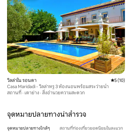
วิลล่าใน รอนดา
คะแนนเฉลี่ย
5 (10)
Casa Maridadi - วิลล่าหรู 3 ห้องนอนพร้อมสระว่ายน้ำ
สถานที่
·
เตาย่าง
·
สิ่งอำนวยความสะดวก
จุดหมายปลายทางน่าสำรวจ
จุดหมายปลายทางใกล้ๆ
สถานที่ท่องเที่ยวยอดนิยมในละแวก