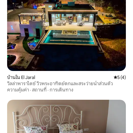
บ้านใน El Jaral
คะแนนเฉลี่
5 (4)
วิลล่าพาราไดซ์ วิวพระอาทิตย์ตกและสระว่ายน้ำส่วนตัว
ความคุ้มค่า
·
สถานที่
·
การเดินทาง