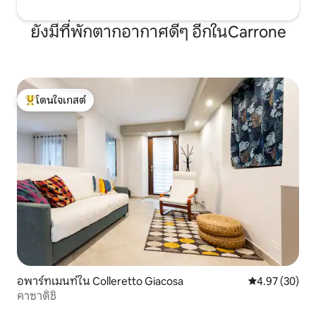
ยังมีที่พักตากอากาศดีๆ อีกในCarrone
โดนใจเกสต์
โดนใจเกสต์ที่สุด
อพาร์ทเมนท์ใน Colleretto Giacosa
คะแนนเฉลี่ย 4.
4.97 (30)
คาซาดิชิ