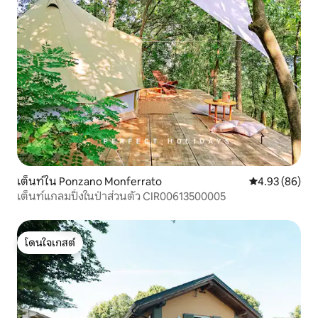
เต็นท์ใน Ponzano Monferrato
คะแนนเฉลี่ย 4.
4.93 (86)
เต็นท์แกลมปิ้งในป่าส่วนตัว CIR00613500005
โดนใจเกสต์
โดนใจเกสต์