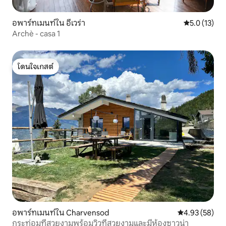
อพาร์ทเมนท์ใน อีเวร่า
คะแนนเฉลี่ย 5
5.0 (13)
Archè - casa 1
โดนใจเกสต์
โดนใจเกสต์
อพาร์ทเมนท์ใน Charvensod
คะแนนเฉลี่ย 4.
4.93 (58)
กระท่อมที่สวยงามพร้อมวิวที่สวยงามและมีห้องซาวน่า