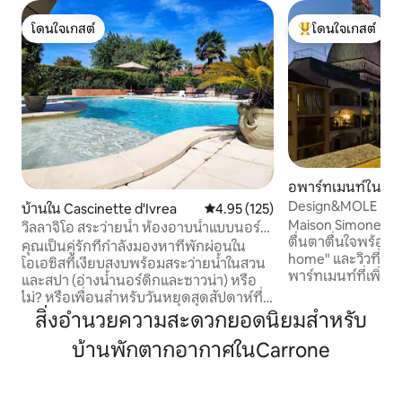
โดนใจเกสต์
โดนใจเกสต์
โดนใจเกสต์
โดนใจเกสต์ที่สุด
อพาร์ทเมนท์ใน Ce
Design&MOLE Pano
บ้านใน Cascinette d'Ivrea
คะแนนเฉลี่ย 4.95 จาก 5, 125 รีวิว
4.95 (125)
เมืองตูริน
Maison Simone ✨ เ
วิลลาจิโอ สระว่ายน้ำ ห้องอาบน้ำแบบนอร์
ตื่นตาตื่นใจพร้อม 
ดิก ซาวน่า สำหรับใช้งานโดยเฉพาะ
คุณเป็นคู่รักที่กำลังมองหาที่พักผ่อนใน
home" และวิวที่สว
โอเอซิสที่เงียบสงบพร้อมสระว่ายน้ำในสวน
พาร์ทเมนท์ที่เพิ่งไ
และสปา (อ่างน้ำนอร์ดิกและซาวน่า) หรือ
สไตล์โดดเด่นให้ค
ไม่? หรือเพื่อนสำหรับวันหยุดสุดสัปดาห์ที่
สบาย คุณสามารถเดินสำรวจ MOLE
แตกต่างกัน? หรือสำหรับวันเกิด? หรือ
สิ่งอำนวยความสะดวกยอดนิยมสำหรับ
ใจกลางเมืองที่มีค
สำหรับวันครบรอบ? หรือจะเป็นของขวัญ
ประวัติศาสตร์ พิพ
บ้านพักตากอากาศในCarrone
สำหรับวันหยุดสุดสัปดาห์ดีไหม? หรือกำลัง
จัตุรัส และมุมที่มีเ
เดินทางอยู่? วิลล่าจิโอสำหรับคุณ! ในฤดู
ชิมอาหารท้องถิ่นที่
ใบไม้ผลิและฤดูร้อน มีสระว่ายน้ำพร้อมจา
พื้นที่สำหรับคนเดิน
กุซซี่และห้องครัวกลางแจ้งที่มีอุปกรณ์ครบ