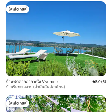
โดนใจเกสต์
โดนใจเกสต์
บ้านพักตากอากาศใน Viverone
คะแนนเฉลี่ย 
5.0 (6)
บ้านริมทะเลสาบ (ค่ำคืนอันอ่อนโยน)
โดนใจเกสต์
โดนใจเกสต์