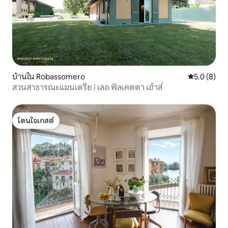
บ้านใน Robassomero
คะแนนเฉลี่ย 
5.0 (8)
สวนสาธารณะแมนเดรีย | เลอ ฟัลเคตตา เฮ้าส์
โดนใจเกสต์
โดนใจเกสต์