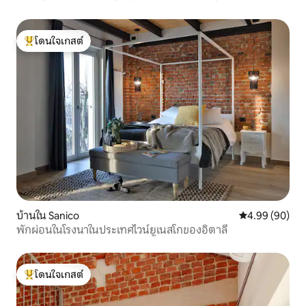
โดนใจเกสต์
โดนใจเกสต์ที่สุด
บ้านใน Sanico
คะแนนเฉลี่ย 4.9
4.99 (90)
พักผ่อนในโรงนาในประเทศไวน์ยูเนสโกของอิตาลี
โดนใจเกสต์
โดนใจเกสต์ที่สุด