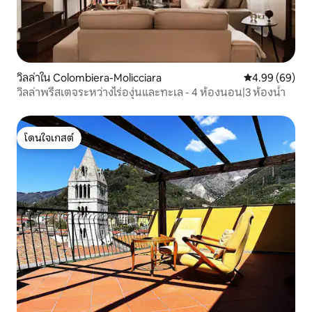
วิลล่าใน Colombiera-Molicciara
คะแนนเฉลี่ย 4.9
4.99 (69)
วิลล่าพรีสเตจระหว่างไร่องุ่นและทะเล - 4 ห้องนอน|3 ห้องน้ำ
โดนใจเกสต์
โดนใจเกสต์