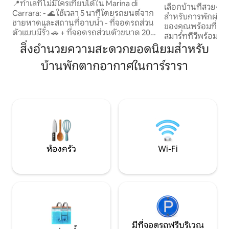
นำสัตว์เลี้ยงเข้าพักได้
📍ทำเลที่ไม่มีใครเทียบได้ใน Marina di
นอน
เลือกบ้านที่สวยงา
Carrara: - 🌊 ใช้เวลา 5 นาทีโดยรถยนต์จาก
สำหรับการพักผ่อนร
ชายหาดและสถานที่อาบน้ำ - ที่จอดรถส่วน
ของคุณพร้อมที่จอด
ตัวแบบมีรั้ว 🚗 + ที่จอดรถส่วนตัวขนาด 200
สมาร์ททีวีพร้อมเน็ต
ตร.ม. ห่างจากบ้านเพียง 20 เมตร - 🚍 1 นาที
Amazon Prime รวม
สิ่งอำนวยความสะดวกยอดนิยมสำหรับ
จากทางออกของทางด่วน 🎭 สัมผัสความ
เครื่องทำความร้อนเ
สง่างามของวิลล่าของศิลปิน: - ห้องนอน
บ้านพักตากอากาศในการ์รารา
ทะเลและใจกลางเมือง ตั้งอยู่ใน 
ปรับอากาศ 3 ห้องและห้องน้ำ 3 ห้องในหิน
Carrara ที่สวยงามห
อ่อน Carrara - 🌿สวนเมดิเตอร์เรเนียนที่มี
Marmi ที่หรูหรา 15 
รั้วรอบขอบชิด (อนุญาตให้นำสัตว์เลี้ยงเข้า
ยอดเยี่ยม 40 นาที
พักได้ - 🍽️ ระเบียงสว่างสดใสสำหรับมื้อ
อ่อนที่มีชื่อเสียง 30 นาที 4 นาที
กลางวันกลางแจ้งหรืองานเลี้ยงอาหารค่ำ -
จากทะเลและเดิน 13 นาที! จอง
🖼️ การตกแต่งภายในด้วยงานฝีมือชั้นเลิศ
ผ่อนของคุณตอนนี้
ห้องครัว
Wi-Fi
มีที่จอดรถฟรีบริเวณ