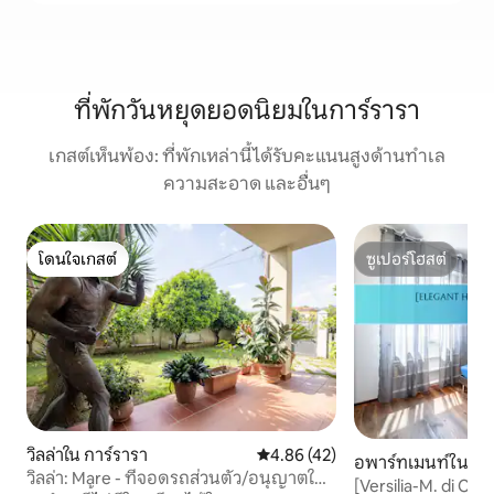
ที่พักวันหยุดยอดนิยมในการ์รารา
เกสต์เห็นพ้อง: ที่พักเหล่านี้ได้รับคะแนนสูงด้านทำเล
ความสะอาด และอื่นๆ
โดนใจเกสต์
ซูเปอร์โฮสต์
โดนใจเกสต์
ซูเปอร์โฮสต์
วิลล่าใน การ์รารา
คะแนนเฉลี่ย 4.86 จาก 5, 42 รีวิว
4.86 (42)
อพาร์ทเมนท์ใน การ
วิลล่า: Mare - ที่จอดรถส่วนตัว/อนุญาตให้
[Versilia-M. di Car