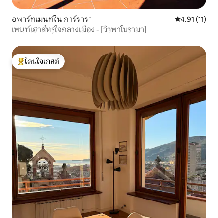
อพาร์ทเมนท์ใน การ์รารา
คะแนนเฉลี่ย 4.
4.91 (11)
เพนท์เฮาส์หรูใจกลางเมือง - [วิวพาโนรามา]
โดนใจเกสต์
โดนใจเกสต์ที่สุด