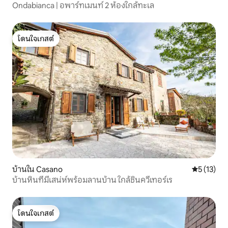
Ondabianca | อพาร์ทเมนท์ 2 ห้องใกล้ทะเล
โดนใจเกสต์
โดนใจเกสต์
บ้านใน Casano
คะแนนเฉลี่ย
5 (13)
บ้านหินที่มีเสน่ห์พร้อมลานบ้าน ใกล้ชินควีเทอร์เร
โดนใจเกสต์
โดนใจเกสต์