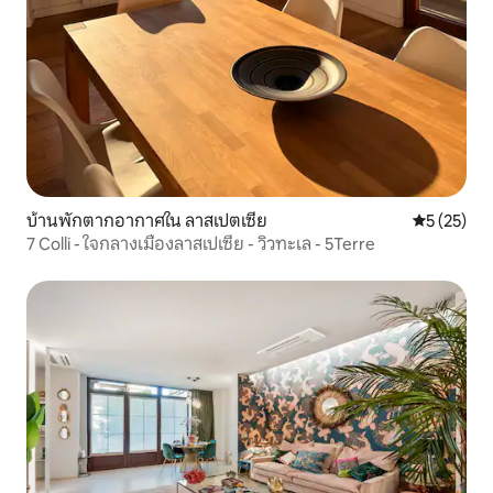
บ้านพักตากอากาศใน ลาสเปตเซีย
คะแนนเฉลี่ย
5 (25)
7 Colli - ใจกลางเมืองลาสเปเซีย - วิวทะเล - 5Terre