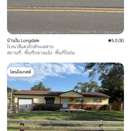
บ้านใน Longdale
คะแนนเฉลี่ย 
5.0 (8)
โรงนาสีแดงใกล้ทะเลสาบ
สถานที่
·
พื้นที่กลางแจ้ง
·
พื้นที่ในร่ม
โดนใจเกสต์
โดนใจเกสต์