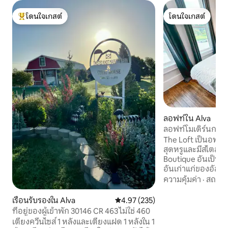
โดนใจเกสต์
โดนใจเกสต์
โดนใจเกสต์ที่สุด
โดนใจเกสต์
ลอฟท์ใน Alva
ลอฟท์โมเดิร์นกว้าง
มีความเป็นประวัติศ
The Loft เป็นอพาร์
สุดหรูและมีสไตล์ ตั้
Boutique อันเป็นที
อันเก่าแก่ของอัลวา 
อุปกรณ์ครบครันน
ความคุ้มค่า
·
สถานที
สไตล์อุตสาหกรรมใ
สบายที่อบอุ่น มีห้อ
เรือนรับรองใน Alva
คะแนนเฉลี่ย 4.97 จาก 5, 235 รีวิว
4.97 (235)
ประทานอาหาร และพื้
ที่อยู่ของผู้เข้าพัก 30146 CR 463 ไม่ใช่ 460
สำหรับการพักผ่อน 
เตียงควีนไซส์ 1 หลังและเตียงแฝด 1 หลังใน 1
พักที่ไม่เหมือนใคร