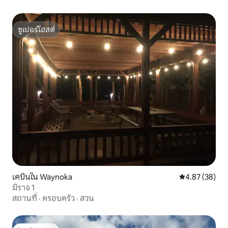
ซูเปอร์โฮสต์
ซูเปอร์โฮสต์
เคบินใน Waynoka
คะแนนเฉลี่ย 4.
4.87 (38)
มิราจ 1
สถานที่
·
ครอบครัว
·
สวน