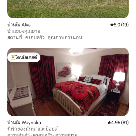
บ้านใน Alva
คะแนนเฉลี่ย 5
5.0 (19)
บ้านของคุณยาย
สถานที่
·
ครอบครัว
·
คุณภาพการนอน
โดนใจเกสต์
โดนใจเกสต์ที่สุด
บ้านใน Waynoka
คะแนนเฉลี่ย 4.
4.95 (81)
ที่พักของนันนาและป๊อปส์
ความคุ้มค่า
·
ครอบครัว
·
ความสบาย