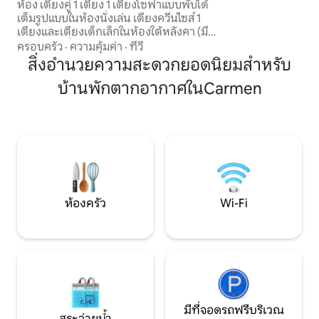
ห้อง เตียงคู่ 1 เตียง 1 เตียงโซฟาแบบพับได้
อยู่ห่างจากร้านค้า
เต็มรูปแบบในห้องนั่งเล่น เตียงควีนไซส์ 1
วัฒนธรรมเมืองเล็กๆ 
เตียงและเตียงเด็กเล็กในห้องใต้หลังคา (มี
เพลิดเพลินกับประ
เตียงเด็กเพิ่มเติม) ตัวเลือกการทำอาหาร
ครอบครัว
·
ความคุ้มค่า
·
ทีวี
ใจกลางเมืองที่เป็นที่
เครื่องปิ้งขนมปังเตาอบพร้อมแผ่นเหล็ก
สิ่งอำนวยความสะดวกยอดนิยมสำหรับ
หม้อตุ๋นและเตาไฟฟ้า 2 หัวไมโครเวฟเครื่อง
บ้านพักตากอากาศในCarmen
ปิ้งขนมปังและเตาปิ้งย่างด้านนอก ห้องน้ำ
สวย พื้นที่ให้ความบันเทิงที่มีหลังคาคลุม
กลางแจ้ง พื้นที่เล่นสำหรับเด็กและบ้านเล่น
ในร่ม (พื้นที่เล่นด้านหน้าสำหรับผู้เข้าพัก)
หลุมก่อไฟ เป็นการตั้งค่าประเทศ มีรถไฟอยู่
ไม่ไกลที่บางครั้งคุณอาจได้ยิน มีที่อุดหูให้ 🚂
ห้องครัว
Wi-Fi
มีที่จอดรถฟรีบริเวณ
สระว่ายน้ำ