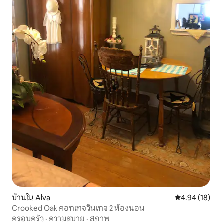
บ้านใน Alva
คะแนนเฉลี่ย 4.
4.94 (18)
Crooked Oak คอทเทจวินเทจ 2 ห้องนอน
ครอบครัว
·
ความสบาย
·
สภาพ