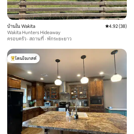
บ้านใน Wakita
คะแนนเฉลี่ย 4.
4.92 (38)
Wakita Hunters Hideaway
ครอบครัว
·
สถานที่
·
พักระยะยาว
โดนใจเกสต์
โดนใจเกสต์ที่สุด