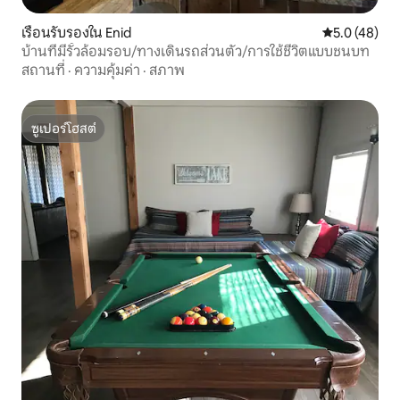
เรือนรับรองใน Enid
คะแนนเฉลี่ย 5
5.0 (48)
บ้านที่มีรั้วล้อมรอบ/ทางเดินรถส่วนตัว/การใช้ชีวิตแบบชนบท
สถานที่
·
ความคุ้มค่า
·
สภาพ
ซูเปอร์โฮสต์
ซูเปอร์โฮสต์