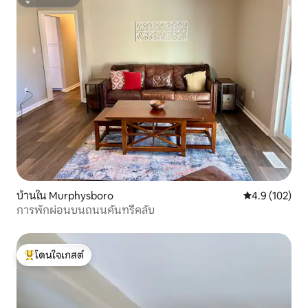
ซูเปอร์โฮสต์
บ้านใน Murphysboro
คะแนนเฉลี่ย 4.
4.9 (102)
การพักผ่อนบนถนนคันทรีคลับ
โดนใจเกสต์
โดนใจเกสต์ที่สุด