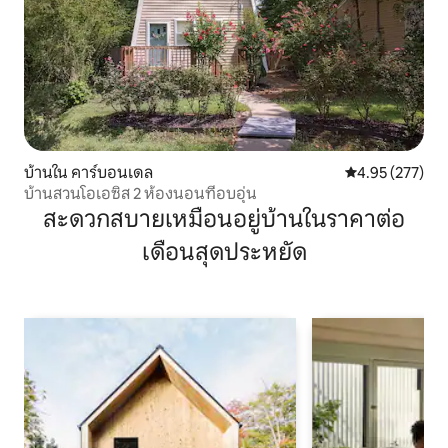
บ้านใน คาร์บอนเดล
คะแนนเฉลี่ย 4.9
4.95 (277)
บ้านสวนโอเอซิส 2 ห้องนอนที่อบอุ่น
สะดวกสบายเหมือนอยู่บ้านในราคาต่อ
เดือนสุดประหยัด