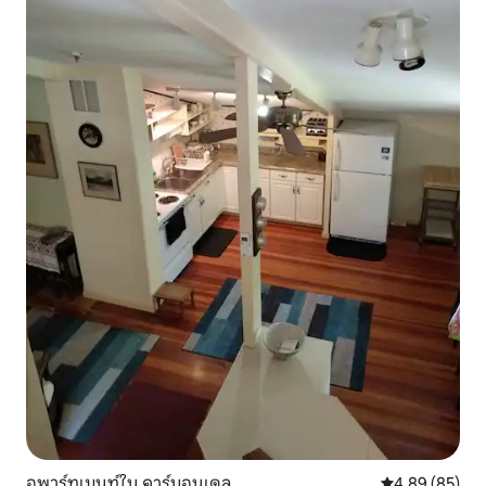
อพาร์ทเมนท์ใน คาร์บอนเดล
คะแนนเฉลี่ย 4.
4.89 (85)