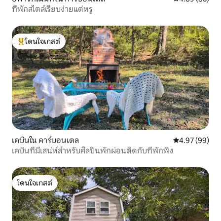
ที่พักสไตล์เรียบง่ายแต่หรู
โดนใจเกสต์
โดนใจเกสต์ที่สุด
เคบินใน คาร์บอนเดล
คะแนนเฉลี่ย 4.
4.97 (99)
เคบินที่มีเสน่ห์สำหรับศิลปินพักผ่อนติดกับที่พักพิง
โดนใจเกสต์
โดนใจเกสต์