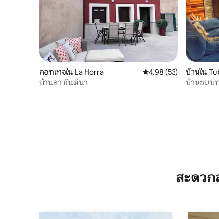
คอทเทจใน La Horra
คะแนนเฉลี่ย 4.98 จาก 5, 
4.98 (53)
บ้านใน Tub
บ้านลา กันตินา
บ้านชนบท 
สะดวกส