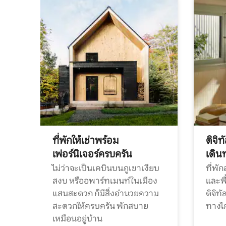
ที่พักให้เช่าพร้อม
ดิจิ
เฟอร์นิเจอร์ครบครัน
เดิน
ไม่ว่าจะเป็นเคบินบนภูเขาเงียบ
ที่พั
สงบ หรืออพาร์ทเมนท์ในเมือง
และพื
แสนสะดวก ก็มีสิ่งอำนวยความ
ดิจิ
สะดวกให้ครบครัน พักสบาย
ทางไ
เหมือนอยู่บ้าน