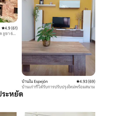
คะแนนเฉลี่ย 4.9 จาก 5, 61 รีวิว
4.9 (61)
ด ชูซา 6
บ้านใน Espejón
คะแนนเฉลี่ย 4.93 จาก 5,
4.93 (69)
บ้านเก่าที่ได้รับการปรับปรุงใหม่พร้อมสนาม
ประหยัด