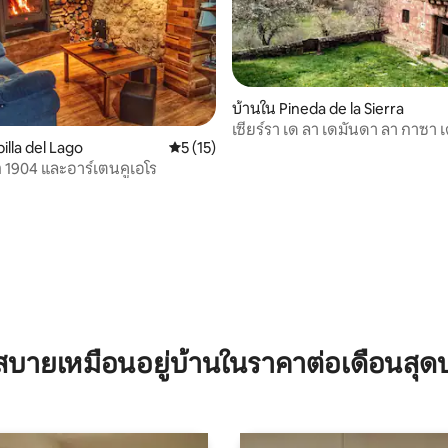
บ้านใน Pineda de la Sierra
เซียร์รา เด ลา เดมันดา ลา กาซา เ
53 รีวิว
illa del Lago
คะแนนเฉลี่ย 5 จาก 5, 15 รีวิว
5 (15)
/13 pl VuT
1904 และอาร์เตนคูเอโร
บายเหมือนอยู่บ้านในราคาต่อเดือนสุด