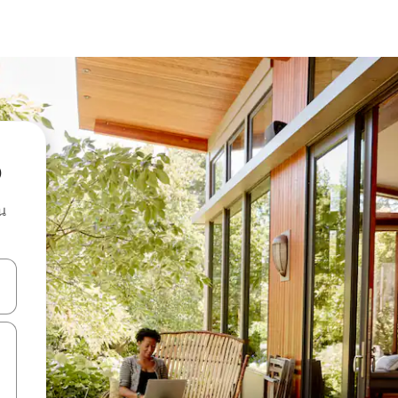
o
น
ลการค้นหา