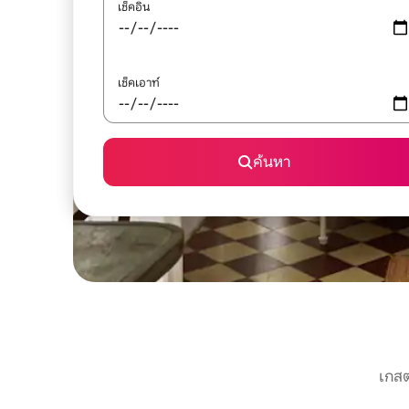
เช็คอิน
เช็คเอาท์
ค้นหา
เกสต