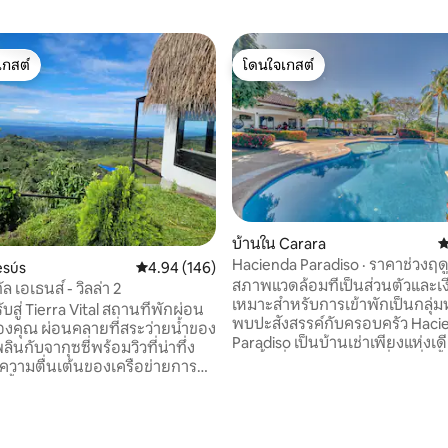
เกสต์
โดนใจเกสต์
์ที่สุด
โดนใจเกสต์
บ้านใน Carara
ค
Hacienda Paradiso · ราคาช่วงฤดู
esús
คะแนนเฉลี่ย 4.94 จาก 5, 146 รีวิว
4.94 (146)
สำหรับครอบครัว
สภาพแวดล้อมที่เป็นส่วนตัวและเ
ทัล เอเธนส์ - วิลล่า 2
เหมาะสำหรับการเข้าพักเป็นกลุ่ม
ับสู่ Tierra Vital สถานที่พักผ่อน
พบปะสังสรรค์กับครอบครัว Haci
งคุณ ผ่อนคลายที่สระว่ายน้ำของ
51 รีวิว
Paradiso เป็นบ้านเช่าเพียงแห่งเดียว
ลินกับจากุซซี่พร้อมวิวที่น่าทึ่ง
บนพื้นที่ 11 เอเคอร์ของที่พักที่มี
สความตื่นเต้นของเครือข่ายการ
ชิดเหล่านี้ ใช้เวลาเก็บผลไม้สดจา
 ตั้งอยู่ห่างจากสนามบินเพียง 35
หลากหลายชนิดของเราหรือสำรว
างจากใจกลางเมืองเอเธนส์เพียง
เดินภายในที่พัก ทำเลสุดพิเศษแห่ง
าให้ความเงียบสงบและความ
ทิวทัศน์อันงดงามของภูเขาอุทยา
ียว เพลิดเพลินกับการ