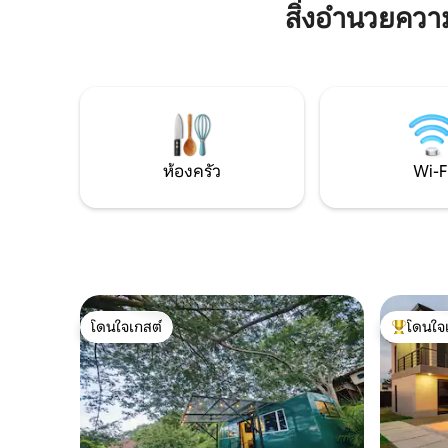
คลายและเชื่อมโยงกับธรรมชาติอีกครั้ง
สิ่งอำนวยคว
เดินเล่นไป
Ceibo เป็นวิลล่าหรูส่วนตัวที่กว้างขวางของ
เคียงมีชี
เราพร้อมการเข้าพักคู่ เรามีสระว่ายน้ำพร้อม
ผ่อนคลาย
วิวที่น่าทึ่งโยคะในป่าและเส้นทางเดิน 10 กม.
บาร์บีคิวเ
Wi-Fi Starlink 250 เมกะไบต์ที่เร็วสุดๆ ช่วยให้
จดจำในธร
คุณ “ทำงานจากป่า” ได้ พ่อครัวของเราให้
บริการอาหารที่ยอดเยี่ยมซึ่งทำจากวัตถุดิบ
ในท้องถิ่นและจากฟาร์ม มาเยือนได้เลย!
ห้องครัว
Wi-F
โดนใจเกสต์
โดนใจ
โดนใจเกสต์
โดนใจเกสต