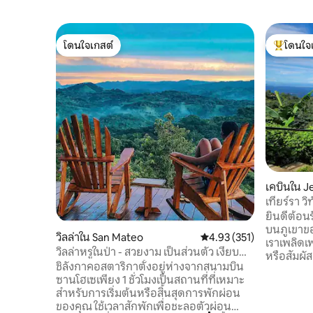
โดนใจเกสต์
โดนใจ
โดนใจเกสต์
โดนใจเกสต
เคบินใน J
เทียร์รา วิ
ยินดีต้อนร
บนภูเขาขอ
วิลล่าใน San Mateo
คะแนนเฉลี่ย 4.93 จาก 5, 3
4.93 (351)
เราเพลิดเพ
วิลล่าหรูในป่า - สวยงาม เป็นส่วนตัว เงียบ
หรือสัมผั
สงบ
ชิลังกาคอสตาริกาตั้งอยู่ห่างจากสนามบิน
บินของเรา
ซานโฮเซเพียง 1 ชั่วโมงเป็นสถานที่ที่เหมาะ
นาทีและห่
สำหรับการเริ่มต้นหรือสิ้นสุดการพักผ่อน
10 นาทีเร
ของคุณ ใช้เวลาสักพักเพื่อชะลอตัวผ่อน
สะดวกสบายในที่เด