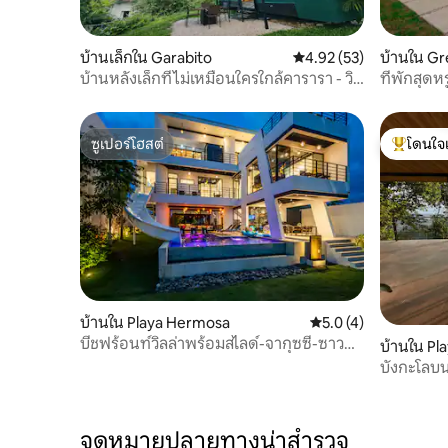
บ้านเล็กใน Garabito
คะแนนเฉลี่ย 4.92 จาก 5, 
4.92 (53)
บ้านใน Gr
บ้านหลังเล็กที่ไม่เหมือนใครใกล้คารารา - วิว
ที่พักสุดห
ป่าและทะเล
เตาผิง แล
ซูเปอร์โฮสต์
โดนใจ
ซูเปอร์โฮสต์
โดนใจเกสต
บ้านใน Playa Hermosa
คะแนนเฉลี่ย 5.0 จาก 5
5.0 (4)
บีชฟร้อนท์วิลล่าพร้อมสไลด์-จากุซซี่-ซาว
บ้านใน Pl
น่า-ระเบียง
บังกะโลบน
จอดรถฟรี
จุดหมายปลายทางน่าสำรวจ