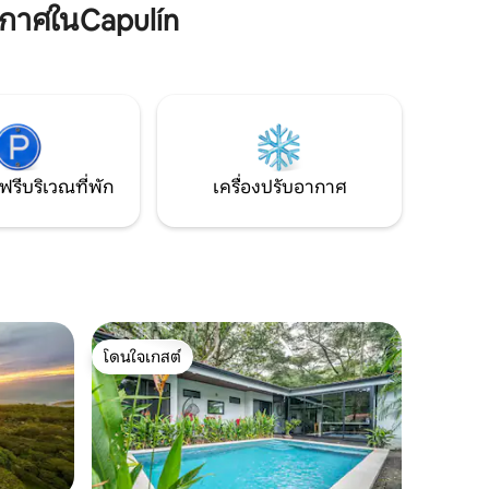
 BBQ
Hermosa และ Herradura 1 ชั่วโมงถึง
กาศในCapulín
นนิสสำหรับ
อุทยานแห่งชาติมานูเอลอันโตนิโอและ 1.5
พียงผู้
นาทีจากสนามบินนานาชาติในซานโฮเซ
ฟรีบริเวณที่พัก
เครื่องปรับอากาศ
โดนใจเกสต์
โดนใจเกสต์