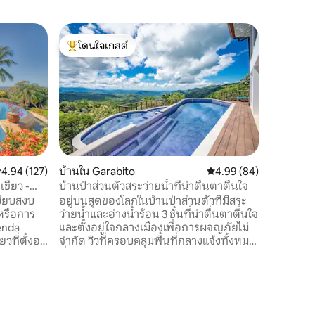
วิลล่าใน 
โดนใจเกสต์
โดนใจ
วิลล่าหรูห
โดนใจเกสต์ที่สุด
โดนใจเกส
อ่างน้ำร้
Casa Tucá
พิเศษที่ต
แปซิฟิก ท
มหาสมุทรท
สมบูรณ์ 
ของคอสตาร
น่าจดจำที
เวลาทั้งว
ะแนนเฉลี่ย 4.94 จาก 5, 127 รีวิว
4.94 (127)
บ้านใน Garabito
คะแนนเฉลี่ย 4.99 จาก 5,
4.99 (84)
ที่มองเห
เขียว -
บ้านป่าส่วนตัวสระว่ายน้ำที่น่าตื่นตาตื่นใจ
กุซซี่อุ่นใต้ดวงดาว
งียบสงบ
อยู่บนสุดของโลกในบ้านป่าส่วนตัวที่มีสระ
ผ่อนกับคร
หรือการ
ว่ายน้ำและอ่างน้ำร้อน 3 ชั้นที่น่าตื่นตาตื่นใจ
การพักผ่
enda
และตั้งอยู่ใจกลางเมืองเพื่อการผจญภัยไม่
ที่ตั้งอยู่
จำกัด วิวที่ครอบคลุมพื้นที่กลางแจ้งทั้งหมด
รั้วรอบขอบ
ที่คุณสามารถมองเห็นคาราราไปจนถึงมานู
กต้นผลไม้
เอลอันโตนิโอห้องสวีทหลัก 3 ห้องพร้อม
จเส้นทาง
เตียงทั้งหมด 9 เตียง รู้สึกเหมือนอยู่ห่าง
นี้มี
ออกไปหนึ่งล้านไมล์แต่เพียง 15 -20 นาทีไป
นแห่งชาติ
ยังใจกลางจาโคและชายหาดรวมถึง