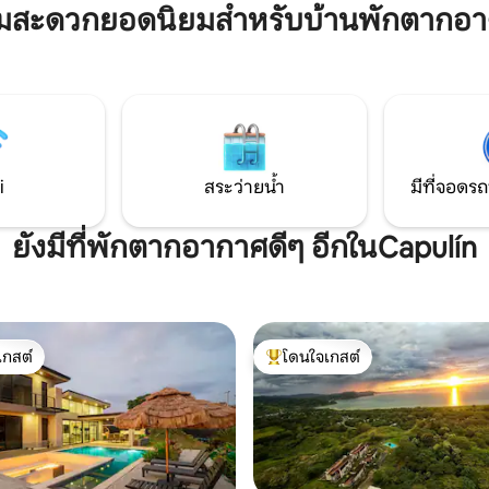
คาราราและวิวมหาสมุทรแปซิฟิก
ามสะดวกยอดนิยมสำหรับบ้านพักตากอา
ยังแม่น้ำที่สวยงามในบริเวณใกล้
Pavillion สระว่ายน้ำและสนามเท
วิตชีวาด้วยคลาสโยคะของเราหรือ
การใช้งานของผู้เข้าพักของเราแต่เ
ด้วยการนวด ไร่ของเราพร้อม
เดียว!
หมาะอย่างยิ่งสำหรับช่วงเวลาที่น่า
รมชาติ
i
สระว่ายน้ำ
มีที่จอดรถ
ยังมีที่พักตากอากาศดีๆ อีกในCapulín
เกสต์
โดนใจเกสต์
์ที่สุด
โดนใจเกสต์ที่สุด