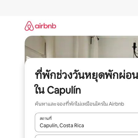
ข้าม
ไป
ยัง
เนื้อหา
ที่พักช่วงวันหยุดพักผ่อ
ใน Capulín
ค้นหาและจองที่พักไม่เหมือนใครใน Airbnb
สถานที่
ใช้ลูกศรขึ้นลง หรือใช้การสัมผัสหรือปัด เพื่อสำรวจผ