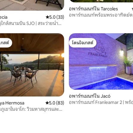
อพาร์ทเมนท์ใน Tarcoles
อพาร์ทเมนท์พร้อมพระอาทิตย์ต
53 รีวิว
ecia
คะแนนเฉลี่ย 5.0 จาก 5, 33 รีวิว
5.0 (33)
รูใกล้สนามบิน SJO | สระว่ายน้ำ
ะวิวสวย
เกสต์
โดนใจเกสต์
์ที่สุด
โดนใจเกสต์
, 4 รีวิว
อพาร์ทเมนท์ใน Jacó
อพาร์ทเมนท์ Franleamar 2 | พร้อ
aya Hermosa
คะแนนเฉลี่ย 5.0 จาก 5, 83 รีวิว
5.0 (83)
ส่วนตัว
ภูเขาในจาโก: วิวมหาสมุทรและที่