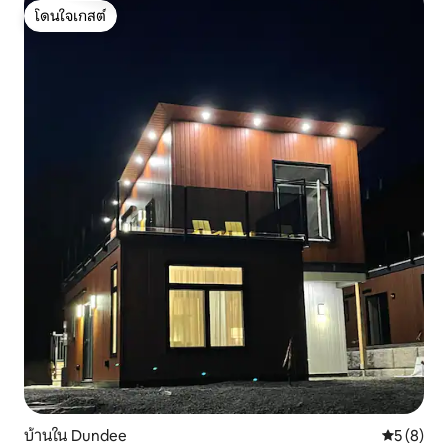
โดนใจเกสต์
โดนใจเกสต์
บ้านใน Dundee
คะแนนเฉลี่
5 (8)