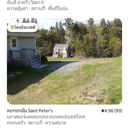
ดันดี ลาควิว วิลลา 9
ความคุ้มค่า
·
สถานที่
·
พื้นที่ในร่ม
โดนใจเกสต์
โดนใจเกสต์ที่สุด
คอทเทจใน Saint Peter's
คะแนนเฉลี่ย 4.
4.96 (93)
บราสดอร์เลคคอทเทจ ถนนคอร์เบตต์โคฟ
ครอบครัว
·
สถานที่
·
ความสบาย