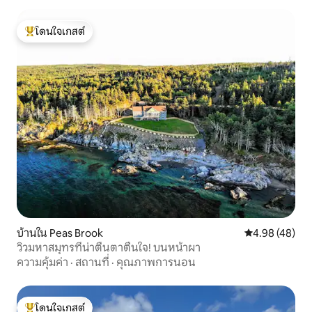
โดนใจเกสต์
โดนใจเกสต์ที่สุด
บ้านใน Peas Brook
คะแนนเฉลี่ย 4.
4.98 (48)
วิวมหาสมุทรที่น่าตื่นตาตื่นใจ! บนหน้าผา
ความคุ้มค่า
·
สถานที่
·
คุณภาพการนอน
โดนใจเกสต์