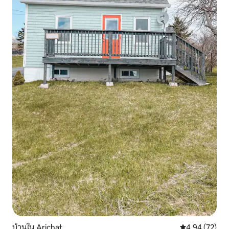
บ้านใน Arichat
คะแนนเฉลี่ย 4.
4.94 (72)