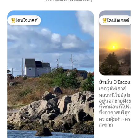
โดนใจเกสต์
โดนใจเกสต์
โดนใจเกสต์ที่สุด
โดนใจเกสต์ที่สุด
บ้านใน D'Escousse
เดอวูล์ฟเฮาส์
หลบหนีไปยัง Isle 
อยู่นอกชายฝั่งของ
ที่พักผ่อนที่โปร่งส
ทึ่งอากาศบริสุทธิ
ผสานที่สมบูรณ์แบ
ความคุ้มค่า
·
ครอบค
การผจญภัย เยี่ยม
สะดวก
สำรวจวัฒนธรรมปร
คาเดียนหรือลิ้มร