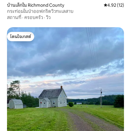
บ้านเล็กใน Richmond County
คะแนนเฉลี่ย 4.
4.92 (12)
กระท่อมในป่าออฟกริดวิวทะเลสาบ
สถานที่
·
ครอบครัว
·
วิว
โดนใจเกสต์
โดนใจเกสต์