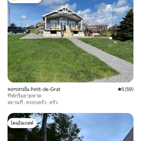
โดนใจเกสต์ที่สุด
คอทเทจใน Petit-de-Grat
คะแนนเฉลี่ย
5 (59)
ที่พักริมชายหาด
สถานที่
·
ครอบครัว
·
ครัว
โดนใจเกสต์
โดนใจเกสต์