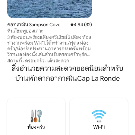
ใต้พระอาทิตย์ตกดิ
บนดาดฟ้าด้วยไวน์ส
ทะยาน ไม่ว่าคุณจ
กลางแจ้งหรือความ
คอทเทจใน Sampson Cove
คะแนนเฉลี่ย 4.94 จาก 5, 32 รีวิว
4.94 (32)
บนเกาะของคุณรอคุณ
หินสีชมพูของเกาะ
การเข้าพักที่น่าจด
3 ห้องนอนพร้อมเตียงควีนไซส์ 3 เตียง ห้อง
ถึงต้นฤดูใบไม้ร่วง!
ทำงานพร้อม Wi-Fi, โต๊ะทำงาน/ฟุตง ห้อง
ครัว/ห้องรับประทานอาหารครบครันพร้อม
วิวทะเล ห้องนั่งเล่นสำหรับครอบครัวพร้อม
โซฟาแบบดึงออก ห้องซักรีดพร้อมเครื่อง
สถานที่
·
ครอบครัว
·
เดินสะดวก
ล้างจาน ห้องน้ำ 1.5 ห้องขึ้นไปพร้อม
สิ่งอำนวยความสะดวกยอดนิยมสำหรับ
อ่างอาบน้ำ/ฝักบัวอาบน้ำ ลานระเบียงพร้อม
บ้านพักตากอากาศในCap La Ronde
เฟอร์นิเจอร์/บาร์บีคิว พื้นที่ก่อกองไฟบน
ลาน - เปลวไฟเบาๆ จะช่วยประหยัดก๊าซโพร
เพน วิวพาโนรามา เกาะกรีนพร้อม
ประภาคาร ชุมชนอะคาเดียนพร้อมสถาน
ที่ทางประวัติศาสตร์/สถานที่สำคัญ สำรวจ
เส้นทางเดินป่า พายเรือคายัค ตกปลา และ
ล่องเรือ การดูสัตว์ป่า คาโบท์เทรล (ขับรถไม่
ถึง 1 ชั่วโมง) ชายหาดในท้องถิ่น เพลิดเพลิน
กับการพักผ่อน/การผจญภัย @ The Rock
ห้องครัว
Wi-Fi