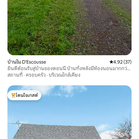
บ้านใน D'Escousse
คะแนนเฉลี่ย 4.
4.92 (37)
ยินดีต้อนรับสู่บ้านของดอนนี่ บ้านทั้งหลังมีห้องนอนมากกว่า
3 ห้อง
สถานที่
·
ครอบครัว
·
บริเวณใกล้เคียง
โดนใจเกสต์
โดนใจเกสต์ที่สุด