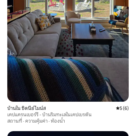
บ้านใน ซิดนีย์ ไมน์ส
คะแนนเฉลี่
5 (6)
เคปแครนเบอร์รี - บ้านริมทะเลในเคปเบรตัน
สถานที่
·
ความคุ้มค่า
·
ห้องน้ำ