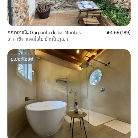
คอทเทจใน Garganta de los Montes
คะแนนเฉลี่ย 4.6
4.65 (189)
ลากาซิตาเดลโลโบ บ้านในภูเขา
ซูเปอร์โฮสต์
ซูเปอร์โฮสต์