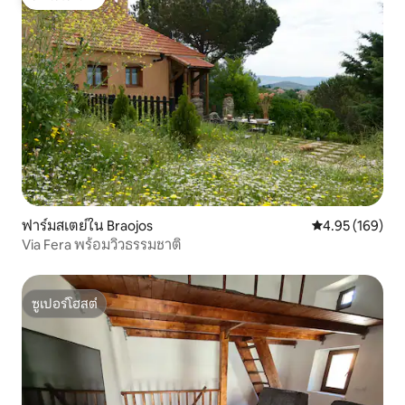
โดนใจเกสต์
ฟาร์มสเตย์ใน Braojos
คะแนนเฉลี่ย 4.9
4.95 (169)
Via Fera พร้อมวิวธรรมชาติ
ซูเปอร์โฮสต์
ซูเปอร์โฮสต์