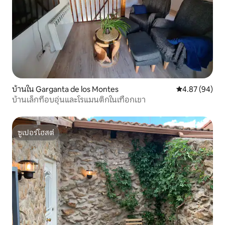
บ้านใน Garganta de los Montes
คะแนนเฉลี่ย 4.
4.87 (94)
บ้านเล็กที่อบอุ่นและโรแมนติกในเทือกเขา
ซูเปอร์โฮสต์
ซูเปอร์โฮสต์