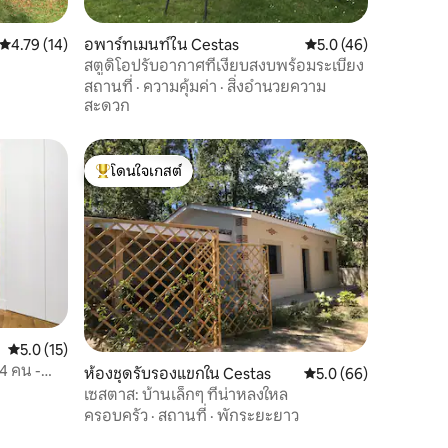
คะแนนเฉลี่ย 4.79 จาก 5, 14 รีวิว
4.79 (14)
อพาร์ทเมนท์ใน Cestas
คะแนนเฉลี่ย 5.0 จาก 5,
5.0 (46)
สตูดิโอปรับอากาศที่เงียบสงบพร้อมระเบียง
สถานที่
·
ความคุ้มค่า
·
สิ่งอำนวยความ
สะดวก
โดนใจเกสต์
โดนใจเกสต์ที่สุด
คะแนนเฉลี่ย 5.0 จาก 5, 15 รีวิว
5.0 (15)
 4 คน -
ห้องชุดรับรองแขกใน Cestas
คะแนนเฉลี่ย 5.0 จาก 5,
5.0 (66)
เซสตาส: บ้านเล็กๆ ที่น่าหลงใหล
ครอบครัว
·
สถานที่
·
พักระยะยาว