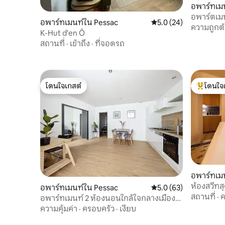
อพาร์ทเม
อพาร์ตเมนต
อพาร์ทเมนท์ใน Pessac
คะแนนเฉลี่ย 5.0 จาก 5, 
5.0 (24)
เมรินยัก
ความถูกต
K-Hut d'en Ô
สถานที่
·
เข้าถึง
·
ที่จอดรถ
โดนใจเกสต์
โดนใจ
โดนใจเกสต์
โดนใจเกสต
อพาร์ทเมน
ห้องสวีทสุ
อพาร์ทเมนท์ใน Pessac
คะแนนเฉลี่ย 5.0 จาก 5, 
5.0 (63)
โต๊ะนวด
สถานที่
·
ค
อพาร์ทเมนท์ 2 ห้องนอนใกล้ใจกลางเมือง
และคณะ
ความคุ้มค่า
·
ครอบครัว
·
เงียบ