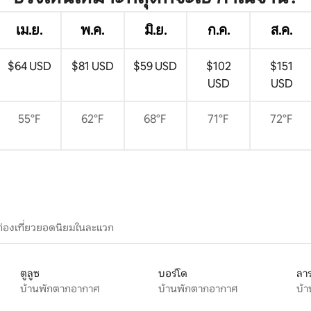
เม.ย.
พ.ค.
มิ.ย.
ก.ค.
ส.ค.
$64 USD
$81 USD
$59 USD
$102
$151
USD
USD
55°F
62°F
68°F
71°F
72°F
ท่องเที่ยวยอดนิยมในละแวก
ตูลูซ
บอร์โด
ลา
บ้านพักตากอากาศ
บ้านพักตากอากาศ
บ้