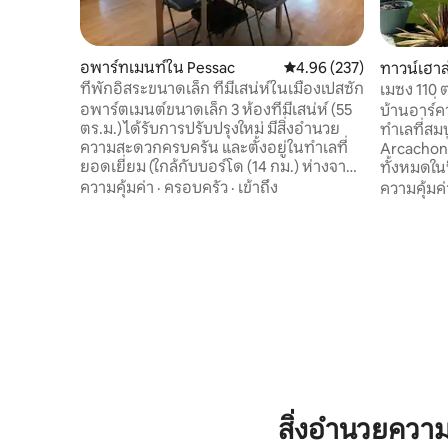
อพาร์ทเมนท์ใน Pessac
คะแนนเฉลี่ย 4.96 จาก 5, 2
4.96 (237)
ทาวน์เฮาส
ที่พักอิสระขนาดเล็ก ที่มีเสน่ห์ในเมืองเปสซัก
เมซง 110 ต
รถไฟ * ที่
อพาร์ตเมนต์ขนาดเล็ก 3 ห้องที่มีเสน่ห์ (55
บ้านอาร์ค
ตร.ม.) ได้รับการปรับปรุงใหม่ มีสิ่งอำนวย
ทำเลที่สม
ความสะดวกครบครัน และตั้งอยู่ในทำเลที่
Arcachonn
ยอดเยี่ยม (ใกล้กับบอร์โด (14 กม.) ห่างจาก
ทั้งหมดในปี 2023 3 ห้อง
บาซินดาร์คาชง 35 นาที และห่างจากไร่องุ่น
ทหลัก ห้องอาบน้ำ 2 ห้อง ห้องสุขา 3 ห้อง
ความคุ้มค่า
·
ครอบครัว
·
เข้าถึง
ความคุ้มค่
ขนาดใหญ่ 10 นาที) ตั้งอยู่ที่ชั้น 1 ของบ้าน
พื้นที่นั่ง
เจ้าของ แต่เป็นที่พักอิสระอย่างสมบูรณ์ (มี
อ่างน้ำร้อน 6 ที่นั่ง ตั้
ประตูทางเข้าด้านนอก บันไดภายในส่วนตัว
ระหว่างใ
พร้อมพื้นที่สำหรับจักรยาน) ที่พักตั้งอยู่ใน
ร้านค้ามา
ย่านที่อยู่อาศัยที่เงียบสงบมาก ใกล้สิ่ง
เกอรี่ ร้า
อำนวยความสะดวกครบครัน มีที่จอดรถอยู่
ANDERNO
ด้านหน้า เราจะต้อนรับคุณด้วยสิ่งอำนวย
FERRET: 50 นาที สนามบิน
ความสะดวกทั้งหมดที่คุณต้องการเพื่อการ
เปสแซคอาล
เข้าพักที่ยอดเยี่ยม
สิ่งอำนวยคว