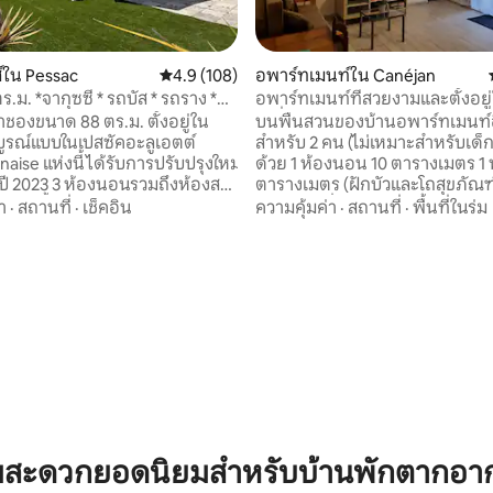
37 รีวิว
์ใน Pessac
คะแนนเฉลี่ย 4.9 จาก 5, 108 รีวิว
4.9 (108)
อพาร์ทเมนท์ใน Canéjan
ร.ม. *จากุซซี่ * รถบัส * รถราง *
อพาร์ทเมนท์ที่สวยงามและตั้งอยู่
จอดรถ *
ดีเยี่ยม
าชองขนาด 88 ตร.ม. ตั้งอยู่ใน
บนพื้นสวนของบ้านอพาร์ทเมนท์
บูรณ์แบบในเปสซัคอะลูเอตต์
สำหรับ 2 คน (ไม่เหมาะสำหรับเด
aise แห่งนี้ได้รับการปรับปรุงใหม่
ด้วย 1 ห้องนอน 10 ตารางเมตร 1 ห
นอนรวมถึงห้องสวี
ตารางเมตร (ฝักบัวและโถสุขภัณฑ์
ครัว/ห้องนั่งเล่น 20 ตารางเมตร
า
·
สถานที่
·
เช็คอิน
ความคุ้มค่า
·
สถานที่
·
พื้นที่ในร่ม
เล่นบนพื้นที่มีเครื่องปรับอากาศ
เฟอร์นิเจอร์ครบครันพร้อมโซฟา 1 
งอยู่ในทำเลที่เหมาะสม
เก้าอี้ 2 ตัวเตาไฟฟ้าเตาไฟฟ้าไมโ
จกลางบอร์โดและบาแซ็งดาร์กาชง
ไมโครเวฟเครื่องซักผ้าเครื่องซักผ้
กมายอยู่ในระยะเดินถึงได้ (ร้านเบ
ล้างจานตู้เย็นเครื่องชงกาแฟทีวีเค
นอาหาร ซูเปอร์มาร์เก็ต)
ดีวีดี ห้ามนำสัตว์เข้า Wi-Fi ฟรีที
S: 35 นาที ARCACHON OR CAP
ด้านหน้า 120 มล. เครื่องปรับอา
: 10 นาที สถานี
ย้อนกลับได้ (ร้อน/เย็น) ตั้งอยู่ใ
ูเอต: 10 นาที
จากบอร์โด 25 นาที
ามสะดวกยอดนิยมสำหรับบ้านพักตากอา