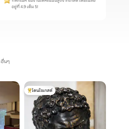
ที่พักในคาเนจานได้คะแนนสูงจากเกสต์ โดยเฉลี่ย
อยู่ที่ 4.9 เต็ม 5!
อื่นๆ
เรือนรับ
โดนใจเกสต์
โดนใจเก
เกสต์เฮาส
โดนใจเกสต์ที่สุด
โดนใจเก
เกสต์เฮา
สถานีรถไ
Bordeaux
อ่าง Arca
A63 ได้โ
สถานที่
·
บอร์โดแล