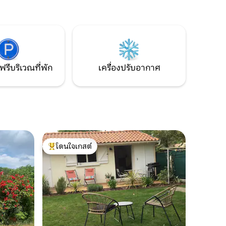
ทันสมัย ห้องครัวอุปกรณ์ครบครัน ห้องนั่ง
เล่นและห้องรับประทานอาหารขนาดใหญ่
เตียงคุณภาพสูง ห้องน้ำกว้างขวางพร้อม
อ่างอาบน้ำและฝักบัว WiFi ฟรี ทีวี เครื่องชง
กาแฟเอสเปรสโซ และที่จอดรถแบบมีค่าใช้
จ่าย
ฟรีบริเวณที่พัก
เครื่องปรับอากาศ
โดนใจเกสต์
โดนใจเกสต์ที่สุด