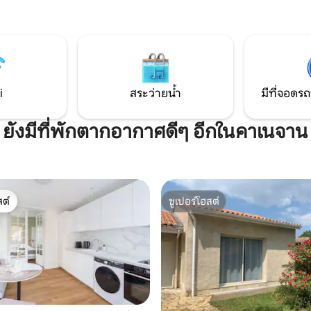
i
สระว่ายน้ำ
มีที่จอดรถ
ยังมีที่พักตากอากาศดีๆ อีกในคาเนจาน
ต์
ซูเปอร์โฮสต์
ต์
ซูเปอร์โฮสต์