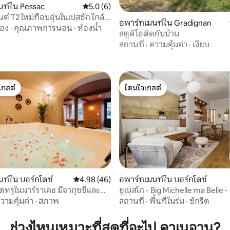
นท์ใน Pessac
คะแนนเฉลี่ย 5.0 จาก 5, 6 รีวิว
5.0 (6)
์ T2 ใหม่ที่อบอุ่นในเปสซัก ใกล้
24 รีวิว
อพาร์ทเมนท์ใน Gradignan
และสนามบิน
้อง
·
คุณภาพการนอน
·
ห้องน้ำ
สตูดิโอติดกับบ้าน
สถานที่
·
ความคุ้มค่า
·
เงียบ
เกสต์
โดนใจเกสต์
์ที่สุด
โดนใจเกสต์
ท์ใน บอร์กโดซ์
คะแนนเฉลี่ย 4.98 จาก 5, 46 รีวิว
4.98 (46)
อพาร์ทเมนท์ใน บอร์กโดซ์
ดหรูในมาร์ราเคช มีจากุซซี่และ
ยูเนสโก - Big Michelle ma Belle -
63 รีวิว
เครื่องปรับอากาศ
วามคุ้มค่า
·
สภาพ
สถานที่
·
พื้นที่ในร่ม
·
ซักรีด
ช่วงไหนเหมาะที่สุดที่จะไป คาเนจาน?