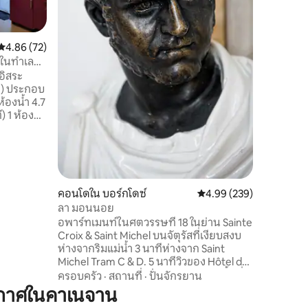
อุปกรณ์ค
จานเหนี่
ห้องนั่งเ
คะแนนเฉลี่ย 4.86 จาก 5, 72 รีวิว
4.86 (72)
ห้องน้ำพ
ห้องนอนพ
ในทำเลที่
ไม่มีอะไร
อิสระ
สำเร็จ!
็ก) ประกอบ
้องน้ำ 4.7
) 1 ห้อง
ตัวโต๊ะ
ครเวฟ
าเครื่อง
รื่องเล่น
่จอดรถฟรี
คอนโดใน บอร์กโดซ์
คะแนนเฉลี่ย 4.99 จาก 5, 
4.99 (239)
กาศแบบ
ลา มอนนอย
นทำเลดีห่าง
อพาร์ทเมนท์ในศตวรรษที่ 18 ในย่าน Sainte
Croix & Saint Michel บนจัตุรัสที่เงียบสงบ
ห่างจากริมแม่น้ำ 3 นาทีห่างจาก Saint
Michel Tram C & D. 5 นาทีวิวของ Hôtel de
la Monnaie และ Saint Michel tower พื้นที่
ครอบครัว
·
สถานที่
·
ปั่นจักรยาน
70 ตร.ม. เพิ่งได้รับการปรับปรุงใหม่ตกแต่ง
กาศในคาเนจาน
ด้วยของเก่าให้ประสบการณ์บอร์กโดซ์แท้ๆที่