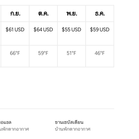
ก.ย.
ต.ค.
พ.ย.
ธ.ค.
$61 USD
$64 USD
$55 USD
$59 USD
66°F
59°F
51°F
46°F
รอแชล
ซานเซบัสเตียน
านพักตากอากาศ
บ้านพักตากอากาศ