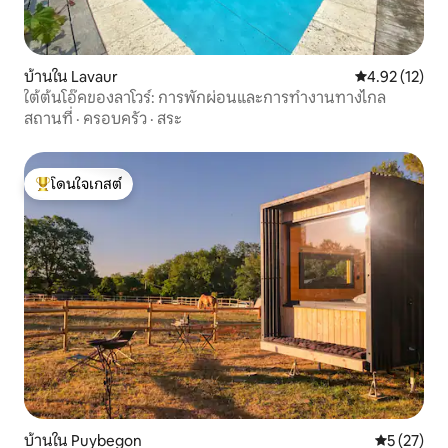
บ้านใน Lavaur
คะแนนเฉลี่ย 4.
4.92 (12)
ใต้ต้นโอ๊คของลาโวร์: การพักผ่อนและการทำงานทางไกล
สถานที่
·
ครอบครัว
·
สระ
โดนใจเกสต์
โดนใจเกสต์ที่สุด
บ้านใน Puybegon
คะแนนเฉลี่ย
5 (27)