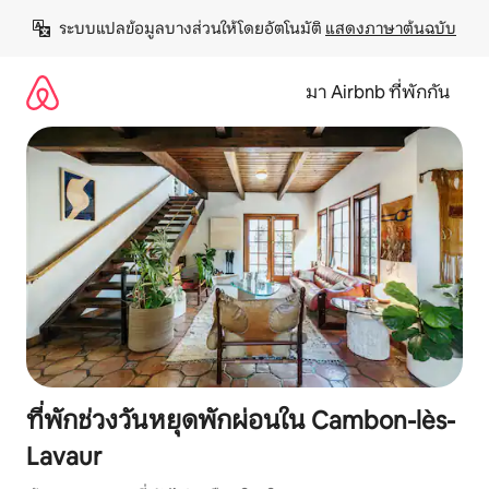
ข้าม
ระบบแปลข้อมูลบางส่วนให้โดยอัตโนมัติ 
แสดงภาษาต้นฉบับ
ไป
ยัง
เนื้อหา
มา Airbnb ที่พักกัน
ที่พักช่วงวันหยุดพักผ่อนใน Cambon-lès-
Lavaur