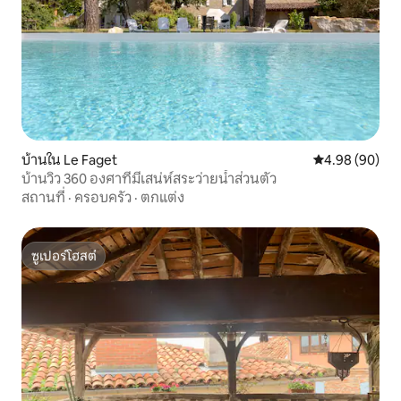
บ้านใน Le Faget
คะแนนเฉลี่ย 4.9
4.98 (90)
บ้านวิว 360 องศาที่มีเสน่ห์สระว่ายน้ำส่วนตัว
สถานที่
·
ครอบครัว
·
ตกแต่ง
ซูเปอร์โฮสต์
ซูเปอร์โฮสต์