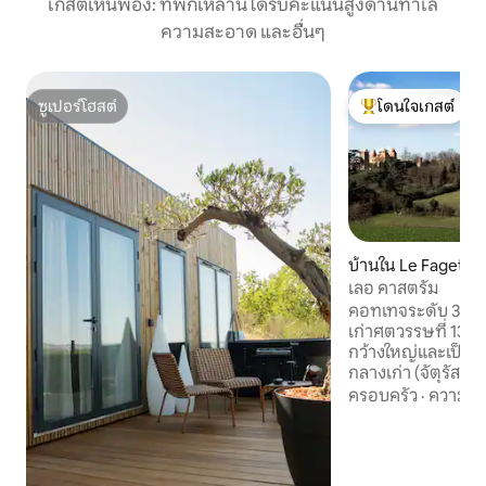
เกสต์เห็นพ้อง: ที่พักเหล่านี้ได้รับคะแนนสูงด้านทำเล
ความสะอาด และอื่นๆ
ซูเปอร์โฮสต์
โดนใจเกสต์
ซูเปอร์โฮสต์
โดนใจเกสต์ที่สุด
บ้านใน Le Faget
เลอ คาสตรัม
คอทเทจระดับ 3 ดาว 
เก่าศตวรรษที่ 13 ที่
กว้างใหญ่และเป็นส
กลางเก่า (จัตุรัสป
ของผนังและช่องแค
ครอบครัว
·
ความคุ้
ต้นกำเนิดโบราณของสถานท
นี้เป็นส่วนหนึ่งข
ภายใน "สามเหลี่ยมทอ
ต่อ Albi, Toulouse