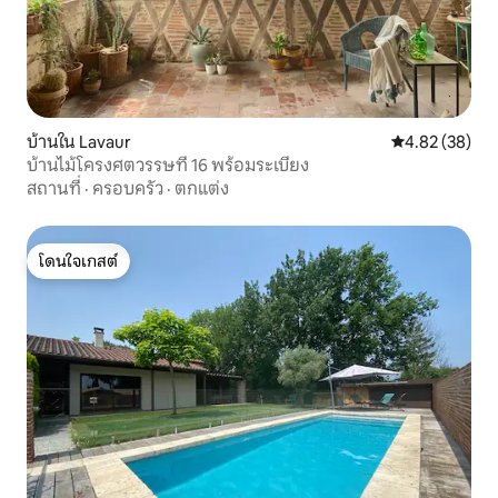
บ้านใน Lavaur
คะแนนเฉลี่ย 4.
4.82 (38)
บ้านไม้โครงศตวรรษที่ 16 พร้อมระเบียง
สถานที่
·
ครอบครัว
·
ตกแต่ง
โดนใจเกสต์
โดนใจเกสต์