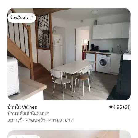
โดนใจเกสต์
โดนใจเกสต์
บ้านใน Veilhes
คะแนนเฉลี่ย 4.
4.95 (61)
บ้านหลังเล็กในชนบท
สถานที่
·
ครอบครัว
·
ความสะอาด