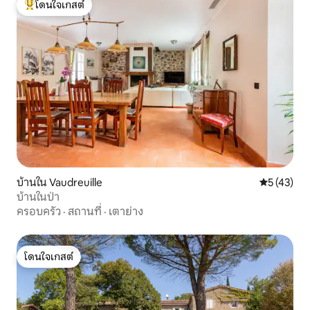
โดนใจเกสต์
โดนใจเกสต์ที่สุด
บ้านใน Vaudreuille
คะแนนเฉลี่ย
5 (43)
บ้านในป่า
ครอบครัว
·
สถานที่
·
เตาย่าง
โดนใจเกสต์
โดนใจเกสต์