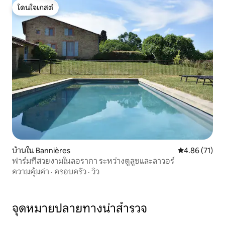
โดนใจเกสต์
โดนใจเกสต์
บ้านใน Bannières
คะแนนเฉลี่ย 4.
4.86 (71)
ฟาร์มที่สวยงามในลอรากา ระหว่างตูลูซและลาวอร์
ความคุ้มค่า
·
ครอบครัว
·
วิว
จุดหมายปลายทางน่าสำรวจ