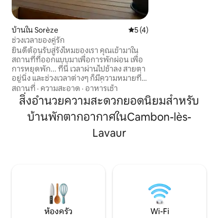
เป็นภูมิภาคที่เต็มไ
เกี่ยวข้องกับวัฒ
ที่เฟื่องฟูในศตวรรษ
บ้านใน Sorèze
คะแนนเฉลี่ย 5 จาก 5, 4 รีวิว
5 (4)
ช่วงเวลาของคู่รัก
ยินดีต้อนรับสู่รังไหมของเรา คุณเข้ามาใน
สถานที่ที่ออกแบบมาเพื่อการพักผ่อน เพื่อ
การหยุดพัก... ที่นี่ เวลาผ่านไปช้าลง สายตา
อยู่นิ่ง และช่วงเวลาต่างๆ ก็มีความหมายที่
แตกต่างออกไป มีทุกอย่างเพื่อสร้างความ
สถานที่
·
ความสะอาด
·
อาหารเช้า
ทรงจำที่สวยงามสำหรับคู่รัก ไม่ว่าจะเป็นส
สิ่งอำนวยความสะดวกยอดนิยมสำหรับ
ปา บรรยากาศที่เป็นส่วนตัว หรือความ
บ้านพักตากอากาศในCambon-lès-
สะดวกสบายของที่พัก นั่งสบายๆ ปล่อยให้
ตัวเองหลงใหล... และเพลิดเพลินอย่างไร้ข้อ
Lavaur
จำกัด บอกเราว่าคุณต้องการอะไร แล้วเรา
จะดูแลรับผิดชอบหลังจากนั้น หวังว่าคุณจะ
เพลิดเพลินกับการเข้าพัก Nathalie และ
Maxime
ห้องครัว
Wi-Fi