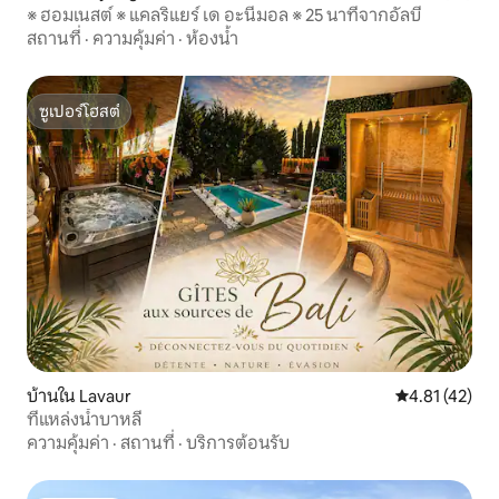
※ ฮอมเนสต์ ※ แคลริแยร์ เด อะนีมอล ※ 25 นาทีจากอัลบี
สถานที่
·
ความคุ้มค่า
·
ห้องน้ำ
ซูเปอร์โฮสต์
ซูเปอร์โฮสต์
บ้านใน Lavaur
คะแนนเฉลี่ย 4.
4.81 (42)
ที่แหล่งน้ำบาหลี
ความคุ้มค่า
·
สถานที่
·
บริการต้อนรับ