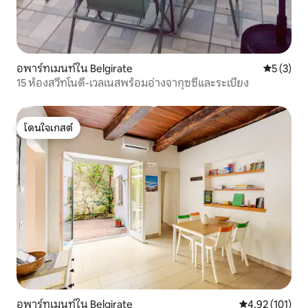
อพาร์ทเมนท์ใน Belgirate
คะแนนเฉลี่
5 (3)
15 ห้องสวีทโนดี-เวลเนสพร้อมอ่างจากุซซี่และระเบียง
โดนใจเกสต์
โดนใจเกสต์
อพาร์ทเมนท์ใน Belgirate
คะแนนเฉลี่ย 4.9
4.92 (101)