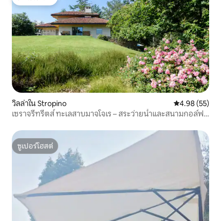
โดนใจเกสต์
วิลล่าใน Stropino
คะแนนเฉลี่ย 4.
4.98 (55)
เซราจรีทรีตส์ ทะเลสาบมาจโจเร – สระว่ายน้ำและสนามกอล์ฟ
ในอสังหาริมทรัพย์
ซูเปอร์โฮสต์
ซูเปอร์โฮสต์