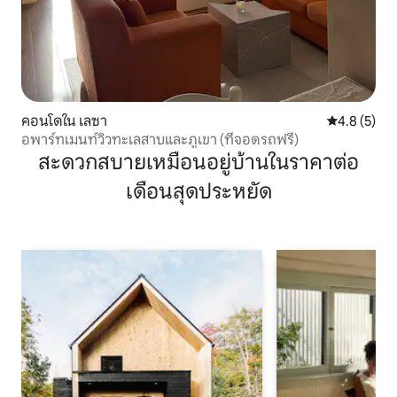
คอนโดใน เลซา
คะแนนเฉลี่ย 
4.8 (5)
อพาร์ทเมนท์วิวทะเลสาบและภูเขา (ที่จอดรถฟรี)
สะดวกสบายเหมือนอยู่บ้านในราคาต่อ
เดือนสุดประหยัด