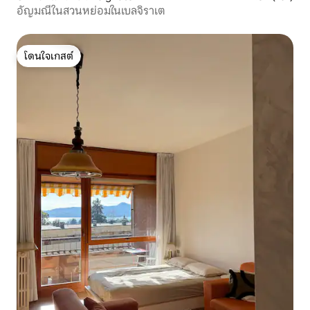
อัญมณีในสวนหย่อมในเบลจิราเต
โดนใจเกสต์
โดนใจเกสต์