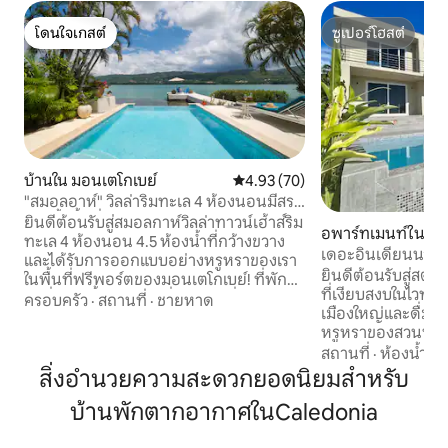
โดนใจเกสต์
ซูเปอร์โฮสต์
โดนใจเกสต์
ซูเปอร์โฮสต์
บ้านใน มอนเตโกเบย์
คะแนนเฉลี่ย 4.93 จาก 5, 70 รีวิว
4.93 (70)
"สมอลอาห์" วิลล่าริมทะเล 4 ห้องนอนมีสระ
ว่ายน้ำพื้นที่รีสอร์ท
ยินดีต้อนรับสู่สมอลกาห์วิลล่าทาวน์เฮ้าส์ริม
อพาร์ทเมนท์ใน W
ทะเล 4 ห้องนอน 4.5 ห้องน้ำที่กว้างขวาง
d,
เดอะอินเดียนนา ~ 
และได้รับการออกแบบอย่างหรูหราของเรา
ยินดีต้อนรับสู่สตูดิ
ในพื้นที่ฟรีพอร์ตของมอนเตโกเบย์! ที่พักที่
ที่เงียบสงบในไวท์เ
น่าทึ่งแห่งนี้เป็นสถานที่พักผ่อนที่สมบูรณ์
ครอบครัว
·
สถานที่
·
ชายหาด
เมืองใหญ่และดื่มด
แบบสำหรับครอบครัวหรือกลุ่มเพื่อนที่กำลัง
หรูหราของสวนหลังบ
มองหาสถานที่พักผ่อนที่ผ่อนคลายใน
อาบแดดในขณะที่อยู
สถานที่
·
ห้องน้ำ
·
ส
แคริบเบียนพาราไดซ์ รองรับผู้เข้าพักสูงสุด
เที่ยวในท้องถิ่นม
สิ่งอำนวยความสะดวกยอดนิยมสำหรับ
10 คนได้อย่างสะดวกสบาย พร้อมสระว่าย
แสงแดด < br > < b
น้ำอินฟินิตี้ส่วนตัวและท่าเรือสำหรับการรับ
บ้านพักตากอากาศในCaledonia
เสนอที่ยอดเยี่ยมของ
เรือส่วนตัว บริการระดับพรีเมียม ($- ค่า
เตียงควีนไซส์ที่ส
ธรรมเนียมเพิ่มเติม) • บริการซื้อของชำและ
Studio Living < br 