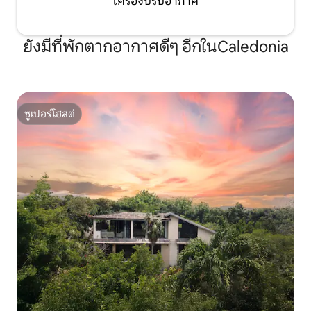
เครื่องปรับอากาศ
ยังมีที่พักตากอากาศดีๆ อีกในCaledonia
ซูเปอร์โฮสต์
ซูเปอร์โฮสต์