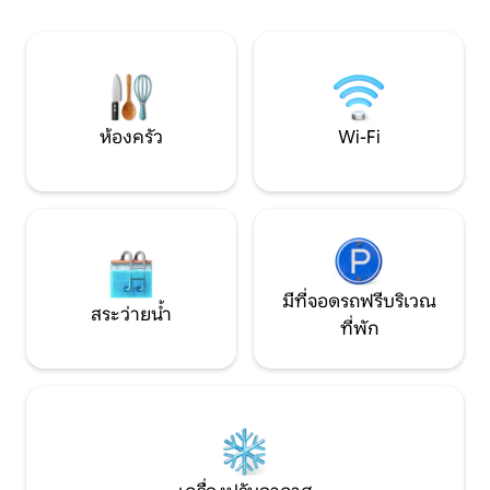
จัดส่ง ($) • ทำอาหารและทำความสะอาด
ครบครัน < br > สนา
($) • ผู้ขับ ($)
ส่วนตัวจากุซซี่ที่นั่
Wi-Fi < br > บริการแ
เติม )< br >
ห้องครัว
Wi-Fi
มีที่จอดรถฟรีบริเวณ
สระว่ายน้ำ
ที่พัก