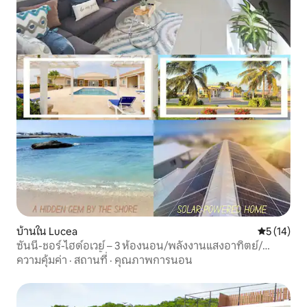
บ้านใน Lucea
คะแนนเฉลี่ย
5 (14)
ซันนี-ชอร์-ไฮด์อเวย์ – 3 ห้องนอน/พลังงานแสงอาทิตย์/
ชายหาด/สระว่ายน้ำ
ความคุ้มค่า
·
สถานที่
·
คุณภาพการนอน