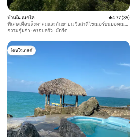
บ้านใน เนกริล
คะแนนเฉลี่ย 4.
4.77 (35)
พิเศษเดือนสิงหาคมและกันยายน วิลล่าดีไซเนอร์บนยอดเน
กริล
ความคุ้มค่า
·
ครอบครัว
·
ซักรีด
โดนใจเกสต์
โดนใจเกสต์