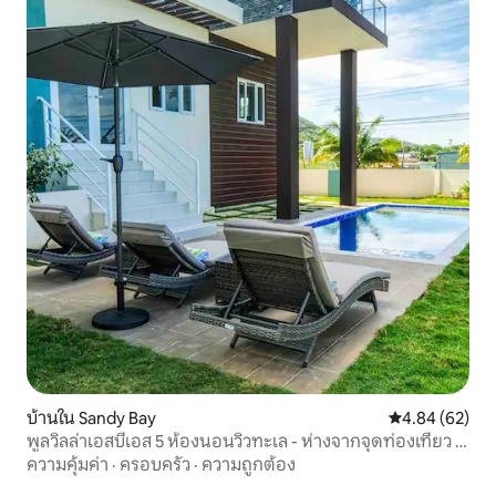
บ้านใน Sandy Bay
คะแนนเฉลี่ย 4.
4.84 (62)
พูลวิลล่าเอสบีเอส 5 ห้องนอนวิวทะเล - ห่างจากจุดท่องเที่ยว 5
นาที
ความคุ้มค่า
·
ครอบครัว
·
ความถูกต้อง