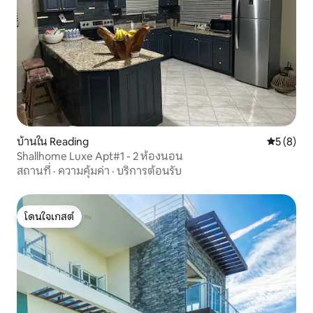
บ้านใน Reading
คะแนนเฉลี่
5 (8)
Shallhome Luxe Apt#1 - 2 ห้องนอน
สถานที่
·
ความคุ้มค่า
·
บริการต้อนรับ
โดนใจเกสต์
โดนใจเกสต์