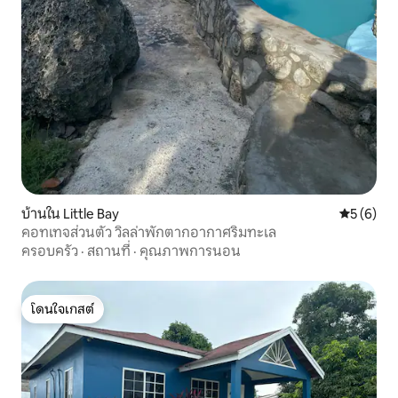
บ้านใน Little Bay
คะแนนเฉลี่
5 (6)
คอทเทจส่วนตัว วิลล่าพักตากอากาศริมทะเล
ครอบครัว
·
สถานที่
·
คุณภาพการนอน
โดนใจเกสต์
โดนใจเกสต์