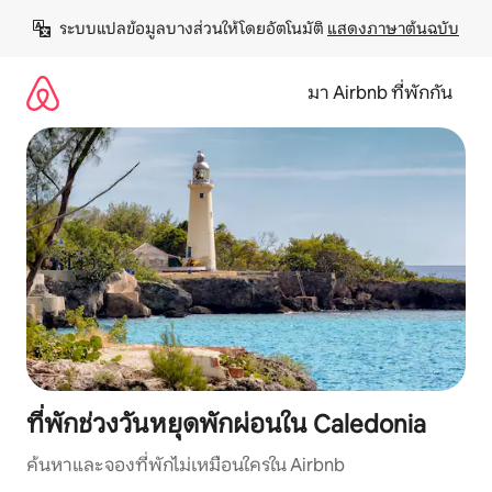
ข้าม
ระบบแปลข้อมูลบางส่วนให้โดยอัตโนมัติ 
แสดงภาษาต้นฉบับ
ไป
ยัง
เนื้อหา
มา Airbnb ที่พักกัน
ที่พักช่วงวันหยุดพักผ่อนใน Caledonia
ค้นหาและจองที่พักไม่เหมือนใครใน Airbnb