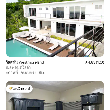
วิลล่าใน Westmoreland
คะแนนเฉลี่ย 4.8
4.83 (120)
เบลฟอนต์วิลล่า
สถานที่
·
ครอบครัว
·
สระ
โดนใจเกสต์
โดนใจเกสต์ที่สุด