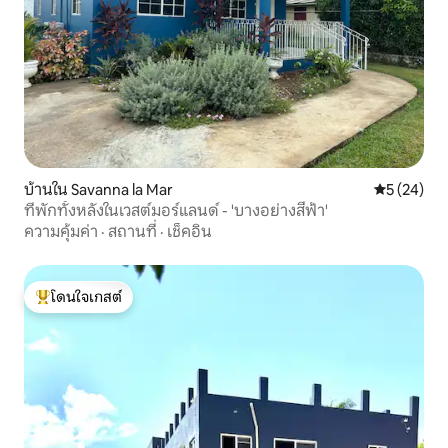
บ้านใน Savanna la Mar
คะแนนเฉลี่ย
5 (24)
ที่พักทั้งหลังในเวสต์มอร์แลนด์ - 'บางอย่างสีฟ้า'
ความคุ้มค่า
·
สถานที่
·
เช็คอิน
โดนใจเกสต์
โดนใจเกสต์ที่สุด