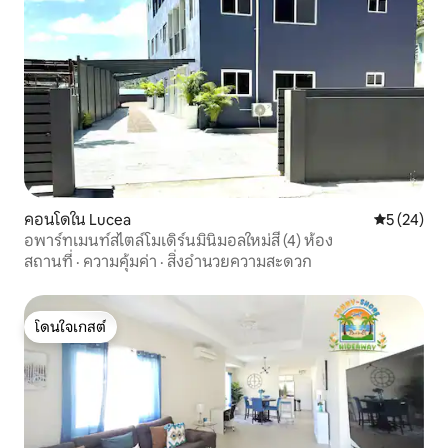
คอนโดใน Lucea
คะแนนเฉลี่ย
5 (24)
อพาร์ทเมนท์สไตล์โมเดิร์นมินิมอลใหม่สี่ (4) ห้อง
สถานที่
·
ความคุ้มค่า
·
สิ่งอำนวยความสะดวก
โดนใจเกสต์
โดนใจเกสต์