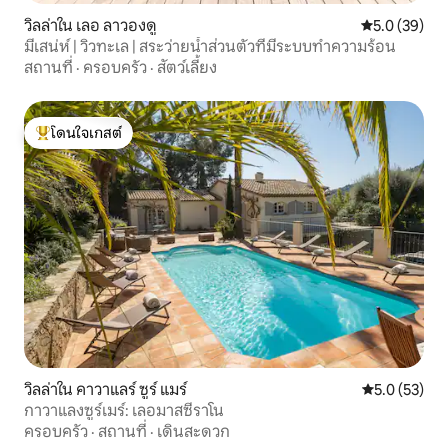
วิลล่าใน เลอ ลาวองดู
คะแนนเฉลี่ย 5
5.0 (39)
มีเสน่ห์ | วิวทะเล | สระว่ายน้ำส่วนตัวที่มีระบบทำความร้อน
สถานที่
·
ครอบครัว
·
สัตว์เลี้ยง
โดนใจเกสต์
โดนใจเกสต์ที่สุด
วิลล่าใน คาวาแลร์ ซูร์ แมร์
คะแนนเฉลี่ย 5
5.0 (53)
กาวาแลงซูร์เมร์: เลอมาสซีราโน
ครอบครัว
·
สถานที่
·
เดินสะดวก