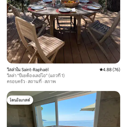
วิลล่าใน Saint-Raphaël
คะแนนเฉลี่ย 4.
4.88 (76)
วิลล่า "ปีเยด็องเลอ์โอ" (แถวที่ 1)
ครอบครัว
·
สถานที่
·
สภาพ
โดนใจเกสต์
โดนใจเกสต์