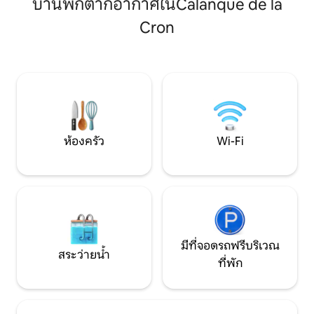
บ้านพักตากอากาศในCalanque de la
สะดวกสบายพร้อมเค
สุขาแยกต่างหาก และพื้นที่กลางแจ้งส่วน
อาบน้ำฝักบัวแบบวอล
ตัว ที่จอดรถ เช่าอย่างน้อย 7 คืนในช่วงฤดู
Cron
และการตกแต่งที่มีรส
ท่องเที่ยว มีผ้าปูที่นอนและผ้าขนหนูให้ ห้าม
ต้องการสำหรับการเข้าพ
นำสัตว์เข้ามา ห้ามสูบบุหรี่
จอดรถแล้ว ความหรู
รอเปซ
ห้องครัว
Wi-Fi
มีที่จอดรถฟรีบริเวณ
สระว่ายน้ำ
ที่พัก