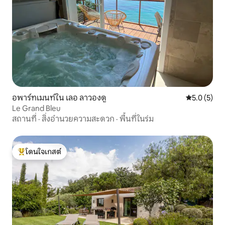
อพาร์ทเมนท์ใน เลอ ลาวองดู
คะแนนเฉลี่ย 
5.0 (5)
Le Grand Bleu
สถานที่
·
สิ่งอำนวยความสะดวก
·
พื้นที่ในร่ม
โดนใจเกสต์
โดนใจเกสต์ที่สุด