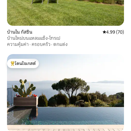
บ้านใน กัสซิน
คะแนนเฉลี่ย 4.
4.99 (70)
บ้านใหม่บนแหลมแซ็ง-โทรเป
ความคุ้มค่า
·
ครอบครัว
·
ตกแต่ง
โดนใจเกสต์
โดนใจเกสต์ที่สุด