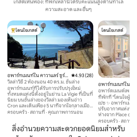
เกสต์เห็นพ้อง: ที่พักเหล่านี้ได้รับคะแนนสูงด้านทำเล
ความสะอาด และอื่นๆ
โดนใจเกสต์
โดนใจเกสต์
โดนใจเกสต์ที่สุด
โดนใจเกสต์
อพาร์ทเมนท์ใน คาวาแลร์ ซูร์ แ
คะแนนเฉลี่ย 4.93 จาก 5, 28 รีวิว
4.93 (28)
มร์
วิลล่าวิยี 2 ห้องนอน 40 ตร.ม. ชั้นล่าง
อพาร์ทเมนท์ใน Sai
อพาร์ทเมนท์ที่ได้รับการปรับปรุงใหม่
อพาร์ตเมนต์เพลส เ
ทั้งหมดแห่งนี้ตั้งอยู่ในย่าน La Vigie ที่เป็นที่
ที่พักที่ “โดนใจผู้เ
นิยม บนชั้นล่างของวิลล่า มองเห็นอ่าว
เปซ ✨ อพาร์ทเมนท์ที่สวยงามและมีเครื่อง
Cron และเดินเพียง 5 นาทีจากใจกลางเมือง
ปรับอากาศแห่งนี้ตั้
และท่าเรือ ประกอบด้วยห้องครัวที่มี
ครอบครัว
·
สถานที่
·
คุณภาพการนอน
ห่างจาก Place des L
อุปกรณ์ครบครันซึ่งเปิดไปยังห้องนั่งเล่น 1
เหมาะสำหรับการเข
ครอบครัว
·
สถานที่
ห้องนอนพร้อมเตียงคู่ขนาด 140 x 190 ซม.
เพื่อนฝูง ห้องนั่งเล่นที่สว่าง ห้องครัวแบบ
สิ่งอำนวยความสะดวกยอดนิยมสำหรับ
1 ห้องนอนพร้อมเตียงเดี่ยว 2 เตียงขนาด
เปิดพร้อมอุปกรณ์ค
80 x 190 ซม. 1 ห้องอาบน้ำฝักบัวและห้อง