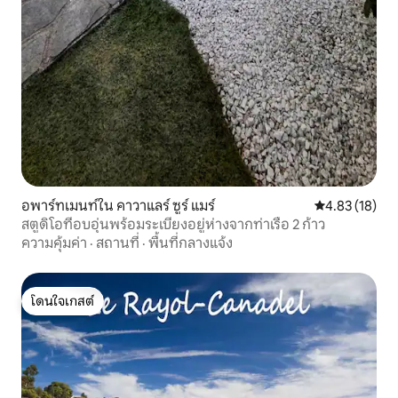
อพาร์ทเมนท์ใน คาวาแลร์ ซูร์ แมร์
คะแนนเฉลี่ย 4.
4.83 (18)
สตูดิโอที่อบอุ่นพร้อมระเบียงอยู่ห่างจากท่าเรือ 2 ก้าว
ความคุ้มค่า
·
สถานที่
·
พื้นที่กลางแจ้ง
โดนใจเกสต์
โดนใจเกสต์