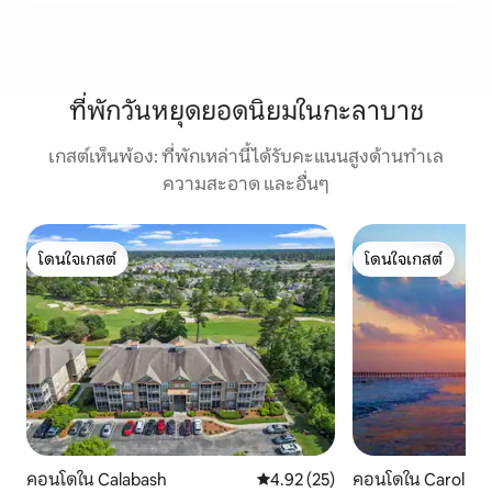
ที่พักวันหยุดยอดนิยมในกะลาบาช
เกสต์เห็นพ้อง: ที่พักเหล่านี้ได้รับคะแนนสูงด้านทำเล
ความสะอาด และอื่นๆ
โดนใจเกสต์
โดนใจเกสต์
โดนใจเกสต์
โดนใจเกสต์
คอนโดใน Calabash
คะแนนเฉลี่ย 4.92 จาก 5, 25 รีวิว
4.92 (25)
คอนโดใน Carolina