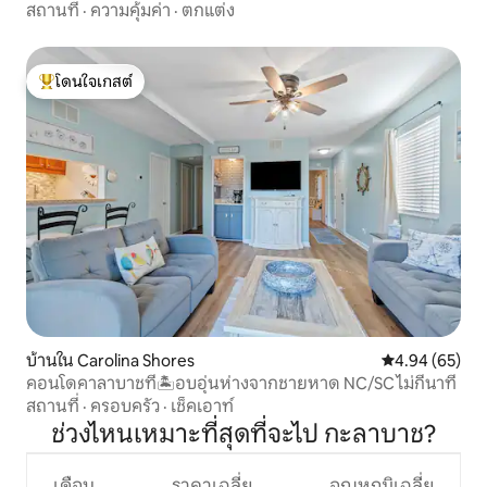
สถานที่
·
ความคุ้มค่า
·
ตกแต่ง
โดนใจเกสต์
โดนใจเกสต์ที่สุด
บ้านใน Carolina Shores
คะแนนเฉลี่ย 4.
4.94 (65)
คอนโดคาลาบาชที่🏝อบอุ่นห่างจากชายหาด NC/SC ไม่กี่นาที
สถานที่
·
ครอบครัว
·
เช็คเอาท์
ช่วงไหนเหมาะที่สุดที่จะไป กะลาบาช?
เดือน
ราคาเฉลี่ย
อุณหภูมิเฉลี่ย