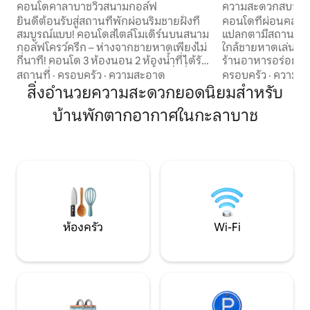
คอนโดคาลาบาชวิวสนามกอล์ฟ
ความสะดวกสบายแล
ห้องนอน/2 ห้องน้ำ
ยินดีต้อนรับสู่สถานที่พักผ่อนริมชายฝั่งที่
คอนโดที่ผ่อนคลายตั้
สมบูรณ์แบบ! คอนโดสไตล์โมเดิร์นบนสนาม
แปลกตามีสถานที่พั
กอล์ฟโครว์ครีก – ห่างจากชายหาดเพียงไม่
ใกล้ชายหาดเล่นกอ
กี่นาที! คอนโด 3 ห้องนอน 2 ห้องน้ำที่ได้รับ
ร้านอาหารอร่อยๆมา
การตกแต่งอย่างสวยงามแห่งนี้ให้สิ่งที่ดี
อำนวยความสะดวกท
สถานที่
·
ครอบครัว
·
ความสะอาด
ครอบครัว
·
ความคุ้
ที่สุดในโลกทั้งสองแห่ง: ทำเลที่เงียบสงบบน
ห้องครัวที่มีอุปกรณ์
สิ่งอำนวยความสะดวกยอดนิยมสำหรับ
สนามกอล์ฟ Crow Creek และอยู่ใกล้
กว้างขวางเตียงที
บ้านพักตากอากาศในกะลาบาช
ชายหาด ไม่ว่าคุณจะเป็นผู้ที่ชื่นชอบการเล่น
น้ำในที่พักอ่างน้ำร
กอล์ฟคนรักชายหาดหรือเพียงแค่มองหา
ตั้งอยู่บนชั้น 2 มอง
การพักผ่อนที่นี่ก็เป็นสถานที่พักผ่อนใน
เพลิดเพลินกับกาแฟย
อุดมคติของคุณ! สิ่งอำนวยความสะดวก
ยามเย็นบนระเบียงท
ได้แก่ สระว่ายน้ำกลางแจ้ง อ่างน้ำอุ่น ร้าน
เพียงไม่กี่นาทีไปย
อาหารในสถานที่ สนามบาสเก็ตบอล/
รถ 30 นาทีไปยังไมร
เทนนิส และอื่น ๆ อีกมากมาย!
ห้องครัว
Wi-Fi