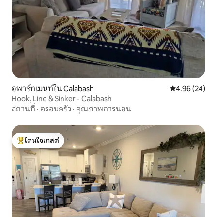
อพาร์ทเมนท์ใน Calabash
คะแนนเฉลี่ย 4.
4.96 (24)
Hook, Line & Sinker - Calabash
สถานที่
·
ครอบครัว
·
คุณภาพการนอน
โดนใจเกสต์
โดนใจเกสต์ที่สุด