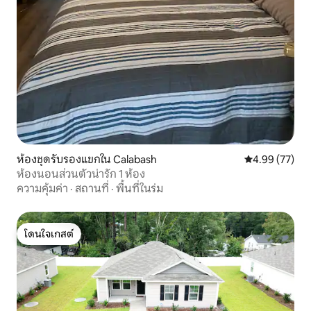
ห้องชุดรับรองแขกใน Calabash
คะแนนเฉลี่ย 4.
4.99 (77)
ห้องนอนส่วนตัวน่ารัก 1 ห้อง
ความคุ้มค่า
·
สถานที่
·
พื้นที่ในร่ม
โดนใจเกสต์
โดนใจเกสต์