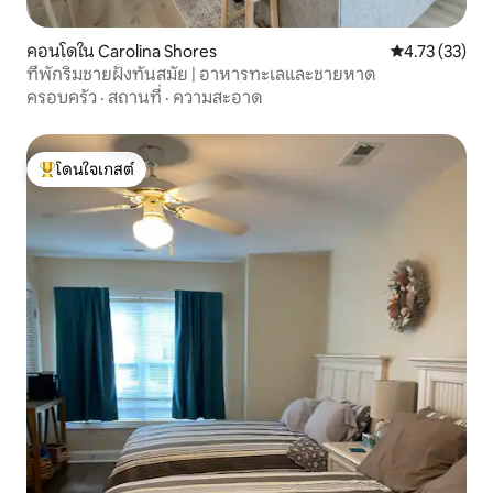
คอนโดใน Carolina Shores
คะแนนเฉลี่ย 4.
4.73 (33)
ที่พักริมชายฝั่งทันสมัย | อาหารทะเลและชายหาด
ครอบครัว
·
สถานที่
·
ความสะอาด
โดนใจเกสต์
โดนใจเกสต์ที่สุด