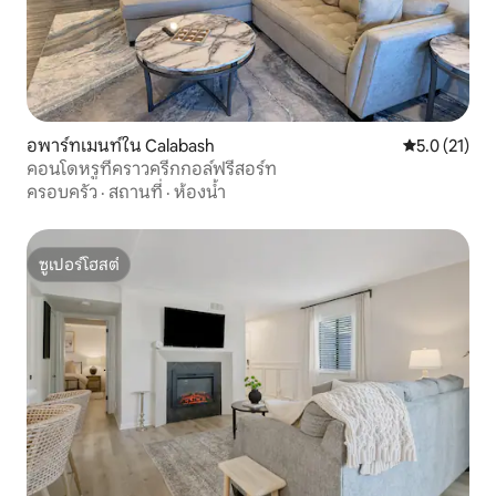
อพาร์ทเมนท์ใน Calabash
คะแนนเฉลี่ย 5
5.0 (21)
คอนโดหรูที่คราวครีกกอล์ฟรีสอร์ท
ครอบครัว
·
สถานที่
·
ห้องน้ำ
ซูเปอร์โฮสต์
ซูเปอร์โฮสต์