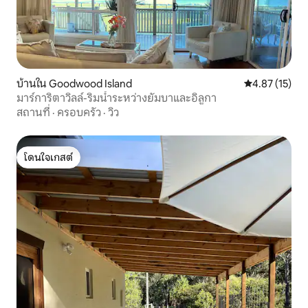
บ้านใน Goodwood Island
คะแนนเฉลี่ย 4.
4.87 (15)
มาร์การิตาวิลล์-ริมน้ำระหว่างยัมบาและอิลูกา
สถานที่
·
ครอบครัว
·
วิว
โดนใจเกสต์
โดนใจเกสต์