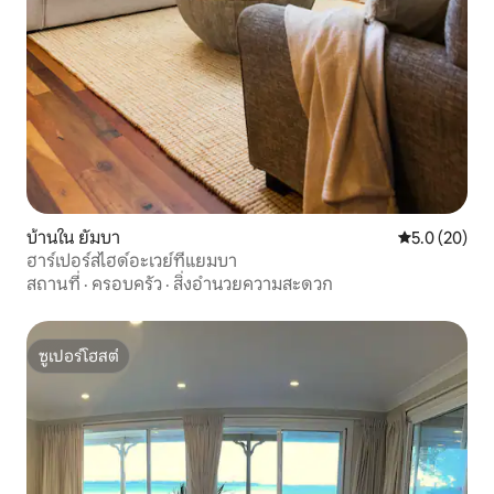
บ้านใน ยัมบา
คะแนนเฉลี่ย 5
5.0 (20)
ฮาร์เปอร์สไฮด์อะเวย์ที่แยมบา
สถานที่
·
ครอบครัว
·
สิ่งอำนวยความสะดวก
ซูเปอร์โฮสต์
ซูเปอร์โฮสต์