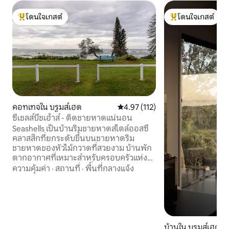
โดนใจเกสต์
โดนใจเกสต์
โดนใจเกสต์ที่สุด
โดนใจเกสต์ที่สุด
คอทเทจใน บรูมส์เฮด
คะแนนเฉลี่ย 4.97 จาก 5, 112 รีวิว
4.97 (112)
ซีเชลส์บีชเฮ้าส์ - ติดชายหาดแน่นอน
Seashells เป็นบ้านริมชายหาดสไตล์ออสซี่
คลาสสิกที่ยกระดับขึ้นบนชายหาดริม
ชายหาดของหัวไม้กวาดที่สวยงาม บ้านพัก
ตากอากาศที่เหมาะสำหรับครอบครัวแห่งนี้
มีไลฟ์สไตล์ริมชายหาดที่ผ่อนคลายให้ความ
ความคุ้มค่า
·
สถานที่
·
พื้นที่กลางแจ้ง
รู้สึกเป็นชายฝั่งที่ยอดเยี่ยม ให้บริการ
เฟอร์นิเจอร์ทันสมัยและสายลมริมชายฝั่ง 2
ห้องนอนกลางแจ้งที่ยอดเยี่ยมและห้องครัว
เต็มรูปแบบที่มีอุปกรณ์ครบครันเพื่อรองรับ
ครอบครัวขนาดใหญ่ขึ้น สวนหลังบ้านที่ไม่มี
ใครเทียบได้ซึ่งล้นออกมาในเขตอนุรักษ์ริม
บ้านใน บรูมส์เฮด