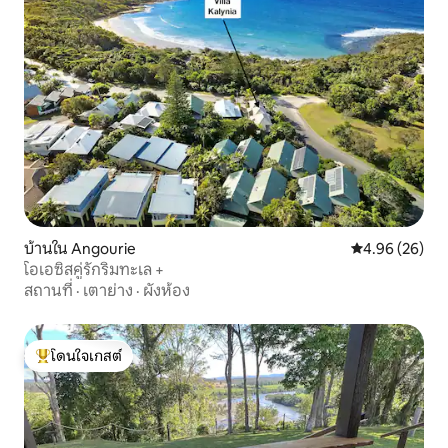
บ้านใน Angourie
คะแนนเฉลี่ย 4.
4.96 (26)
โอเอซิสคู่รักริมทะเล +
สถานที่
·
เตาย่าง
·
ผังห้อง
โดนใจเกสต์
โดนใจเกสต์ที่สุด