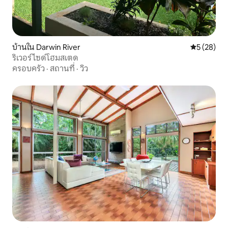
บ้านใน Darwin River
คะแนนเฉลี่ย
5 (28)
ริเวอร์ไซด์โฮมสเตด
ครอบครัว
·
สถานที่
·
วิว