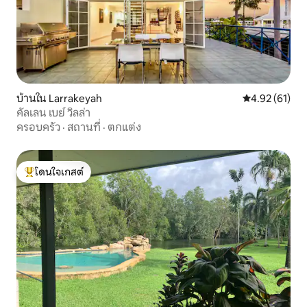
บ้านใน Larrakeyah
คะแนนเฉลี่ย 4.
4.92 (61)
คัลเลน เบย์ วิลล่า
ครอบครัว
·
สถานที่
·
ตกแต่ง
โดนใจเกสต์
โดนใจเกสต์ที่สุด