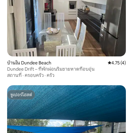
บ้านใน Dundee Beach
คะแนนเฉลี่ย 4
4.75 (4)
Dundee Drift – ที่พักผ่อนริมชายหาดที่อบอุ่น
สถานที่
·
ครอบครัว
·
ครัว
ซูเปอร์โฮสต์
ซูเปอร์โฮสต์