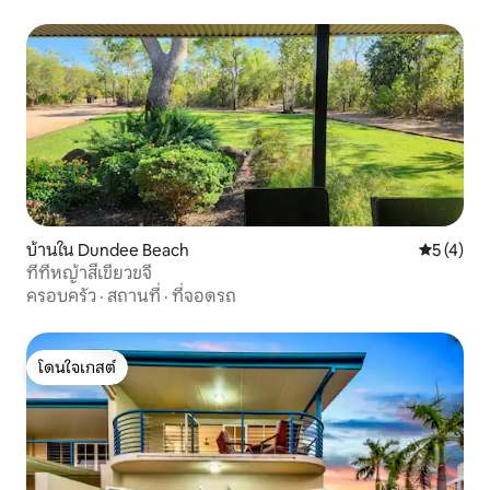
บ้านใน Dundee Beach
คะแนนเฉลี่
5 (4)
ที่ที่หญ้าสีเขียวขจี
ครอบครัว
·
สถานที่
·
ที่จอดรถ
โดนใจเกสต์
โดนใจเกสต์