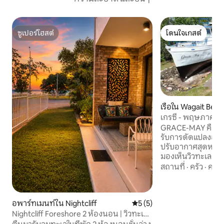
ซูเปอร์โฮสต์
โดนใจเกสต์
ซูเปอร์โฮสต์
โดนใจเกสต์
เรือใน Wagait Bea
เกรซี่ - พฤษภาคม: ท
พร้อมวิวทะเล
GRACE-MAY คือเรือบ
รับการดัดแปลงอย่าง
ปรับอากาศสุดหรูส
มองเห็นวิวทะเล แล
ส่วนตัวการหลบหนี
สถานที่
·
ครัว
·
ควา
คู่รักที่ต้องการผ
บรรยากาศริมชายฝั่งท
อยู่บนพื้นที่ส่วนตัว
อพาร์ทเมนท์ใน Nightcliff
คะแนนเฉลี่ย 5 จาก 5, 5 รีวิว
5 (5)
ระเบียงขนาดใหญ่ที
ครัวกลางแจ้งและเตา
Nightcliff Foreshore 2 ห้องนอน | วิวทะเล |
น้ำกลางแจ้งส่วนต
ริมชายหาด