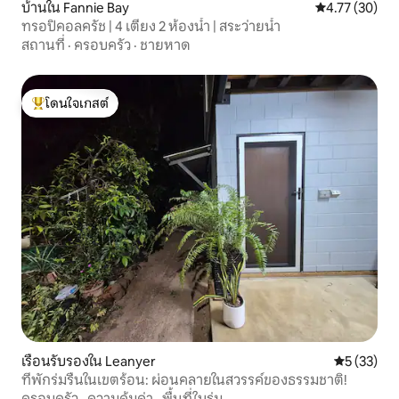
บ้านใน Fannie Bay
คะแนนเฉลี่ย 4.
4.77 (30)
ทรอปิคอลครัช | 4 เตียง 2 ห้องน้ำ | สระว่ายน้ำ
สถานที่
·
ครอบครัว
·
ชายหาด
โดนใจเกสต์
โดนใจเกสต์ที่สุด
เรือนรับรองใน Leanyer
คะแนนเฉลี่ย
5 (33)
ที่พักร่มรื่นในเขตร้อน: ผ่อนคลายในสวรรค์ของธรรมชาติ!
ครอบครัว
·
ความคุ้มค่า
·
พื้นที่ในร่ม