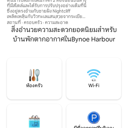
ตื่นมารับลมทะเลในที่พัก 2 ห้องนอนชั้นล่าง
ร้อน เตาผิง และสระ
ที่มีสไตล์และได้รับการปรับปรุงอย่างเต็มที่นี้
ทั้งหมดนี้คุณสาม
ซึ่งอยู่ตรงข้ามกับชายฝั่ง Nightcliff
การเข้าพัก
เพลิดเพลินกับวิวทะเลแสนสวยจากระเบียง
ส่วนตัว ที่จอดรถในสถานที่ที่ปลอดภัย Wi-
สถานที่
·
ครอบครัว
·
ความสะอาด
Fi เช็คอินด้วยตนเอง และเครื่องปรับอากาศ
สิ่งอำนวยความสะดวกยอดนิยมสำหรับ
ทั่วทั้งอาคาร ไม่มีค่าธรรมเนียมการทำความ
บ้านพักตากอากาศในBynoe Harbour
สะอาด มีเพียงค่าที่พักรายคืนง่าย ๆ เท่านั้น
คาเฟ่ Foreshore ยอดนิยม สระว่ายน้ำ
Nightcliff รถขายอาหาร คาเฟ่ และทางเดิน
ริมชายฝั่งที่สวยงามอยู่ห่างออกไปเพียงไม่กี่
นาที ทำให้ที่นี่เป็นฐานที่สมบูรณ์แบบสำหรับ
การพักผ่อนในดาร์วิน
ห้องครัว
Wi-Fi