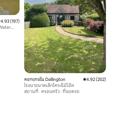
ะแนนเฉลี่ย 4.93 จาก 5, 197 รีวิว
4.93 (197)
 Water
คอทเทจใน Dallington
คะแนนเฉลี่ย 4.92 จาก 5, 
4.92 (202)
โรงนาขนาดเล็กโครงไม้โอ๊ค
สถานที่
·
ครอบครัว
·
ที่จอดรถ