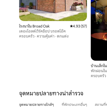
โรงนาใน Broad Oak
คะแนนเฉลี่ย 4.93 จาก 5, 
4.93 (57)
เดอะโอลด์เวิร์คช็อป บรอดโอ๊ค
ครอบครัว
·
ความคุ้มค่า
·
ตกแต่ง
บ้านเล็กใ
พักผ่อนในป
ครอบครัว
จุดหมายปลายทางน่าสำรวจ
จุดหมายปลายทางใกล้ๆ
ที่พักประเภทอื่นๆ
สถานที่