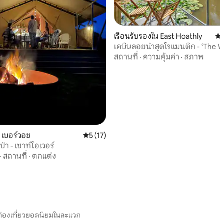
เรือนรับรองใน East Hoathly
ค
เคบินลอยน้ำสุดโรแมนติก - ‘The
57 รีวิว
Snug’
สถานที่
·
ความคุ้มค่า
·
สภาพ
น เบอร์วอช
คะแนนเฉลี่ย 5 จาก 5, 17 รีวิว
5 (17)
่า - เซาท์โอเวอร์
·
สถานที่
·
ตกแต่ง
ท่องเที่ยวยอดนิยมในละแวก