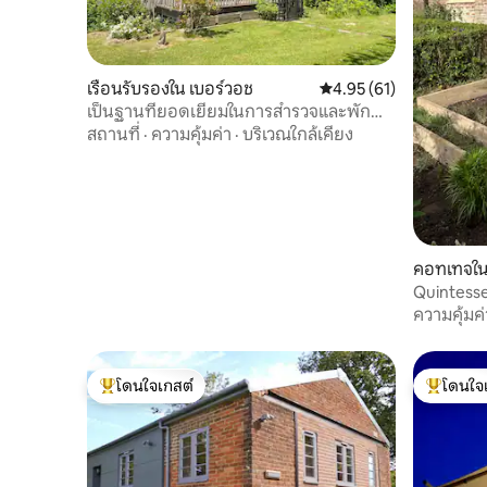
เรือนรับรองใน เบอร์วอช
คะแนนเฉลี่ย 4.95 จาก 5, 
4.95 (61)
เป็นฐานที่ยอดเยี่ยมในการสำรวจและพัก
ผ่อน
สถานที่
·
ความคุ้มค่า
·
บริเวณใกล้เคียง
คอทเทจใน 
Quintesse
ความคุ้มค่
โดนใจเกสต์
โดนใจ
โดนใจเกสต์ที่สุด
โดนใจเกสต