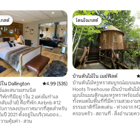
เกสต์
โดนใจเกสต์
์ที่สุด
โดนใจเกสต์
บ้านต้นไม้ใน เมย์ฟิลด์
ค
บ้านต้นไม้หรูหราสมบูรณ์แบบและน
์ใน Dallington
คะแนนเฉลี่ย 4.99 จาก 5, 535 รีวิว
4.99 (535)
Hoots Treehouse เป็นบ้านต้นไม้ท
์และสนามเทนนิส
แบบโรแมนติกและหรูหราพร้อมข้อ
่พักที่มีอยู่ 1 ใน 2 แห่งในทำเล
22 รีวิว
ทั้งหมดในพื้นที่ที่มีความสวยงา
คลับเฮ้าส์) คือที่พัก Airbnb #12
ธรรมชาติที่โดดเด่น - ห่างจาก M
ได้รับการลงประกาศมากที่สุดสำหรับ
ใต้เพียง 45 นาที ปิดด้วยไม้ซีดาร์ที่
ครอบครัว
·
สถานที่
·
สิ่งอำนวยค
นปี 2021 ตั้งอยู่ในบริเวณของ
หอมตกแต่งอย่างสวยงาม - เหมา
ซัสเซกซ์แบบดั้งเดิมที่มีวิวไกล
วามคุ้มค่า
·
สวน
การพักผ่อนในป่าสำหรับคู่รัก นอก
จะได้สัมผัสกับประสบการณ์โรง
สามารถนอนกับเด็ก 2 คน (จาก 5 
ี่ไม่เหมือนใครด้วยความรู้สึกของ
ที่นอนเดี่ยวในบริเวณห้องใต้หลังคา
น์ รูปแบบเปิดโล่งกว้าง