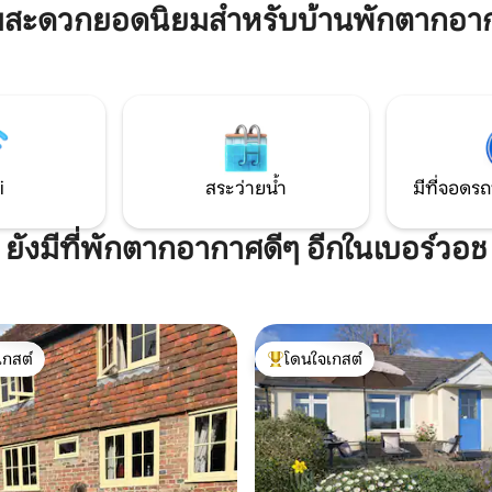
ได้โดยบันไดและประตู ไม่เหมาะส
มสะดวกยอดนิยมสำหรับบ้านพักตากอา
ารตกแต่งภายในที่สวยงามและ
ผู้ใหญ่ 4 คน สถานที่ที่ยอดเยี่ย
้อมการตกแต่งส่วนตัวมากมาย
พักผ่อนและหลงทาง - คุณจะไม่
เข้าพักของคุณไม่เหมือนใคร เพิ่ม
เลย! ความสุขแบบชีร์!
สส่วนตัวแล้วคุณจะได้พักผ่อน
จำที่สุด
i
สระว่ายน้ำ
มีที่จอดรถ
ยังมีที่พักตากอากาศดีๆ อีกในเบอร์วอช
เกสต์
โดนใจเกสต์
์ที่สุด
โดนใจเกสต์ที่สุด