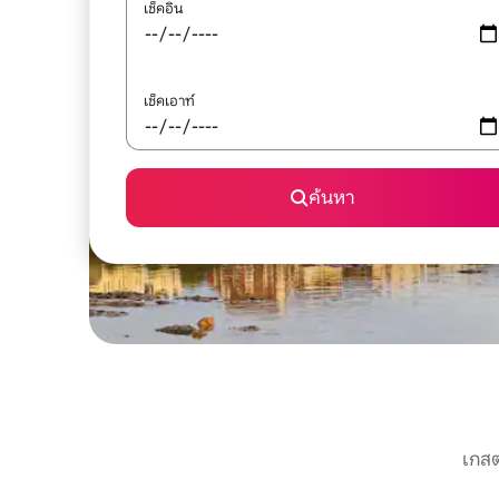
เช็คอิน
เช็คเอาท์
ค้นหา
เกสต