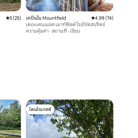
คะแนนเฉลี่ย 5 จาก 5, 25 รีวิว
5 (25)
เคบินใน Mountfield
คะแนนเฉลี่ย 4.99 จาก 5,
4.99 (74)
เดอะเคนเนลส เมาท์ฟิลด์ โรเบิร์ตสบริดจ์
ความคุ้มค่า
·
สถานที่
·
เงียบ
โดนใจเกสต์
โดนใจเกสต์