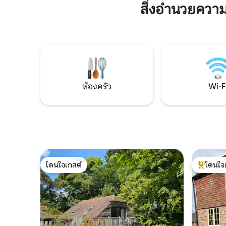
มิตรกับสุนัข ใกล้กับบ้านและสวนชื่อดัง
สิ่งอำนวยควา
ขวางและก
มากมาย เช่น ปราสาทซิสซิงเฮิร์สต์ เกร
อบอุ่นพร
ทดิกซ์เตอร์ ชาร์ทเวลล์ เบตเมนส์ และ
เพื่อให้การ
ปราสาทสก็อตนีย์ ขับรถ 20 นาทีถึงเมืองส
สนามเทนนิ
ปาของรอยัลทูนบริดจ์เวลส์ วัดเฮิร์สต์
อย่างน่าจด
หมู่บ้านที่ใกล้ที่สุดของเรามีซูเปอร์มาร์เก็ต
ขนาดเล็ก 2 แห่ง ร้านขายเนื้อสัตว์ที่ยอด
เยี่ยม ร้านขายอาหารสำเร็จรูป ผับ 2 แห่ง
และอาหารแบบสั่งกลับบ้าน
ห้องครัว
Wi-F
โดนใจเกสต์
โดนใจ
โดนใจเกสต์
โดนใจเกสต