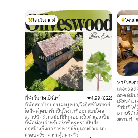
โดนใจเกสต์
โดนใจ
โดนใจเกสต์ที่สุด
โดนใจเกสต
ฟาร์มสเตย
เดอะลอดจ
ลอดจ์เป็นที
ที่พักใน วัดเฮิร์สท์
คะแนนเฉลี่ย 4.99 จาก 5, 6
4.99 (622)
เดียวกัน (
ที่พักสถาปัตยกรรมหรูหรา/วิวอีสต์ซัสเซกซ์
ที่พักที่
โอลีฟส์วูดบาร์นเป็นโรงนาที่ออกแบบโดย
ชาวบริตันใ
สถาปนิกร่วมสมัยที่มีทุกอย่างในตัวเอง เป็น
ฟาร์มเฮาส์
สถานที่
·
ค
ที่พักผ่อนสำหรับคู่รักที่หรูหรา เป็นสิ่ง
ออกไปคุณ
ก่อสร้างที่แยกต่างหากล้อมรอบด้วยชนบท
แรมบูทีคท
AONB ที่สวยงามพร้อมวิวที่โดดเด่น เป็น
ครอบครัว
·
ความคุ้มค่า
·
วิว
การเข้าพักแบบอัลไพ