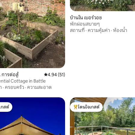
บ้านใน เบอร์วอช
พักผ่อนสบายๆ
61 รีวิว
สถานที่
·
ความคุ้มค่า
·
ห้องน้ำ
การต่อสู้
คะแนนเฉลี่ย 4.94 จาก 5, 51 รีวิว
4.94 (51)
ntial Cottage in Battle
า
·
ครอบครัว
·
ความสะอาด
เกสต์
โดนใจเกสต์
์ที่สุด
โดนใจเกสต์ที่สุด