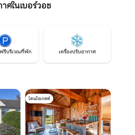
ำหรับ
Bodiam castle, Scotney castle, and many
กาศในเบอร์วอช
มสำหรับการ
more. หมู่บ้านนี้ใช้เวลาเดินประมาณ 10
อยากจากไป
นาทีและมีผับ 2 แห่งและซูเปอร์มาร์เก็ตขนาด
เล็ก
ฟรีบริเวณที่พัก
เครื่องปรับอากาศ
โดนใจเกสต์
โดนใจเกสต์