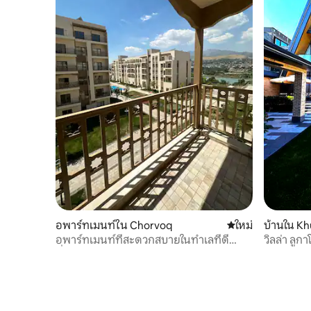
อพาร์ทเมนท์ใน Chorvoq
ที่พักใหม่
ใหม่
บ้านใน K
อพาร์ทเมนท์ที่สะดวกสบายในทำเลที่ดี
วิลล่า ลูกา
ที่สุด!