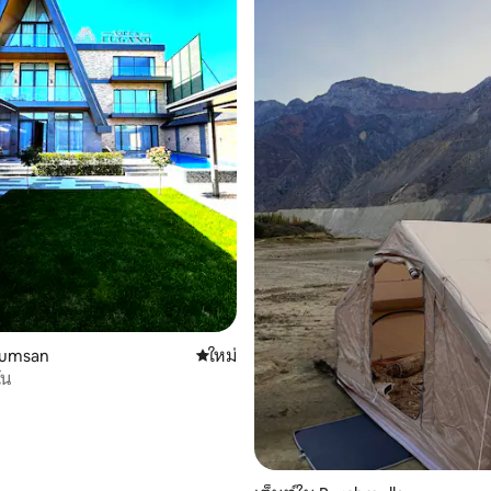
humsan
ที่พักใหม่
ใหม่
โน