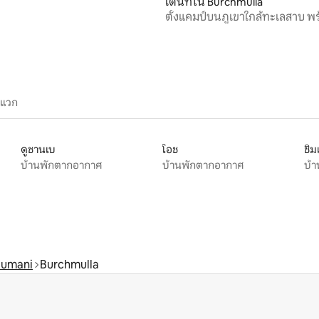
เต็นท์ใน Burchmulla
ตั้งแคมป์บนภูเขาใกล้ทะเลสาบ พ
รับส่ง
ะแวก
ดูชานเบ
โอช
ชิม
บ้านพักตากอากาศ
บ้านพักตากอากาศ
บ้
 tumani
Burchmulla