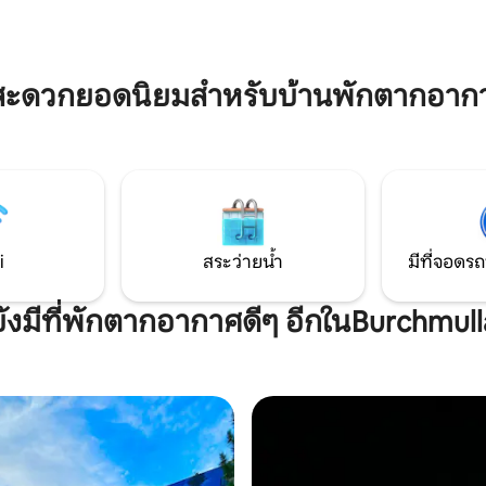
ตกแต่งภายในคอทเทจที่อบอุ่นแ
ะว่ายน้ำกลางแจ้ง สระว่ายน้ำในร่ม
สบายจะเปิดโอกาสให้คุณได้ผ่อ
บทำความร้อน ซาวน่า ปิงปอง
ความวุ่นวายของเมืองค่าใช้จ่ายส
on และคาราโอเกะ แล้วคุณจะหลง
ผู้ใหญ่ 2 คน # funcobrazily # foundation
ห่งนี้!
# happy time # skyvillage # tr
สะดวกยอดนิยมสำหรับบ้านพักตากอาก
mountains # mountain # therap
air
i
สระว่ายน้ำ
มีที่จอดรถ
ยังมีที่พักตากอากาศดีๆ อีกในBurchmull