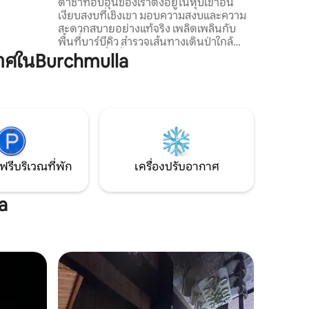
ละสะดวก
สนุกสนานบนเนินเขาที่เหมาะกับการทำ
ดาช่าที่อบอุ่นของเราตั้งอยู่ในหุบเขาอัน
นคลายจาก
บาร์บีคิว"
เงียบสงบที่เชิงเขา มอบความสงบและความ
ำหรับ
สะดวกสบายอย่างแท้จริง เพลิดเพลินกับ
พื้นที่บาร์บีคิว สำรวจเส้นทางเดินป่าใกล้
eatment
เคียง และดื่มด่ำกับความงามของธรรมชาติ
าศในBurchmulla
y # clean
ที่ยังไม่มีใครแตะต้อง ห่างจากเสียงดังใน
เมือง ที่นี่เป็นจุดที่สมบูรณ์แบบสำหรับการ
พักผ่อนและเติมพลังทั้งร่างกายและจิต
วิญญาณ ไม่ว่าคุณจะมองหาการผจญภัย
หรือความสงบ อัญมณีที่ซ่อนอยู่นี้สัญญาว่า
จะมอบการเข้าพักที่น่าจดจำที่ซึ่งธรรมชาติ
และความสงบพบกัน
ฟรีบริเวณที่พัก
เครื่องปรับอากาศ
a