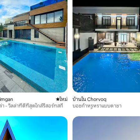
himgan
ที่พักใหม่
ใหม่
บ้านใน Chorvoq
า - วิลล่าที่ดีที่สุดใกล้รีสอร์ทสกี
บอชก้าหรูหราแบบดาชา