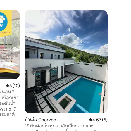
ชาเลต์ใน
Shamuk 
ยินดีต้อนรับส
ได้พบกับชา
แต่ละหลังร
เลต์หรูมี
เตาผิงกว
พร้อมเครื
สำหรับปาร
สระว่ายน
เพลิดเพลิ
เหมือนใคร ทุกเช้าจะมีบริการอาหารเช
คอนติเนนต
คะแนนเฉลี่ย 5 จาก 5, 10 รีวิว
5 (10)
องนอน 2
บนเทือกเขา
ระดับน้ำ
ุธรรมชาติ
รรมชาติ
บ้านใน Chorvoq
คะแนนเฉลี่ย 4.67 จาก 5
4.67 (6)
ะความเขียว
ะเอียดการ
"ที่พักผ่อนในหุบเขาอันเงียบสงบและ