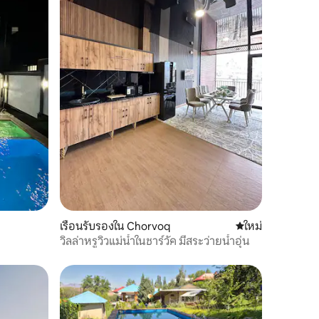
เรือนรับรองใน Chorvoq
ที่พักใหม่
ใหม่
วิลล่าหรูวิวแม่น้ำในชาร์วัค มีสระว่ายน้ำอุ่น