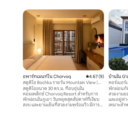
อพาร์ทเมนท์ใน Chorvoq
คะแนนเฉลี่ย 4.67 จาก 5,
4.67 (9)
บ้านใน G‘
สตูดิโอ Bochka รายวัน Mountain View |
คอร์เนอร์เ
Chorvoq
ซัลเคนท์
สตูดิโอขนาด 30 ตร.ม. ที่อบอุ่นใน
พักผ่อนกับ
คอมเพล็กซ์ Chorvoq Resort สำหรับการ
สวยงามของเ
พักผ่อนในภูเขา วันหยุดสุดสัปดาห์ที่เงียบ
และอยู่ห่า
สงบ และยามเย็นที่สวยงามพร้อมวิว มีการ
เหมาะสำหร
ตกแต่งภายในแบบมินิมอลที่ทันสมัย เตียงคู่
เพลิดเพลิน
ขนาดใหญ่พร้อมหัวเตียงนุ่ม โซฟาที่น่า
ครัวที่มี
สบาย สมาร์ททีวี เครื่องปรับอากาศ และห้อง
ระเบียง Wi
ครัวขนาดกะทัดรัด ที่พักได้รับการออกแบบ
และเครื่อ