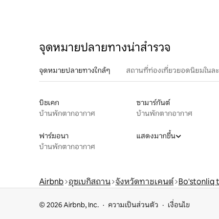
จุดหมายปลายทางน่าสำรวจ
จุดหมายปลายทางใกล้ๆ
สถานที่ท่องเที่ยวยอดนิยมในล
บิชเคก
ซามาร์กันต์
บ้านพักตากอากาศ
บ้านพักตากอากาศ
ฟาร์ฆอนา
แสดงมากขึ้น
บ้านพักตากอากาศ
Airbnb
อุซเบกิสถาน
จังหวัดทาชเคนต์
Bo'stonliq
© 2026 Airbnb, Inc.
ความเป็นส่วนตัว
เงื่อนไข