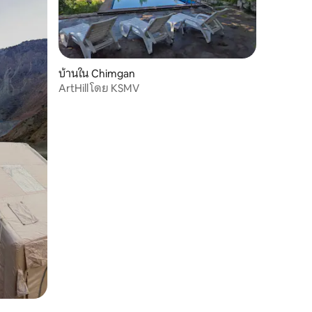
บ้านใน Chimgan
ArtHill โดย KSMV