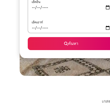
เช็คอิน
เช็คเอาท์
ค้นหา
เกสต