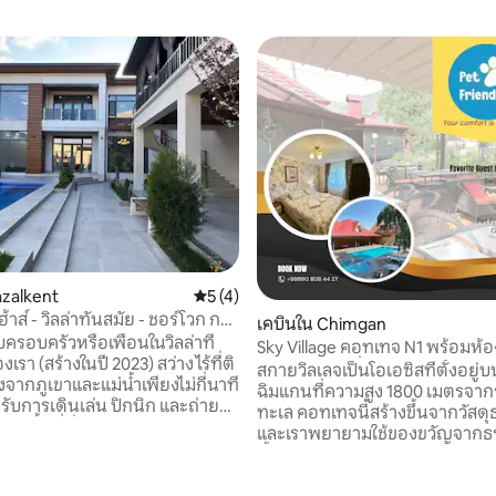
 9 รีวิว
azalkent
คะแนนเฉลี่ย 5 จาก 5, 4 รีวิว
5 (4)
ฮ้าส์ - วิลล่าทันสมัย - ชอร์โวก กา
เคบินใน Chimgan
ครอบครัวหรือเพื่อนในวิลล่าที่
Sky Village คอทเทจ N1 พร้อมห้
รา (สร้างในปี 2023) สว่าง ไร้ที่ติ
ห้องและห้องนั่งเล่น
สกายวิลเลจเป็นโอเอซิสที่ตั้งอยู่
งจากภูเขาและแม่น้ำเพียงไม่กี่นาที
ฉิมแกนที่ความสูง 1800 เมตรจาก
ับการเดินเล่น ปิกนิก และถ่ายรูป
ทะเล คอทเทจนี้สร้างขึ้นจากวัสด
กับพื้นที่นั่งเล่นกว้างขวาง ห้อง
และเราพยายามใช้ของขวัญจากธ
อุปกรณ์ครบครัน สนามหญ้าส่วนตัว/
ทั้งหมดไม่ว่าจะเป็นไม้และหินแล
-Fi ที่รวดเร็ว เครื่องปรับอากาศ
ขจีมากมาย🌲ในสไตล์คันทรีรายล
งทำความร้อน และที่จอดรถฟรี