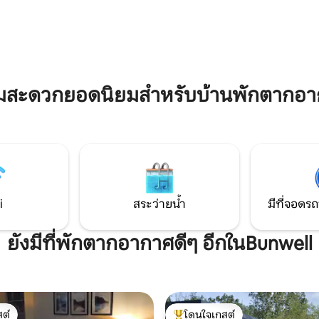
ในการสังสรรค์กับเพื่อนหรือครอบคร
าและสวนที่มีกำแพงแบบดั้งเดิม ไม่
จอดรถมากมายสำหรับ 4 คันและพื้นท
ป็นคนเดียวหรือเดินทางเป็นคู่รัก
ด้านนอกสำหรับกาแฟยามเช้า!
ry สามารถให้คุณได้พักผ่อนมี
ส่วนตัวและความสะดวกสบาย
บ้าน
ามสะดวกยอดนิยมสำหรับบ้านพักตากอา
i
สระว่ายน้ำ
มีที่จอดรถ
ยังมีที่พักตากอากาศดีๆ อีกในBunwell
ต์
โดนใจเกสต์