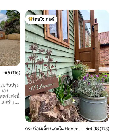
บังกะโลใ
โดนใจเกสต์
โดนใจ
The Old 
โดนใจเกสต์ที่สุด
โดนใจเกส
นอร์ฟอล์
กว่าหนึ่งร
ที่วัวถูกร
เปลี่ยนเ
สวยงามแล
ความสะด
ความคุ้มค
อย่างสมบ
เพดานโค้ง
สบาย มีห้องครัวพร้อมอุปกรณ์ครบครันของ
คะแนนเฉลี่ย 5 จาก 5, 116 รีวิว
5 (116)
ตัวเองแล
ใหญ่ WC แล
ารปรับปรุง
พรมขนาด 
ามของ
ขนาดใหญ่
บและร้าน
ุด 5 คน
ึ่งมีเตียง
งเดี่ยว
่งเล่นแบบ
กระท่อมเลี้ยงแกะใน Hedenha
คะแนนเฉลี่ย 4.98 จาก 5, 
4.98 (173)
ที่ดีเยี่ยม