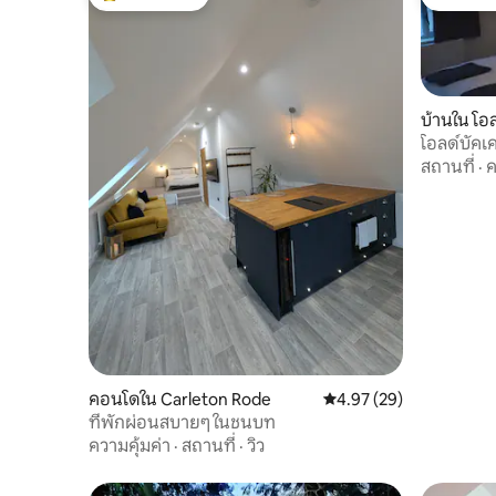
โดนใจเกสต์ที่สุด
โดนใจเกส
บ้านใน โอ
โอลด์บัคเ
สถานที่
·
ค
คอนโดใน Carleton Rode
คะแนนเฉลี่ย 4.97 จาก 5, 
4.97 (29)
ที่พักผ่อนสบายๆ ในชนบท
ความคุ้มค่า
·
สถานที่
·
วิว