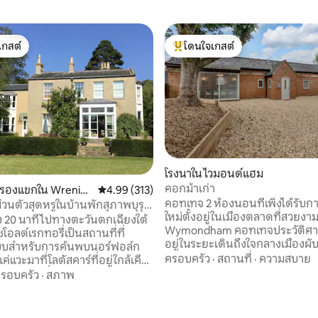
เกสต์
โดนใจเกสต์
์ที่สุด
โดนใจเกสต์ที่สุด
โรงนาใน ไวมอนด์แฮม
คอกม้าเก่า
ับรองแขกใน Wrenin
คะแนนเฉลี่ย 4.99 จาก 5, 313 รีวิว
4.99 (313)
62 รีวิว
คอทเทจ 2 ห้องนอนที่เพิ่งได้รับก
่วนตัวสุดหรูในบ้านพักสุภาพบุรุษ
ใหม่ตั้งอยู่ในเมืองตลาดที่สวยง
ง 20 นาทีไปทางตะวันตกเฉียงใต้
Wymondham คอทเทจประวัติศาสตร์แห่งนี้
โอลด์เรกทอรี่เป็นสถานที่ที่
อยู่ในระยะเดินถึงใจกลางเมืองผั
บบสำหรับการค้นพบนอร์ฟอล์ก
อาหารและรองรับผู้เข้าพักได้สูงส
ครอบครัว
·
สถานที่
·
ความสบาย
ค่แวะมาที่โลตัสคาร์ที่อยู่ใกล้เคียง
ประกอบด้วยห้องพัก 2 ห้องห้องหน
อเติมแรกที่ได้รับการตกแต่งอย่าง
รอบครัว
·
สภาพ
คู่ ห้องที่สองพร้อมเตียงคู่และเตีย
นตัวและกว้างขวางในปีกตะวันตก
ห้องน้ำหลักและห้องครัว/พื้นที่นั
แนะนำให้ผู้เข้าพักสำรวจที่พัก
เปิดโล่งที่กว้างขวางทำให้เป็นพื้นที่
เคอร์ของเราที่ประกอบด้วยพื้นที่