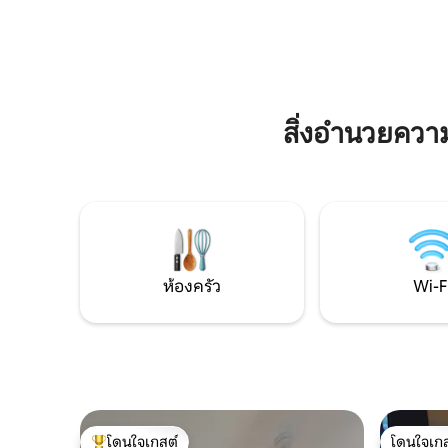
ถิ่นหรือจ้างอ่างน้ำร้อนใหม่ของเราเพื่อ
ป่าทุ่งหญ้
เพลิดเพลินกับพระอาทิตย์ตกเหนือหุบเขา
ว่าคุณจะเ
ตั้งอยู่บนชายแดนนอร์ฟอล์ก/ซัฟฟอล์กเป็น
Old Recto
จุดเริ่มต้นที่เหมาะสำหรับการสำรวจความสุข
ความเป็น
มากมายของภูมิภาคนี้รวมถึงชายหาด
เหมือนอยู่
หมู่บ้านประวัติศาสตร์และสถานที่ท่องเที่ยว
มากมาย
สิ่งอำนวยคว
ห้องครัว
Wi-F
โดนใจเกสต์
โดนใจเกส