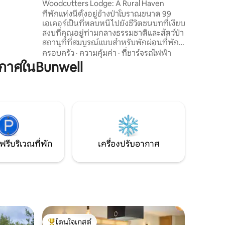
m
Woodcutters Lodge: A Rural Haven
ัว มีที่
ที่พักแห่งนี้ตั้งอยู่ข้างป่าโบราณขนาด 99
ี่ที่นั่ง
เอเคอร์เป็นที่หลบหนีไปยังชีวิตชนบทที่เงียบ
สงบที่คุณอยู่ท่ามกลางธรรมชาติและสัตว์ป่า
สถานที่ที่สมบูรณ์แบบสำหรับพักผ่อนที่พัก
แห่งนี้สร้างความหรูหราให้คุณอย่างอบอุ่น
ครอบครัว
·
ความคุ้มค่า
·
ที่ชาร์จรถไฟฟ้า
ด้วยผลิตภัณฑ์ที่เป็นมิตรกับสิ่งแวดล้อม
กาศในBunwell
ผ้าปูที่นอนที่สวยงามและความเงียบสงบ
มากมาย วิวจากที่พักข้ามทุ่งนาที่คุณอาจ
เห็นกวางกระต่ายสุนัขจิ้งจอกออดว่าวแดง
และพระอาทิตย์ตกดินที่สวยงาม ยินดี
ต้อนรับสุนัข ห้ามสูบบุหรี่ในที่พักเนื่องจากมี
ไม้ โปรดเพิ่มในการจองเมื่อจองที่พัก
ฟรีบริเวณที่พัก
เครื่องปรับอากาศ
โดนใจเกสต์