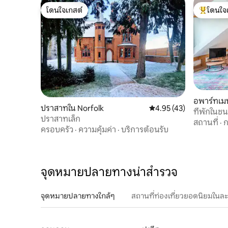
โดนใจเกสต์
โดนใจ
โดนใจเกสต์
โดนใจเกสต
อพาร์ทเมน
ปราสาทใน Norfolk
คะแนนเฉลี่ย 4.95 จาก 5,
4.95 (43)
ที่พักใน
ปราสาทเล็ก
สถานที่
·
ก
ครอบครัว
·
ความคุ้มค่า
·
บริการต้อนรับ
จุดหมายปลายทางน่าสำรวจ
จุดหมายปลายทางใกล้ๆ
สถานที่ท่องเที่ยวยอดนิยมในล