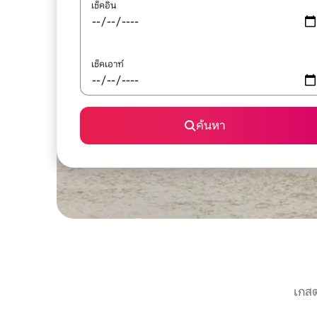
เช็คอิน
เช็คเอาท์
ค้นหา
เกสต