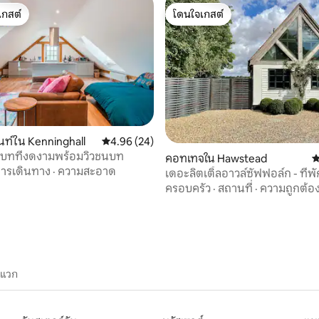
เกสต์
โดนใจเกสต์
์ที่สุด
โดนใจเกสต์
ท์ใน Kenninghall
คะแนนเฉลี่ย 4.96 จาก 5, 24 รีวิว
4.96 (24)
 43 รีวิว
ชนบทที่งดงามพร้อมวิวชนบท
คอทเทจใน Hawstead
ค
ารเดินทาง
·
ความสะอาด
เดอะลิตเติ้ลอาวล์ซัฟฟอล์ก - ที่พั
ครอบครัว
·
สถานที่
·
ความถูกต้อ
ะแวก