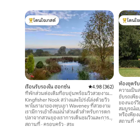
โดนใจเกสต์
โดนใจ
โดนใจเกสต์ที่สุด
โดนใจเกสต
ห้องชุดร
เรือนรับรองใน ฮอกซ์น
คะแนนเฉลี่ย 4.98 จาก 5, 3
4.98 (362)
gham
ความเป็นส
ที่พักส่วนต่อเติมที่อบอุ่นพร้อมวิวสวยงาม
เก่า
ขับรถเพีย
ตกปลาและพายเรือคายัค
Kingfisher Nook สว่างและโปร่งโล่งด้วยวิว
ของนอร์วิช
พาโนรามาของหุบเขา Waveney ที่สวยงาม
สมบูรณ์แ
เรามีการเข้าถึงแม่น้ำส่วนตัวสำหรับการตก
หรือเพียงแ
ปลาจากสวนของเราการเดินชมวิวและการขี่
จากส่วนต่
สถานที่
·
ค
จักรยานจากขั้นตอนประตูและผับท้องถิ่นที่
สถานที่
·
ครอบครัว
·
สระ
ดีเป็นส่ว
ยอดเยี่ยมภายใน 15 นาทีโดยการเดิน พาย
ของบ้านขอ
เรือคายัคเพื่อสำรวจสัตว์ป่าในแม่น้ำในท้อง
ขนาด 5 เอ