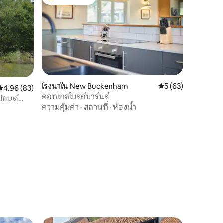
โดนใจเกสต์ที่สุด
โรงนาใน New Buckenham
คะแนนเฉลี่ย 5 จาก 5,
5 (63)
คะแนนเฉลี่ย 4.96 จาก 5, 83 รีวิว
4.96 (83)
คอทเทจโบสถ์บาร์นส์
 ปอนด์
ความคุ้มค่า
·
สถานที่
·
ห้องน้ำ