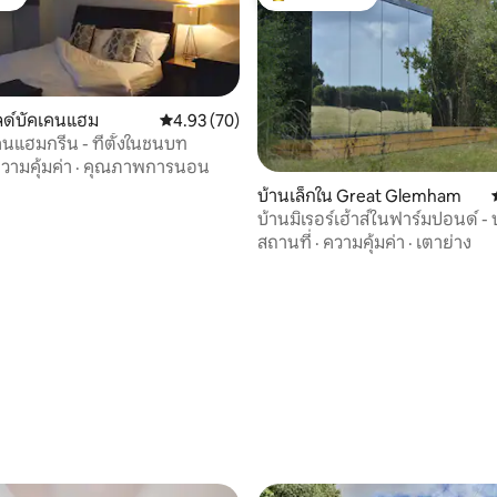
ต์
โดนใจเกสต์ที่สุด
ลด์บัคเคนแฮม
คะแนนเฉลี่ย 4.93 จาก 5, 70 รีวิว
4.93 (70)
คนแฮมกรีน - ที่ตั้งในชนบท
วามคุ้มค่า
·
คุณภาพการนอน
บ้านเล็กใน Great Glemham
บ้านมิเรอร์เฮ้าส์ในฟาร์มปอนด์ -
OOD
สถานที่
·
ความคุ้มค่า
·
เตาย่าง
29 รีวิว