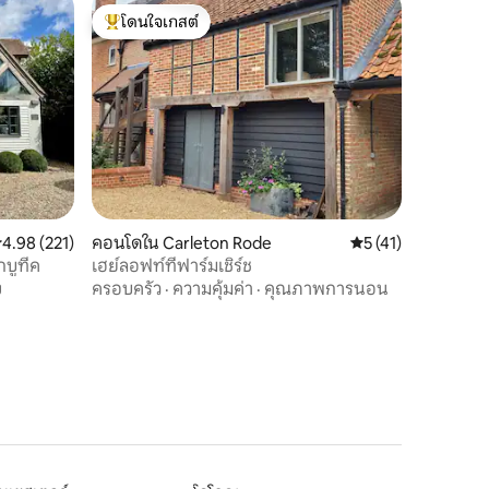
โดนใจเกสต์
โดนใจเกสต์ที่สุด
ะแนนเฉลี่ย 4.98 จาก 5, 221 รีวิว
4.98 (221)
คอนโดใน Carleton Rode
คะแนนเฉลี่ย 5 จาก 5,
5 (41)
กบูทีค
เฮย์ลอฟท์ที่ฟาร์มเชิร์ช
ง
ครอบครัว
·
ความคุ้มค่า
·
คุณภาพการนอน