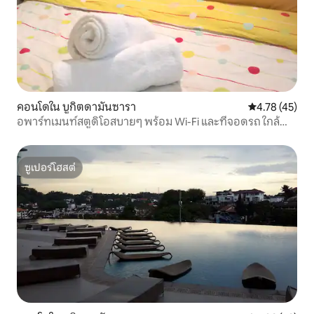
คอนโดใน บูกิตดามันซารา
คะแนนเฉลี่ย 4.
4.78 (45)
อพาร์ทเมนท์สตูดิโอสบายๆ พร้อม Wi-Fi และที่จอดรถ ใกล้
MRT Semantan
ซูเปอร์โฮสต์
ซูเปอร์โฮสต์