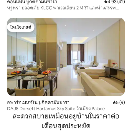
คอนโดใน บูกิตดามันซารา
คะแนนเฉลี่ย 4.
4.93 (42)
หรูหรา ปลอดภัย KLCC พาเวลเลียน 2 MRT และห้างสรรพ
สินค้า
โดนใจเกสต์
โดนใจเกสต์
อพาร์ทเมนท์ใน บูกิตดามันซารา
คะแนนเฉลี่
5 (9)
DAJ8 Dorsett Hartamas Sky Suite วิวเมือง Palace
สะดวกสบายเหมือนอยู่บ้านในราคาต่อ
เดือนสุดประหยัด