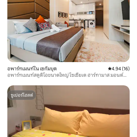
อพาร์ทเมนท์ใน เซกัมบุต
คะแนนเฉลี่ย 4.
4.94 (16)
อพาร์ทเมนท์สตูดิโอขนาดใหญ่ โซเซียเต ฮาร์ทามาส มอนต์
เกียร่า
ซูเปอร์โฮสต์
ซูเปอร์โฮสต์