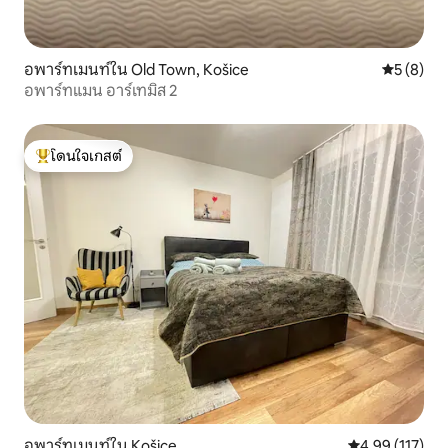
อพาร์ทเมนท์ใน Old Town, Košice
คะแนนเฉลี่
5 (8)
อพาร์ทแมน อาร์เทมิส 2
โดนใจเกสต์
โดนใจเกสต์ที่สุด
อพาร์ทเมนท์ใน Košice
คะแนนเฉลี่ย 4.9
4.99 (117)