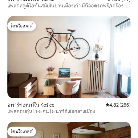
แฟลตสตูดิโอทันสมัยในย่านเมืองเก่า มีที่จอดรถฟรี/เครื่อง
ปรับอากาศ
โดนใจเกสต์
โดนใจเกสต์
อพาร์ทเมนท์ใน Košice
คะแนนเฉลี่ย 4.82
4.82 (266)
แฟลตอบอุ่น | 1-5 คน | 5 นาทีถึงใจกลางเมือง
โดนใจเกสต์
โดนใจเกสต์