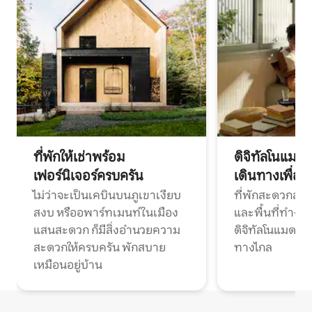
ที่พักให้เช่าพร้อม
ดิจิทัลโนแมด
เฟอร์นิเจอร์ครบครัน
เดินทางเพื่อ
ไม่ว่าจะเป็นเคบินบนภูเขาเงียบ
ที่พักสะดวกสบา
สงบ หรืออพาร์ทเมนท์ในเมือง
และพื้นที่ทำงา
แสนสะดวก ก็มีสิ่งอำนวยความ
ดิจิทัลโนแมดแ
สะดวกให้ครบครัน พักสบาย
ทางไกล
เหมือนอยู่บ้าน