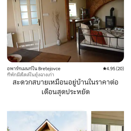
อพาร์ทเมนท์ใน Bretejovce
คะแนนเฉลี่ย 4.
4.95 (20)
ที่พักมีสไตล์ในยุ้งฉางเก่า
สะดวกสบายเหมือนอยู่บ้านในราคาต่อ
เดือนสุดประหยัด