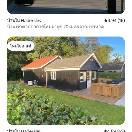
บ้านใน Haderslev
คะแนนเฉลี่ย 4.
4.94 (16)
บ้านพักตากอากาศใหม่ล่าสุด 20 เมตรจากชายหาด
โดนใจเกสต์
โดนใจเกสต์
บ้านใน Haderslev
คะแนนเฉลี่ย 4.
4.89 (53)