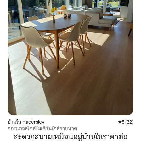
บ้านใน Haderslev
คะแนนเฉลี่ย
5 (32)
คอทเทจสไตล์โมเดิร์นใกล้ชายหาด
สะดวกสบายเหมือนอยู่บ้านในราคาต่อ