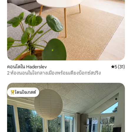
คอนโดใน Haderslev
คะแนนเฉลี่ย
5 (31)
2 ห้องนอนในใจกลางเมืองพร้อมเตียงบ็อกซ์สปริง
โดนใจเกสต์
โดนใจเกสต์ที่สุด