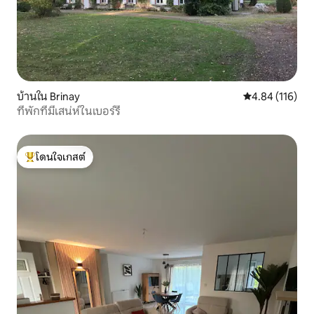
บ้านใน Brinay
คะแนนเฉลี่ย 4.8
4.84 (116)
ที่พักที่มีเสน่ห์ในเบอร์รี
โดนใจเกสต์
โดนใจเกสต์ที่สุด