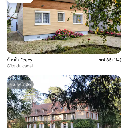
โดนใจเกสต์
บ้านใน Foëcy
คะแนนเฉลี่ย 4.8
4.86 (114)
Gîte du canal
ซูเปอร์โฮสต์
ซูเปอร์โฮสต์