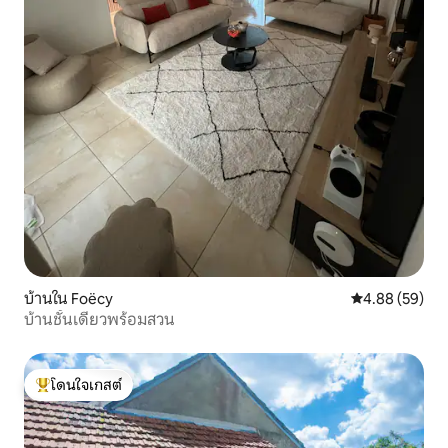
บ้านใน Foëcy
คะแนนเฉลี่ย 4.
4.88 (59)
บ้านชั้นเดียวพร้อมสวน
โดนใจเกสต์
โดนใจเกสต์ที่สุด