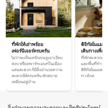
ที่พักให้เช่าพร้อม
ดิจิทัลโนแมด
เฟอร์นิเจอร์ครบครัน
เดินทางเพื่อ
ไม่ว่าจะเป็นเคบินบนภูเขาเงียบ
ที่พักสะดวกสบา
สงบ หรืออพาร์ทเมนท์ในเมือง
และพื้นที่ทำงา
แสนสะดวก ก็มีสิ่งอำนวยความ
ดิจิทัลโนแมดแ
สะดวกให้ครบครัน พักสบาย
ทางไกล
เหมือนอยู่บ้าน