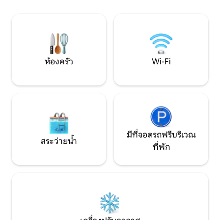
ค้า ที่พักนี้มีให้บร
แท้จริง เหมาะสำหรับนักเดินทางที่ต้องการ
Airbnb ของฉันเท่าน
ที่พักที่น่าจดจำและผ่อนคลาย พร้อมเข้าถึง
สถานที่ท่องเที่ยวและสถานที่ที่มีความงาม
ตามธรรมชาติในท้องถิ่นได้ง่าย
ห้องครัว
Wi-Fi
มีที่จอดรถฟรีบริเวณ
สระว่ายน้ำ
ที่พัก