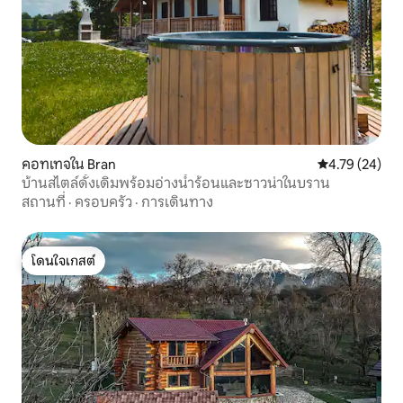
คอทเทจใน Bran
คะแนนเฉลี่ย 4.
4.79 (24)
บ้านสไตล์ดั้งเดิมพร้อมอ่างน้ำร้อนและซาวน่าในบราน
สถานที่
·
ครอบครัว
·
การเดินทาง
โดนใจเกสต์
โดนใจเกสต์