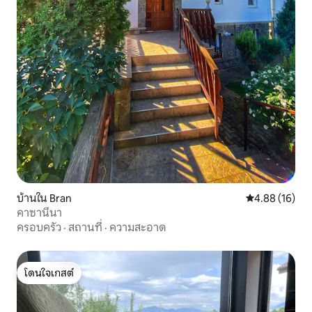
บ้านใน Bran
คะแนนเฉลี่ย 4.
4.88 (16)
คาซานีนา
ครอบครัว
·
สถานที่
·
ความสะอาด
โดนใจเกสต์
โดนใจเกสต์