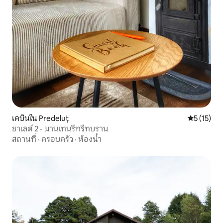
เคบินใน Predeluț
คะแนนเฉลี่ย
5 (15)
ชาเลต์ 2 - มานเทนรีทรีทบราน
สถานที่
·
ครอบครัว
·
ห้องน้ำ