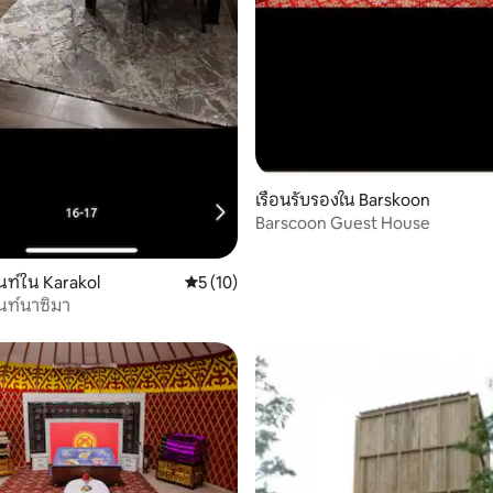
เรือนรับรองใน Barskoon
Barscoon Guest House
ท์ใน Karakol
คะแนนเฉลี่ย 5 จาก 5, 10 รีวิว
5 (10)
นท์นาซิมา