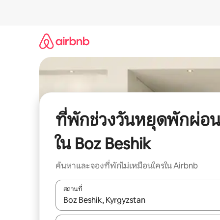
ข้าม
ไป
ยัง
เนื้อหา
ที่พักช่วงวันหยุดพักผ่อ
ใน Boz Beshik
ค้นหาและจองที่พักไม่เหมือนใครใน Airbnb
สถานที่
ใช้ลูกศรขึ้นลง หรือใช้การสัมผัสหรือปัด เพื่อสำรวจผ