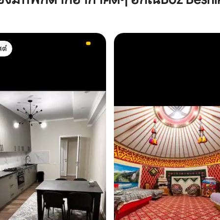
ต์
ต์
44 รีวิว