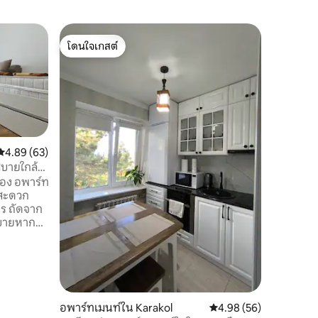
อพาร์ทเม
โดนใจเกสต์
โดนใจเก
อพาร์ทเม
โดนใจเกสต์
โดนใจเก
สถาน
ยินดีต้อ
ตั้งอยู่ใ
สถานีขนส
คำถามใดๆ
การจอง แ
อาคาร 5 ช
นอนห้องค
คะแนนเฉลี่ย 4.89 จาก 5, 63 รีวิว
4.89 (63)
และระเบี
บายใกล้
ใหญ่มาก อ
าร์ท
และโทรทั
ี่สะดวก
าก
สบายหาก
อ
สองพร้อม
ก เรา
หากคุณ
วกับเมือง
อพาร์ทเมนท์ใน Karakol
คะแนนเฉลี่ย 4.98 จาก 5,
4.98 (56)
นังสือ สูบ