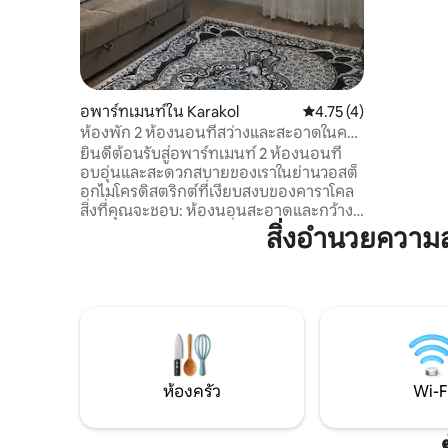
เหมือนอยู่
รอคุณอยู่!
อพาร์ทเมนท์ใน Karakol
คะแนนเฉลี่ย 4.75 จาก 5
4.75 (4)
ห้องพัก 2 ห้องนอนที่สว่างและสะอาดในคา
ราคอล
ยินดีต้อนรับสู่อพาร์ทเมนท์ 2 ห้องนอนที่
อบอุ่นและสะดวกสบายของเราในย่านวอสต็
อกไมโครดิสตริกต์ที่เงียบสงบของคาราโคล
สิ่งที่คุณจะชอบ: ห้องนอนสะอาดและกว้าง
ขวาง 2 ห้องพร้อมผ้าปูที่นอนใหม่และเตียง
สิ่งอำนวยความ
นอนสบาย ห้องครัวพร้อมอุปกรณ์ครบครัน
สำหรับทำอาหารแบบโฮมเมด Wi-Fi ที่
รวดเร็วและห้องนั่งเล่นที่ผ่อนคลายสำหรับ
การทำงานหรือการพักผ่อน ห้องน้ำสะอาด
ทันสมัยพร้อมน้ำร้อน ตั้งอยู่ในย่านที่เงียบ
สงบและปลอดภัย ห่างจากร้านค้า คาเฟ่ และ
ตลาดท้องถิ่นเพียงไม่กี่นาที เหมาะสำหรับ
ครอบครัว คู่รัก หรือกลุ่มนักเดินทาง 3-4 คน
ห้องครัว
Wi-F