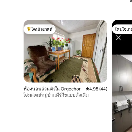
โดนใจเกสต์
โดนใจเกส
โดนใจเกสต์ที่สุด
โดนใจเกส
ห้องนอนส่วนตัวใน Orgochor
คะแนนเฉลี่ย 4.98 จาก 5, 
4.98 (44)
โฮมสเตย์หมู่บ้านคีร์กีซแบบดั้งเดิม