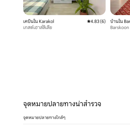
เคบินใน Karakol
คะแนนเฉลี่ย 4.83 จาก 5,
4.83 (6)
บ้านใน Ba
เกสต์เฮาส์ลิเลีย
Barskoon
гостевой
จุดหมายปลายทางน่าสำรวจ
จุดหมายปลายทางใกล้ๆ