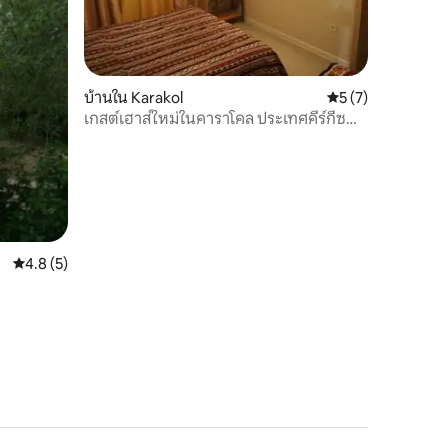
บ้านใน Karakol
คะแนนเฉลี่ย 5 จาก 5
5 (7)
เกสต์เฮาส์ใหม่ในคาราโคล ประเทศคีร์กีซ
สถาน
คะแนนเฉลี่ย 4.8 จาก 5, 5 รีวิว
4.8 (5)