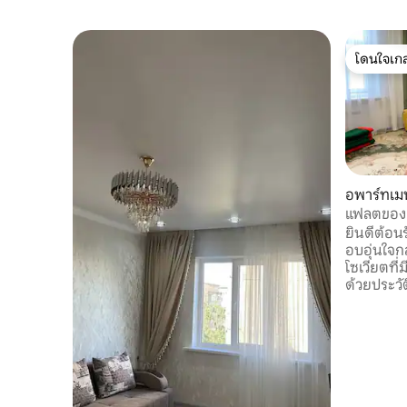
โดนใจเกส
โดนใจเกส
อพาร์ทเมน
แฟลตของศิ
ยินดีต้อนร
อบอุ่นใจก
โซเวียตที่
ด้วยประวั
ฉันเป็นค
ที่ทำด้วย
รอบตัว แฟลตมีทุกสิ่งที่คุณต้องการและ
บรรยากาศ
ผ่อน มีพื
จัตุรัสหล
ท้องถิ่นและส