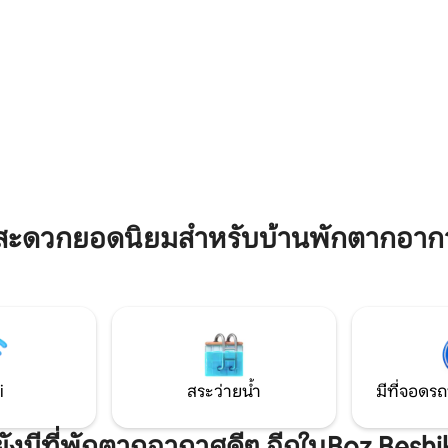
บ้านและเพลิดเพลินกับชาอุ่นๆ ที่
บุหรี่ได้ที่ระเบียง
, 4 รีวิว
สะดวกยอดนิยมสำหรับบ้านพักตากอาก
i
สระว่ายน้ำ
มีที่จอดรถ
ยังมีที่พักตากอากาศดีๆ อีกในBoz Beshi