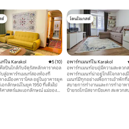
ต์
โดนใจเกสต์
ต์
โดนใจเกสต์
ท์ใน Karakol
คะแนนเฉลี่ย 5 จาก 5, 10 รีวิว
5 (10)
อพาร์ทเมนท์ใน Karakol
ลปินใกล้กับจัตุรัสหลักคาราคอล
อพาร์ทเมนท์อบอุ่มีความสะดวกส
ใจกลางเมือง
ับสู่อพาร์ทเมนท์สองห้องที่
อพาร์ทเมนท์น่าอยู่ใกล้ใจกลางเมือง อพ
ลางเมืองคาราโคล อยู่ในอาคารยุค
เมนท์มีทุกอย่างเพื่อการเข้าพักท
มีเอกลักษณ์ในยุค 1950 ที่เต็มไป
สบายการทำงานและการทำอาหาร ถัดจ
ติศาสตร์และเอกลักษณ์ แม่ของ
ป้ายรถโกบัสจากบิชเคก สะดวก
รูสอนศิลปะ และคุณจะพบงานฝีมือ
คุณมาถึงโดยรถบัส ซูเปอร์มาร์เก็ตและคาเฟ่
มือ ภาพวาด และความรู้สึกอบอุ่น
(Dastorkon) อยู่ในระยะเดินถึงได้ นี่คือ
พาร์ทเมนท์หนึ่งห้องนอนบนชั้น
ที่อบอุ่นและสงบสำหรับการพัก
ห้องครัวและห้องอาบน้ำแยกต่างหา
้นที่จอดรถ สวนสาธารณะใกล้เคียง
ยินดีตอบทุกคำถามและช่วยคุณ
ัก และเดินเพียง 10 นาทีไปยังตลาด
ต้องการทราบข้อมูลบางอย่างเกี่ย
ถานที่ท่องเที่ยวหลัก รู้สึก
สำหรับผู้ที่ต้องการบอร์ดเกมและห