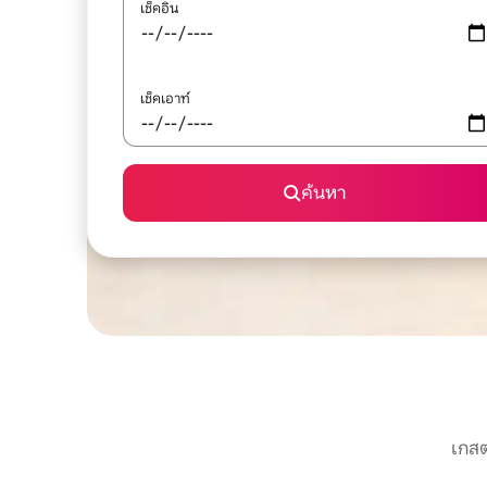
เช็คอิน
เช็คเอาท์
ค้นหา
เกสต