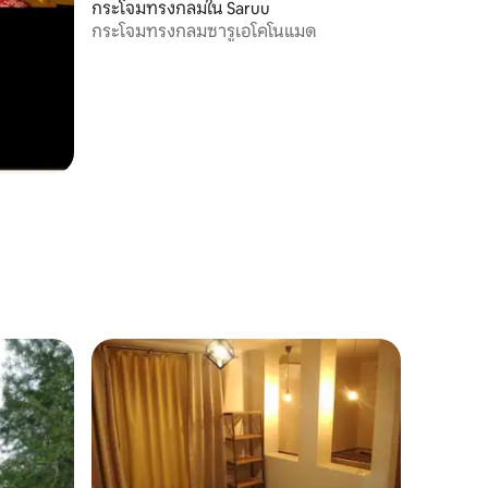
กระโจมทรงกลมใน Saruu
กระโจมทรงกลมซารูเอโคโนแมด