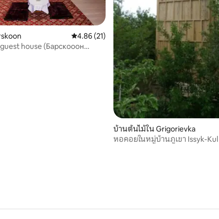
 6 รีวิว
rskoon
คะแนนเฉลี่ย 4.86 จาก 5, 21 รีวิว
4.86 (21)
 guest house (Барскооон
 дом)
บ้านต้นไม้ใน Grigorievka
หอคอยในหมู่บ้านภูเขา Issyk-Kul