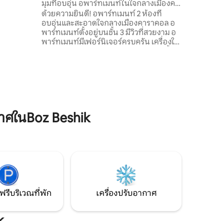
มุมที่อบอุ่น อพาร์ทเมนท์ในใจกลางเมืองคา
ราคอล
ด้วยความยินดี! อพาร์ทเมนท์ 2 ห้องที่
อบอุ่นและสะอาดใจกลางเมืองคาราคอล อ
พาร์ทเมนท์ตั้งอยู่บนชั้น 3 มีวิวที่สวยงาม อ
พาร์ทเมนท์มีเฟอร์นิเจอร์ครบครัน เครื่องใช้
ไฟฟ้าในตัว: เตา ตู้เย็น ไมโครเวฟ กาต้มน้ำ
เครื่องทำน้ำอุ่น เครื่องซักผ้า ทีวี เครื่องดูด
ฝุ่น เตารีด ไดร์เป่าผม และ Wi-Fi ทีวีดิจิตอล
มีที่จอดรถสาธารณะในสนาม เดินถึงได้: ร้าน
ค้าต่างๆ ธนาคาร ร้านขายยา ร้านกาแฟ ร้าน
เสริมสวย ซูเปอร์มาร์เก็ต สแควร์ สแควร์....
าศในBoz Beshik
ฟรีบริเวณที่พัก
เครื่องปรับอากาศ
k