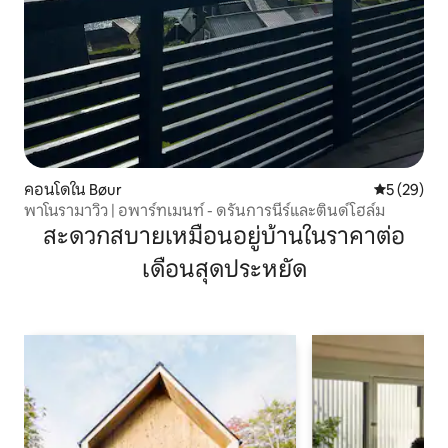
คอนโดใน Bøur
คะแนนเฉลี่ย
5 (29)
พาโนรามาวิว | อพาร์ทเมนท์ - ดรันการนีร์และตินด์โฮล์ม
สะดวกสบายเหมือนอยู่บ้านในราคาต่อ
เดือนสุดประหยัด