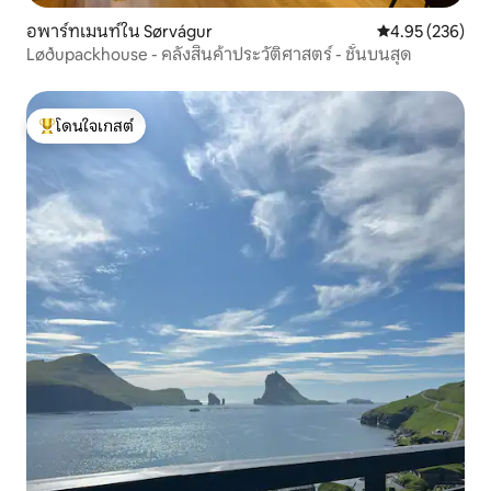
อพาร์ทเมนท์ใน Sørvágur
คะแนนเฉลี่ย 4.9
4.95 (236)
Løðupackhouse - คลังสินค้าประวัติศาสตร์ - ชั้นบนสุด
โดนใจเกสต์
โดนใจเกสต์ที่สุด