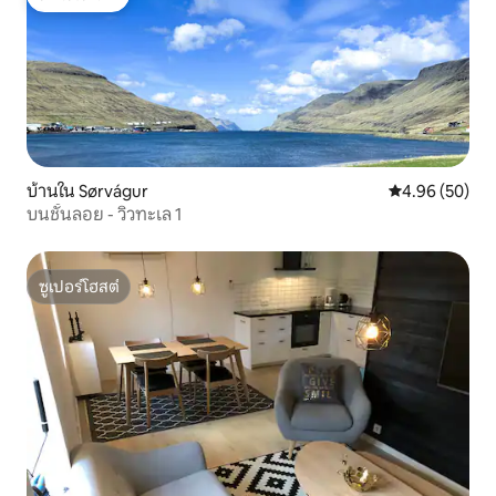
โดนใจเกสต์
บ้านใน Sørvágur
คะแนนเฉลี่ย 4.
4.96 (50)
บนชั้นลอย - วิวทะเล 1
ซูเปอร์โฮสต์
ซูเปอร์โฮสต์