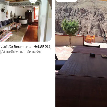
สต์
โดนใจเกสต์
45 รีวิว
่วนตัวใน Boumalne
คะแนนเฉลี่ย 4.85 จาก 5, 94 รีวิว
4.85 (94)
คู่/สามเตียงบนฮาล์ฟบอร์ด