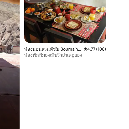
ซูเปอร์โฮสต์
ห้องนอนส่วนตัวใน Boumalne
คะแนนเฉลี่ย 4.77 จาก 5, 
4.77 (106)
Dades
ห้องพักที่มองเห็นวิวปาเตอูแซง