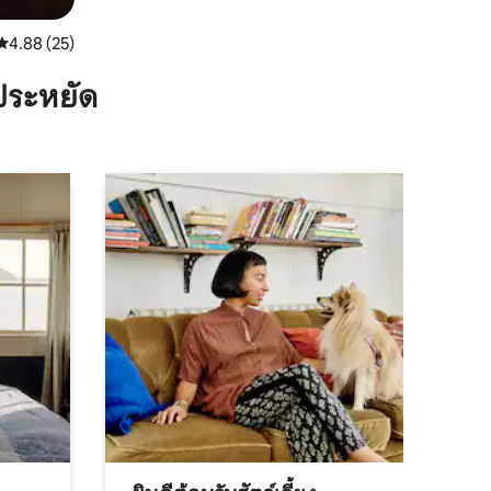
คะแนนเฉลี่ย 4.88 จาก 5, 25 รีวิว
4.88 (25)
ประหยัด