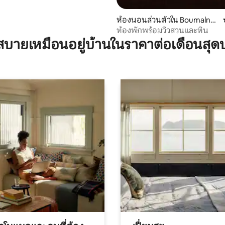
ห้องนอนส่วนตัวใน Boumalne
Dades
ห้องพักพร้อมวิวสวนและหิน
บายเหมือนอยู่บ้านในราคาต่อเดือนสุด