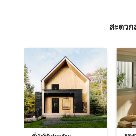
สะดวกส