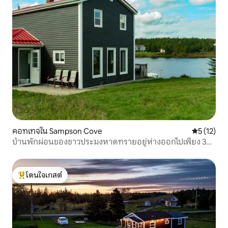
คอทเทจใน Sampson Cove
คะแนนเฉลี่ย
5 (12)
บ้านพักผ่อนของชาวประมงหาดทรายอยู่ห่างออกไปเพียง 30
ม.
โดนใจเกสต์
โดนใจเกสต์ที่สุด