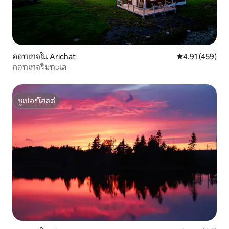
คอทเทจใน Arichat
คะแนนเฉลี่ย 4.9
4.91 (459)
คอทเทจริมทะเล
ซูเปอร์โฮสต์
ซูเปอร์โฮสต์