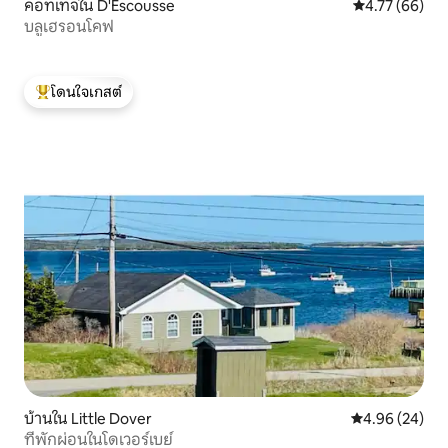
คอทเทจใน D'Escousse
คะแนนเฉลี่ย 4.
4.77 (66)
บลูเฮรอนโคฟ
โดนใจเกสต์
โดนใจเกสต์ที่สุด
บ้านใน Little Dover
คะแนนเฉลี่ย 4.
4.96 (24)
ที่พักผ่อนในโดเวอร์เบย์