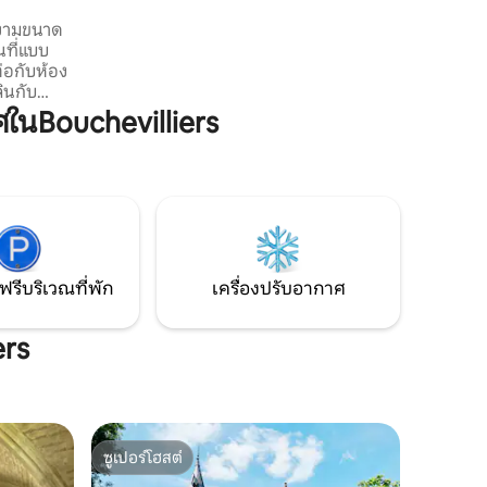
ป่าส่วนตัวของ Fontaine-Guérard และ
ยงามขนาด
Bonnemare ก็เปิดให้เจ้าของที่พักของเรา
นที่แบบ
เข้าพักได้เช่นกัน
ต่อกับห้อง
ินกับ
ลับไป
นBouchevilliers
มไปด้วย
กับระเบียง
ย็นหรือ
ไปทาง
็นคู่รัก
สงบ หาก
ฟรีบริเวณที่พัก
เครื่องปรับอากาศ
ers
ซูเปอร์โฮสต์
ซูเปอร์โฮสต์