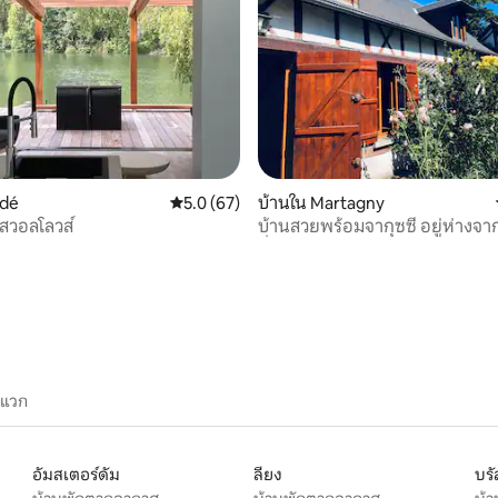
 13 รีวิว
ndé
คะแนนเฉลี่ย 5.0 จาก 5, 67 รีวิว
5.0 (67)
บ้านใน Martagny
สวอลโลวส์
บ้านสวยพร้อมจากุซซี่ อยู่ห่างจา
ชั่วโมง 10 นาที
ะแวก
อัมสเตอร์ดัม
ลียง
บรั