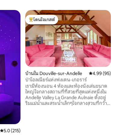
บ้านใน L
โดนใจเกสต์
โดนใจ
อูพรีเดอมี
โดนใจเกสต์ที่สุด
โดนใจเกส
ยินดีต้อน
พบกับ: - 
ครัวที่มี
Senseo เต
ห้อง มีเตี
ห้องน้ำ 1
สุขภัณฑ์ มีผ้าขน
ใช้ไฟฟ้า เครื่องซัก
บ้านใน Douville-sur-Andelle
คะแนนเฉลี่ย 4.99 จาก 5,
4.99 (95)
กลางแจ้งแล
ป่าโอลเนียร์แห่งฟงเตน-เกอราร์
ทารก: มีเ
เรามีห้องนอน 4 ห้องและห้องนั่งเล่นขนาด
เดินทางให
ใหญ่ใจกลางสถานที่ที่สวยที่สุดแห่งหนึ่งใน
Andelle Valley La Grande Aulnaie ตั้งอยู่
ริมแม่น้ำและสระน้ำเล็กๆใจกลางสวนที่กว้าง
ใหญ่และเรียบร้อยมีการตกแต่งที่หลาก
หลายและมีสีสันในทุกฤดูกาล La Grande
Aulnaie มีพรมแดนติดกับโบสถ์ Fontaine-
Guérard มีซากปรักหักพังที่น่าสนใจของโรง
คะแนนเฉลี่ย 5.0 จาก 5, 215 รีวิว
5.0 (215)
ปั่นจักรยาน Levavasseur และป่า Longboel