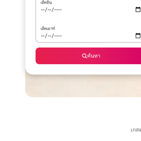
เช็คอิน
เช็คเอาท์
ค้นหา
เกสต