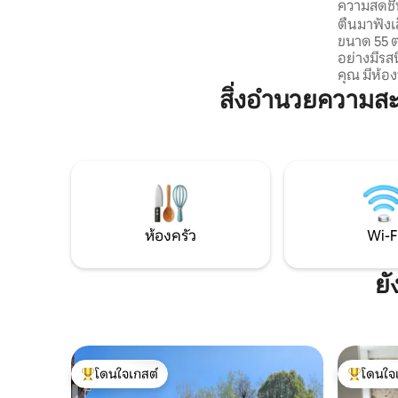
ความสดชื่
โต๊ะทำงานเฉพาะ เหมาะสำหรับเด็กๆ มี
ผ่อนท่าม
ตื่นมาฟั
เคบิน ซิปไลน์ ฟุตบอลโต๊ะ และปิงปอง สระ
ขนาด 55 ตร
ว่ายน้ำอุ่น (พฤษภาคม–กันยายน) และสปา
อย่างมีร
ตลอดทั้งปี ห่างจากปารีสเพียง 1 ชั่วโมง 10
คุณ มีห้อง
นาที
เขียวขนาด
สิ่งอำนวยความส
เพลิดเพลิ
ย่างแบบแผ
ระดับพรีเ
จะเลือกทำ
ความเร็วสู
เปิล ต้นเ
เราก็ได้ ด
ห้องครัว
Wi-F
ยั
โดนใจเกสต์
โดนใจ
โดนใจเกสต์ที่สุด
โดนใจเกสต