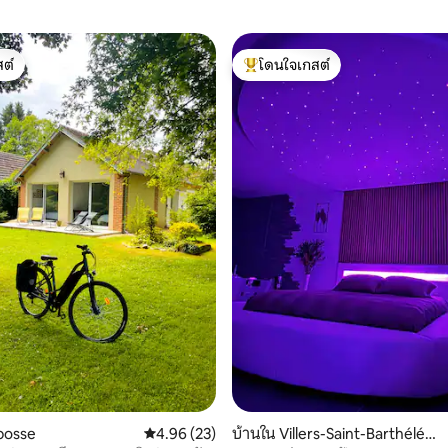
ต์
โดนใจเกสต์
ต์
โดนใจเกสต์ที่สุด
04 รีวิว
bosse
คะแนนเฉลี่ย 4.96 จาก 5, 23 รีวิว
4.96 (23)
บ้านใน Villers-Saint-Barthélém