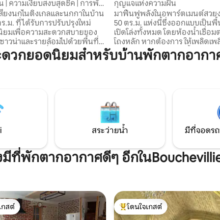
y
น | ความเงียบสงบสุดชิค | การพัก
กุญแจแห่งความฝัน
กลางธรรมชาติ
งเสียงนกไนติงเกลและนกกาในบ้าน
มาฟื้นฟูพลังในอพาร์ตเมนต์สว
.ม. ที่ได้รับการปรับปรุงใหม่
50 ตร.ม. แห่งนี้ซึ่งออกแบบเป็นพื้
สนิยมเพื่อความสะดวกสบายของ
เปิดโล่งทั้งหมด โดยห้องน้ำเชื่อม
ซาวน่าและรายล้อมไปด้วยพื้นที่สี
โถงหลัก หากต้องการ ให้เพลิดเพล
 4,000 ตร.ม. ที่สวยงาม
แชมเปญสักแก้วในอ่างน้ำวนและห
ะดวกยอดนิยมสำหรับบ้านพักตากอากาศใ
นกับช่วงเวลาสนุกสนานกับเตาปิ้ง
อย่างสบายใจภายใต้ท้องฟ้าที่เต็
่นเหล็ก เฟอร์นิเจอร์กลางแจ้ง
ดวงดาว นอกจากนี้ยังเพลิดเพลิน
มียม และโต๊ะปิงปองของเรา หรือ
เพื่อสูดลมหายใจเล็กน้อยในตอนเ
งานอย่างสงบด้วยการเชื่อมต่อ
ทานอาหารเช้าของคุณที่หันหน้า
งและโต๊ะที่มองเห็นต้นหลิว ต้นเม
ธรรมชาติ ทุกอย่างเพื่อรวมตัวกันเป
บิร์ช และต้นสนอายุหลายร้อยปีของ
หรือคนเดียวสำหรับช่วงเย็นที่เงียบ
้วยความยินดีอย่างยิ่ง
มีคำขอก็ติดต่อเราได้เสมอ
i
สระว่ายน้ำ
มีที่จอดรถ
งมีที่พักตากอากาศดีๆ อีกในBouchevilli
เกสต์
โดนใจเกสต์
์ที่สุด
โดนใจเกสต์ที่สุด