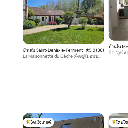
บ้านใน Mo
บ้านใน Saint-Denis-le-Ferment
คะแนนเฉลี่ย 5.0 จาก 5, 
5.0 (86)
กีต "อูซ์ เ
La Maisonnette du Cèdre ตั้งอยู่ในชนบท
ใกล้กับเมืองกิซอร์
โดนใจเกสต์
โดนใจ
โดนใจเกสต์ที่สุด
โดนใจเกสต