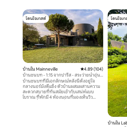
โดนใจเกสต์
โดนใจเกส
โดนใจเกสต์
โดนใจเกส
บ้านใน Mainneville
คะแนนเฉลี่ย 4.89 จาก 5, 1
4.89 (104)
บ้านชนบท - 1:15 จากปารีส - สระว่ายน้ำอุ่น
และสปา
บ้านชนบทที่มีเอกลักษณ์หลังนี้ตั้งอยู่ใจ
กลางนอร์มังดีแซ็ง ตัวบ้านผสมผสานความ
สะดวกสบายที่ทันสมัยเข้ากับเสน่ห์แบบ
โบราณ ที่พักมี 4 ห้องนอนที่มองเห็นวิว
หุบเขาที่สวยงาม ห้องนั่งเล่นกว้างขวาง
พื้นที่รับประทานอาหาร และห้องครัวแบบ
เปิดโล่ง เหมาะสำหรับการใช้เวลาร่วมกับ
ครอบครัวหรือเพื่อนฝูง เหมาะสำหรับการ
บ้านใน La
ทำงานทางไกลด้วยอินเทอร์เน็ตไฟเบอร์และ