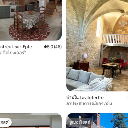
ntreuil-sur-Epte
คะแนนเฉลี่ย 5.0 จาก 5, 46 รีวิว
5.0 (46)
86 รีวิว
ปอตีต์ บงเออร์"
บ้านใน Lavilletertre
ลาประสบการณ์ของเวซ็ง
เกสต์
ซูเปอร์โฮสต์
์ที่สุด
ซูเปอร์โฮสต์