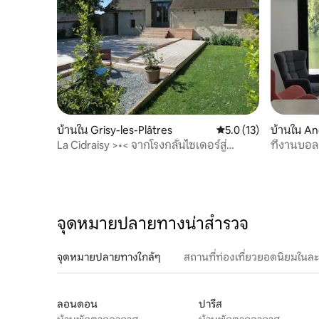
บ้านใน Grisy-les-Plâtres
คะแนนเฉลี่ย 5.0 จาก 5,
5.0 (13)
บ้านใน A
La Cidraisy >•< จากโรงกลั่นไซเดอร์สู่
ที่งานบอล
โอเอซิสแห่งความสงบ
จุดหมายปลายทางน่าสำรวจ
จุดหมายปลายทางใกล้ๆ
สถานที่ท่องเที่ยวยอดนิยมในล
ลอนดอน
ปารีส