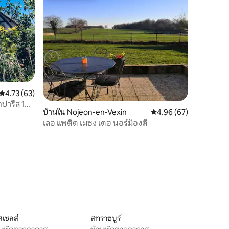
คะแนนเฉลี่ย 4.73 จาก 5, 63 รีวิว
4.73 (63)
กปารีส 1
บ้านใน Nojeon-en-Vexin
คะแนนเฉลี่ย 4.96 จาก 5,
4.96 (67)
เลอ แพติต เมซง เดอ นอร์ม็องดี
สเซลส์
สทราซบูร์