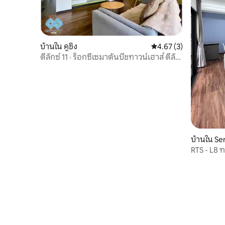
บ้านใน คูชิง
คะแนนเฉลี่ย 4.67 จาก 5,
4.67 (3)
ดีลักซ์ 11 · ร็อกซี่เซมาตันบีชทาวน์เฮาส์ ดีลัก
ซ์ 11
บ้านใน S
RTS - L8 ท