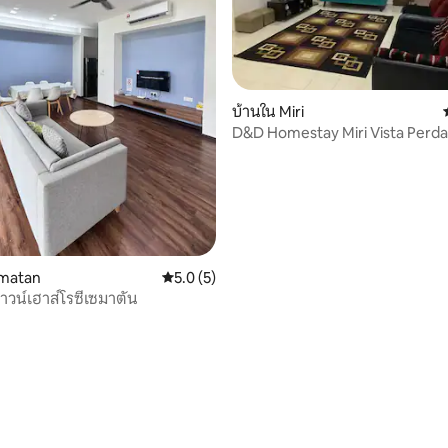
 3 รีวิว
บ้านใน Miri
D&D Homestay Miri Vista Perd
ematan
คะแนนเฉลี่ย 5.0 จาก 5, 5 รีวิว
5.0 (5)
าวน์เฮาส์โรซี่เซมาตัน