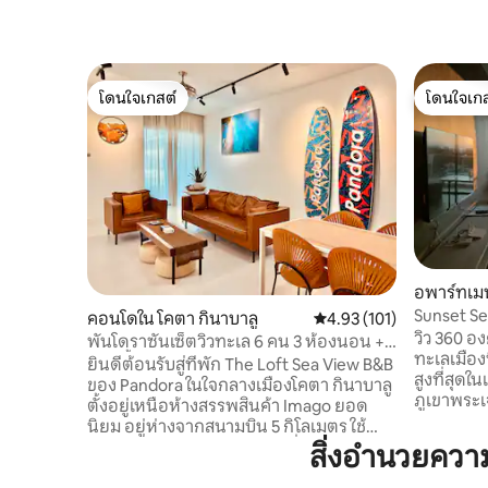
โดนใจเกสต์
โดนใจเกส
โดนใจเกสต์
โดนใจเกส
อพาร์ทเมน
Sunset Sea
คอนโดใน โคตา กินาบาลู
คะแนนเฉลี่ย 4.93 จาก 5, 1
4.93 (101)
Aru Beac
วิว 360 อ
พันโดราซันเซ็ตวิวทะเล 6 คน 3 ห้องนอน +2
ทะเลเมืองน
ห้องน้ำ อิมาโก้เดอะลอฟท์
ยินดีต้อนรับสู่ที่พัก The Loft Sea View B&B
สูงที่สุดใ
ของ Pandora ในใจกลางเมืองโคตา กินาบาลู
ภูเขาพระเ
ตั้งอยู่เหนือห้างสรรพสินค้า Imago ยอด
ท้องฟ้าเ
นิยม อยู่ห่างจากสนามบิน 5 กิโลเมตร ใช้
ท้องฟ้าในส
เวลาขับรถประมาณ 10 นาที เพื่อความ
สิ่งอำนวยควา
ชอบที่นี่
สะดวกสบาย อพาร์ทเมนท์นี้มีห้องนอน
สามารถชม