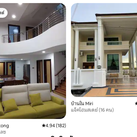
ต์
ต์
บ้านใน Miri
ค
แจ็คโฮมสเตย์ (16 คน)
 15 รีวิว
tong
คะแนนเฉลี่ย 4.94 จาก 5, 182 รีวิว
4.94 (182)
เลซ