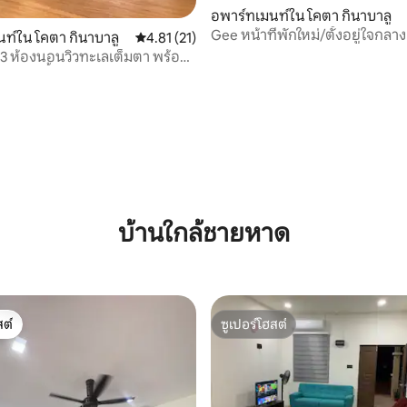
อพาร์ทเมนท์ใน โคตา กินาบาลู
Gee หน้าที่พักใหม่/ตั้งอยู่ใจกลา
ท์ใน โคตา กินาบาลู
คะแนนเฉลี่ย 4.81 จาก 5, 21 รีวิว
4.81 (21)
คินาบาลู/ใกล้ห้างสรรพสินค้าขน
ู 3 ห้องนอนวิวทะเลเต็มตา พร้อม
Imago
อินฟินิตี้
 47 รีวิว
บ้านใกล้ชายหาด
ต์
ซูเปอร์โฮสต์
ต์
ซูเปอร์โฮสต์