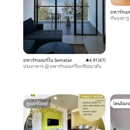
อพาร์ทเมน
ทันจุงอาร
สระว่ายน้ำ
อพาร์ทเมนท์ใน Sematan
คะแนนเฉลี่ย 4.91 จาก 5,
4.91 (47)
ประภาคาร @ อพาร์ทเมนท์ร็อกซี่เซมาตัน
ซูเปอร์โฮสต์
โดนใจเกส
ซูเปอร์โฮสต์
โดนใจเกส