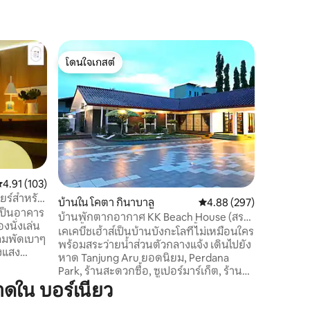
คอนโดใน 
โดนใจเกสต์
ซูเปอร์โ
JQ City C
โดนใจเกสต์
ซูเปอร์โ
เรีย ถนน
- ป่าที่งด
แห่งนี้ -
24 ชั่วโมง
ถึงเจ็ทตี้ 
ถึงร้านดิว
ถึงซูเรียซาบาห์ - เดิน 8 นาท
Gaya Stre
และวันเส
ะแนนเฉลี่ย 4.91 จาก 5, 103 รีวิว
4.91 (103)
เดิน 15 นาท
ียร์สำหรับ
บ้านใน โคตา กินาบาลู
คะแนนเฉลี่ย 4.88 จาก 5, 
4.88 (297)
นาทีถึงศ
- เดิน 30
บ้านพักตากอากาศ KK Beach House (สระ
องนั่งเล่น
ดลอยน้ำ
ว่ายน้ำส่วนตัว) พร้อมสระว่ายน้ำส่วนตัว
เคเคบีชเฮ้าส์เป็นบ้านบังกะโลที่ไม่เหมือนใคร
ีลมพัดเบาๆ
พร้อมสระว่ายน้ำส่วนตัวกลางแจ้ง เดินไปยัง
งแสง
หาด Tanjung Aru ยอดนิยม, Perdana
รงหน้าคุณ
Park, ร้านสะดวกซื้อ, ซูเปอร์มาร์เก็ต, ร้าน
็นก็สวย
อาหาร, ร้านกาแฟ, อาหารจานด่วน, ร้าน
ดใน บอร์เนียว
ัศจรรย์
นวดและ 5 ดาว Shangri-La Tanjung Aru
มเครื่อง