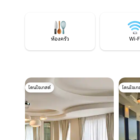
สบายสองห้อง ห้องนอนเล็กหนึ่งห้อง และ
ตลอดเวลา หนึ่งในชายหาดที่มีชื่อเสียงที่
ห้องน้ำสองห้อง เหมาะสำหรับการเดินทาง
ในซาบาห์คือ
กับครอบครัว การพบปะเพื่อน และวันหยุด
หาดตันจุงอ
พักผ่อนสุดโรแมนติก • ทำเลที่ตั้งดีเยี่ยม: ตั้ง
สวยงามขอ
อยู่ใจกลางเมือง มีลิฟต์ตรงไปยังศูนย์การค้า
ท้องฟ้าเป
Imago มีร้านอาหาร ร้านค้า และสถาน
ที่ดีที่สุ
บันเทิงครบครัน เป็นจุดเริ่มต้นที่ดีที่สุด
ห้องครัว
Wi-F
เห็นถึงกา
สำหรับการสำรวจอาหารท้องถิ่น ช้อปปิ้ง
พลบค่ำ หาดทราย✅ละเอียดและนุ่ม 🏖️
และเพลิดเพลินกับชีวิต • วิวทะเลที่น่า
หาดทรายล
หลงใหล: ห้องพักใหญ่ 2 ห้องและระเบียง
สำหรับการเด
สามารถมองเห็นสนามกอล์ฟและวิวทะเล
เมืองเพื่
ยามพระอาทิตย์ตกดินซึ่งติดอันดับ 3 ของ
หาด Tanju
โลก • สิ่งอำนวยความสะดวกครบครัน: พื้นที่
นาทีจากใ
ส่วนกลางบนชั้น 6 ของอพาร์ทเมนท์มีห้อง
สำหรับนักท
ออกกำลังกาย สระว่ายน้ำ สนาม
โดนใจเกสต์
โดนใจเกส
อาหารและ
บาสเกตบอล และสวนลอยฟ้าที่มีสนามเด็ก
โดนใจเกสต์
โดนใจเกส
ร้านอาหา
เล่นขนาดเล็ก ซึ่งสามารถใช้ได้ฟรีในช่วงเวลา
ถนนร้านขา
ที่เปิดให้บริการ • ความสะดวกสบายและ
ถิ่นเช่นข้
ความเป็นส่วนตัว: อพาร์ทเมนท์มีเครื่องปรับ
เหมาะสำหรั
อากาศ Wi-Fi ความเร็วสูง ทีวีจอแบน ตู้เย็น
การถ่ายภาพ 📸 ไม่ว่าคุณ
ห้องครัวพร้อมเตาแม่เหล็กไฟฟ้าและเครื่อง
คนออกไปเ
ครัว และอุปกรณ์ซักผ้า เพื่อให้การเข้าพัก
คุณก็จะได้ชมวิวทิ
ของคุณสะดวกสบายเหมือนอยู่บ้าน การ
ถึง!ดูรูป
ออกแบบสามห้องนอนรับประกันความเป็น