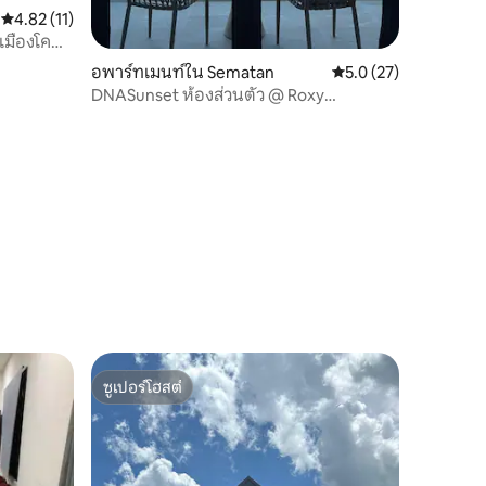
คะแนนเฉลี่ย 4.82 จาก 5, 11 รีวิว
4.82 (11)
งเมืองโคทา
าดใหญ่
อพาร์ทเมนท์ใน Sematan
คะแนนเฉลี่ย 5.0 จาก 5,
5.0 (27)
DNASunset ห้องส่วนตัว @ Roxy
Apartment Sematan
ซูเปอร์โฮสต์
ซูเปอร์โฮสต์