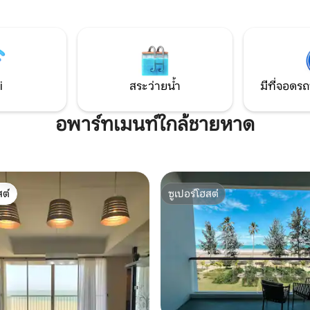
ครัวและเครื่องใช้ไฟฟ้าที่ใช้งานได้
สุด
แสดงทักษะการทำอาหารของคุณใ
หาด Tanjung Aru🏝️🌅 ✨ ทำไม
หยุดพักผ่อน เปิดประตูกระจกแล
ารูถึงมีชื่อเสียงขนาดนี้? ความ
คลายบนระเบียงรูปตัว L ที่กว้างขวา
งพระอาทิตย์ตกระดับ✅โลก 🌇
หน้าต่าง) สัมผัสจังหวะและสายล
็นที่รู้จักในฐานะพระอาทิตย์ตกดิน
มหาสมุทรที่เย็นสบายสร้างความ
ดแห่งหนึ่งของโลกท้องฟ้าแสดงให้
i
สระว่ายน้ำ
มีที่จอดรถ
อย่างมีความสุขเต็มไปด้วยบรรยาก
รไล่ระดับสีส้มชมพูและสีม่วงในยาม
สไตล์ไม้ดิบที่เรียบง่ายและสดใหม่
มาเป็นพิเศษผสมผสานกับต้นไม้สี
ะเอียดด้วยน้ำทะเลใสเหมาะ
อพาร์ทเมนท์ใกล้ชายหาด
แสงอ่อนๆและภาพวาดเป็นของต
ินว่ายน้ำและพักผ่อน ✅ ใกล้
ทำให้ผู้คนรู้สึกผ่อนคลายและมีคว
อความสะดวกในการเดินทาง 🚗
ที่ก้าวเข้ามาในบ้าน! ชั้น: ชั้น 10 โต๊ะ: 1,303sf
ng Aru ใช้เวลาขับรถเพียง 10 -15
วิวอาคาร: พระอาทิตย์ตก + วิวทะ
จกลางโคตาคินาบาลูจึงเหมาะ
(ระเบียงรูปตัว L) ประเภทเตียง: 
่องเที่ยวและคนท้องถิ่น ✅ มี
ใหญ่ (x 1 เตียงควีนไซส์, ห้องนอนท
ต์
ซูเปอร์โฮสต์
ตลาดกลางคืนมากมาย 🍢🍹 มี
ต์
ซูเปอร์โฮสต์
เตียงควีนไซส์ + x 1 เตียงเดี่ยว), 
รทะเลมากมายแผงขายของริม
สอง (x1 เตียงควีนไซส์) จำนวนผู้เข
ยของว่างให้ลิ้มลองอาหารท้อง
คน (รวมเด็ก)
าวโพดคั่วสะเต๊ะน้ำผลไม้ฯลฯ ✅
บครอบครัวคู่รักและผู้ที่ชื่นชอบ
จะออกเดท 2 -3
ที่ยวกับครอบครัวหรือช่างภาพ
วทัศน์ เราหวังว่าคุณจะมา
เพิ่มเติมได้ในแพลตฟอร์มของฉัน