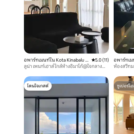
โปรดใช้เวล
ส่วนตัวของผู้เข้าพักแต่ละคน ห้องน้ำส่วนตัว
2 ห้องทำให้การเข้าพักของผู้เข้าพักหลายคน
สะดวกสบายและไร้กังวล ไม่ว่าคุณจะ
วางแผนไปดำน้ำสำรวจเกาะ หรือเพลิดเพลิน
กับช่วงเวลาสบายๆ ในใจกลางเมือง The Loft
Sea View B&B ก็เป็นตัวเลือกที่สมบูรณ์แบบ
ซึ่งคุณไม่ควรพลาด จองเลย แล้วเริ่มต้นการ
เดินทางที่น่าจดจำกับท้องทะเล!
อพาร์ทเมนท์ใน Kota Kinabalu Di
คะแนนเฉลี่ย 5.0 จาก 5,
5.0 (11)
อพาร์ทเม
strict
kpapan T
ลูน่า เพนท์เฮาส์ ใกล้ห้างอิมาโก้@ใจกลาง
ห้องสวีทมา
เมืองโคตาไคนัน
โดนใจเกสต์
ซูเปอร์โฮ
โดนใจเกสต์
ซูเปอร์โฮ