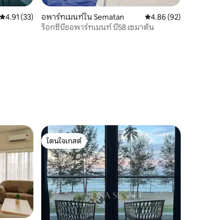
คะแนนเฉลี่ย 4.91 จาก 5, 33 รีวิว
4.91 (33)
อพาร์ทเมนท์ใน Sematan
คะแนนเฉลี่ย 4.86 จาก 5,
4.86 (92)
ร็อกซี่บีชอพาร์ทเมนท์ บี58 เซมาตัน
โดนใจเกสต์
โดนใจเกสต์