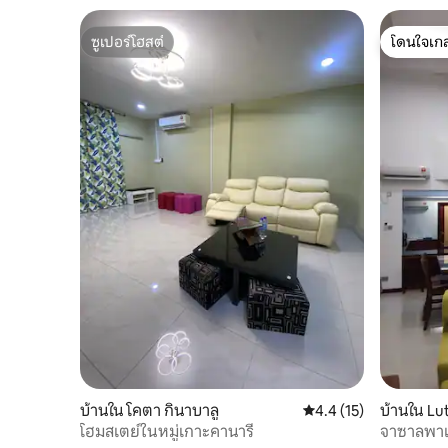
ซูเปอร์โฮสต์
โดนใจเกส
ซูเปอร์โฮสต์
โดนใจเกส
บ้านใน โคตา กินาบาลู
คะแนนเฉลี่ย 4.4 จาก 5,
4.4 (15)
บ้านใน Lu
โฮมสเตย์ในหมู่เกาะคานารี
จาซาลพา