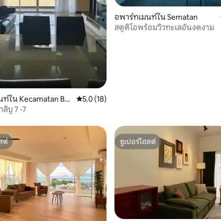
าดู
อพาร์ทเมนท์ใน Sematan
สตูดิโอพร้อมวิวทะเลอันงดงาม
 11 รีวิว
นท์ใน Kecamatan Bali
คะแนนเฉลี่ย 5.0 จาก 5, 18 รีวิว
5.0 (18)
engah
ลิบู 7 -7
สต์
ซูเปอร์โฮสต์
สต์
ซูเปอร์โฮสต์