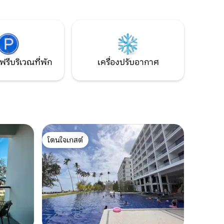
Resort & Spa ซิตี้เซ็นเตอร์ใช้เวลาขับรถ 15
จริงเพื่อ
นาที บ้านของฉันเหมาะสำหรับไม่กี่ครอบครัว
นช่วงวัน
ที่เดินทางด้วยกันเพื่อนกลุ่มใหญ่หรือการ
ะผ่อน
เดินทางกับบริษัท มีที่จอดรถมากมาย บ้าน
ง (ไม่ใช่
ของฉันตั้งอยู่ในบ้านพักตากอากาศที่มีสระ
มใน
ว่ายน้ำส่วนตัวห่างจากชายหาด 5 นาทีบน
เงียบสงบ
ถนนตันจุงของโกตากีนาบาลู . ห่างจากตัว
ฟรีบริเวณที่พัก
เครื่องปรับอากาศ
าศ! วัสดุ
เมือง 15 นาที
ที่คัดสรร
เขียวโทน
กแต่ง
ามสุขทันที
เล
ห้องนอน
ี่สอง (x 1
โดนใจเกสต์
โดนใจเกสต์
ห้องนอนที่
้าพัก: 7