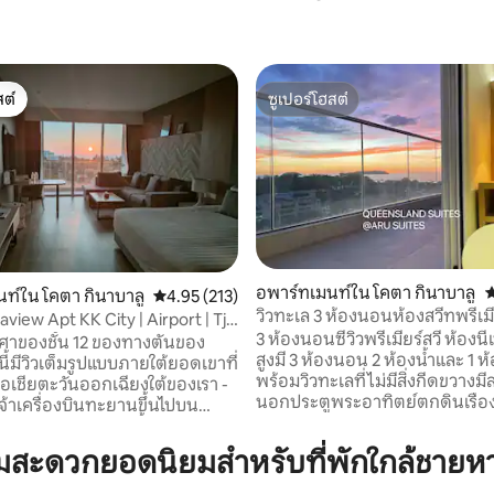
ต์
ซูเปอร์โฮสต์
ต์
ซูเปอร์โฮสต์
อพาร์ทเมนท์ใน โคตา กินาบาลู
ค
ท์ใน โคตา กินาบาลู
คะแนนเฉลี่ย 4.95 จาก 5, 213 รีวิว
4.95 (213)
วิวทะเล 3 ห้องนอนห้องสวีทพรีเม
view Apt KK City | Airport | Tj
01 รีวิว
ผู้เข้าพัก 7 คน
3 ห้องนอนซีวิวพรีเมียร์สวี ห้องนี้เป็นอาคาร
h
งศาของชั้น 12 ของทางตันของ
สูงมี 3 ห้องนอน 2 ห้องน้ำและ 1 ห้
ี้มีวิวเต็มรูปแบบภายใต้ยอดเขาที่
พร้อมวิวทะเลที่ไม่มีสิ่งกีดขวางม
นเอเชียตะวันออกเฉียงใต้ของเรา -
นอกประตูพระอาทิตย์ตกดินเรือ
จ้าเครื่องบินทะยานขึ้นไปบน
ท้องฟ้าสีครามและเมฆสีขาวอยู่ต
หมือนนกและทะยานขึ้นไปบน
และพระอาทิตย์ตกและแสงยามเย
ระว่ายน้ำ เหตุผลที่เจ้าของบ้าน
มสะดวกยอดนิยมสำหรับที่พักใกล้ชายหา
เหมือนภาพวาดสวยงามอย่างน่าอ
คือการเดิน 15 นาทีถึงชายหาดและ
การออกแบบห้องครัวแบบเปิดพร้อ
พระอาทิตย์ตกระดับโลกได้