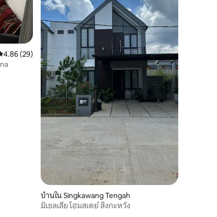
คะแนนเฉลี่ย 4.86 จาก 5, 29 รีวิว
4.86 (29)
ana
บ้านใน Singkawang Tengah
มิเชลเลีย โฮมสเตย์ สิงกะหวัง