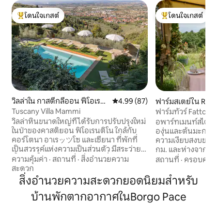
โดนใจเกสต์
โดนใจเกสต์
โดนใจเกสต์ที่สุด
โดนใจเกสต์ที่สุด
วิลล่าใน กาสตีกลีออน ฟีโอเรน
คะแนนเฉลี่ย 4.99 จาก 5, 87 รีวิว
4.99 (87)
ฟาร์มสเตย์ใน Rusce
ติโน
Tuscany Villa Mammi
ฟาร์มทัวร์ Fattoria
วิลล่าหินขนาดใหญ่ที่ได้รับการปรับปรุงใหม่
อพาร์ทเมนท์สไตล์โ
ในป่าของคาสติยอน ฟิโอเรนติโน ใกล้กับ
องุ่นและต้นมะกอก
คอร์โตนา อาเรッツโซ และเซียนา ที่พักที่
ความเงียบสงบของช
เป็นสวรรค์แห่งความเป็นส่วนตัว มีสระว่าย
กม. และห่างจากทา
น้ำ อ่างน้ำร้อนแบบพาโนรามาที่สามารถ
เพลงของลูกเดือยแ
ความคุ้มค่า
·
สถานที่
·
สิ่งอำนวยความ
สถานที่
·
ครอบครัว
มองเห็นวิวหุบเขาที่สวยงาม และโต๊ะปิงปอง
เสียงประกอบของห้อ
สะดวก
เพลิดเพลินกับยามค่ำคืนอันแสนวิเศษใต้
โรลุกโชนท่ามกลา
สิ่งอำนวยความสะดวกยอดนิยมสำหรับ
แสงดาว ด้วยเตาย่างหินแท้และเตาเป็นซ่าที่
เช้าแบบพื้นฐานของ
บ้านพักตากอากาศในBorgo Pace
ใช้ฟืน สถานที่พักผ่อนที่สมบูรณ์แบบสำหรับ
คุกกี้ ฯลฯ) หากคุณ
ผู้ที่ต้องการความผ่อนคลาย ธรรมชาติ และ
ข้นและเสิร์ฟที่โต๊ะ 
ความสะดวกสบายใจกลางทัสคานี เหมาะ
(€10 สำหรับเด็กอายุ