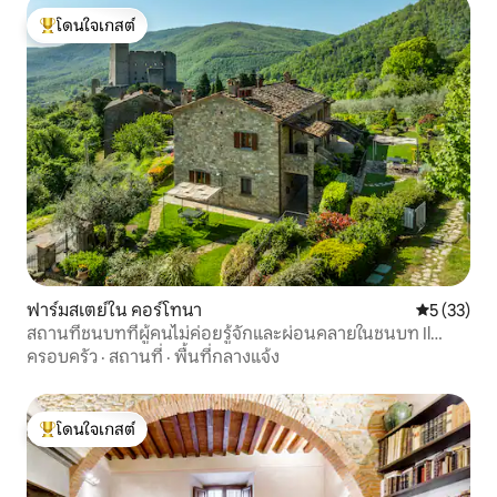
โดนใจเกสต์
โดนใจเกสต์ที่สุด
ฟาร์มสเตย์ใน คอร์โทนา
คะแนนเฉลี่ย
5 (33)
สถานที่ชนบทที่ผู้คนไม่ค่อยรู้จักและผ่อนคลายในชนบท Il
Monte...
ครอบครัว
·
สถานที่
·
พื้นที่กลางแจ้ง
โดนใจเกสต์
โดนใจเกสต์ที่สุด