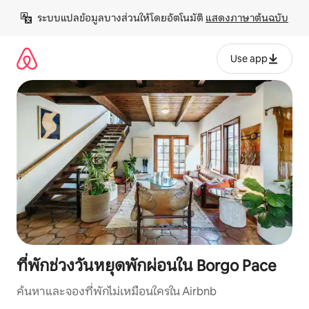
ข้าม
ระบบแปลข้อมูลบางส่วนให้โดยอัตโนมัติ 
แสดงภาษาต้นฉบับ
ไป
ยัง
เนื้อหา
Use app
ที่พักช่วงวันหยุดพักผ่อนใน Borgo Pace
ค้นหาและจองที่พักไม่เหมือนใครใน Airbnb