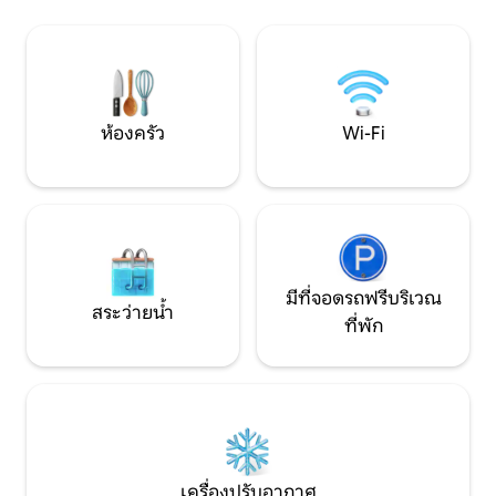
สำหรับครอบครัวหรือกลุ่มที่ใฝ่ฝันถึงวัน
เด็กอายุน้อยกว่า 5 ป
หยุดพักผ่อนที่น่าจดจำอย่างแท้จริง
บริการ
ห้องครัว
Wi-Fi
มีที่จอดรถฟรีบริเวณ
สระว่ายน้ำ
ที่พัก
เครื่องปรับอากาศ