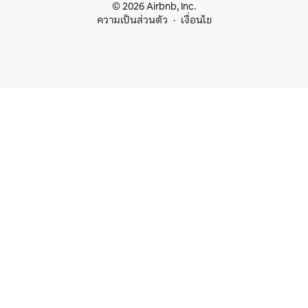
© 2026 Airbnb, Inc.
ความเป็นส่วนตัว
เงื่อนไข