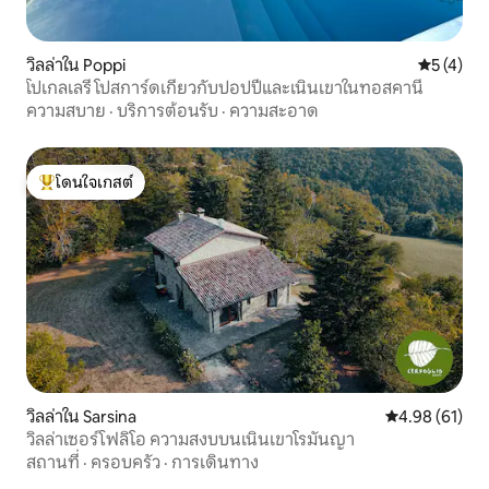
วิลล่าใน Poppi
คะแนนเฉลี่
5 (4)
โปเกลเลรี โปสการ์ดเกี่ยวกับปอปปีและเนินเขาในทอสคานี
ความสบาย
·
บริการต้อนรับ
·
ความสะอาด
โดนใจเกสต์
โดนใจเกสต์ที่สุด
วิลล่าใน Sarsina
คะแนนเฉลี่ย 4.
4.98 (61)
วิลล่าเซอร์โฟลิโอ ความสงบบนเนินเขาโรมันญา
สถานที่
·
ครอบครัว
·
การเดินทาง