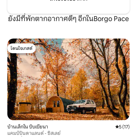
ยังมีที่พักตากอากาศดีๆ อีกในBorgo Pace
โดนใจเกสต์
โดนใจเกสต์
บ้านเล็กใน บิบเบียนา
คะแนนเฉลี่ย
5 (17)
แคมป์ปันดาแลนด์ - ซิสเลย์