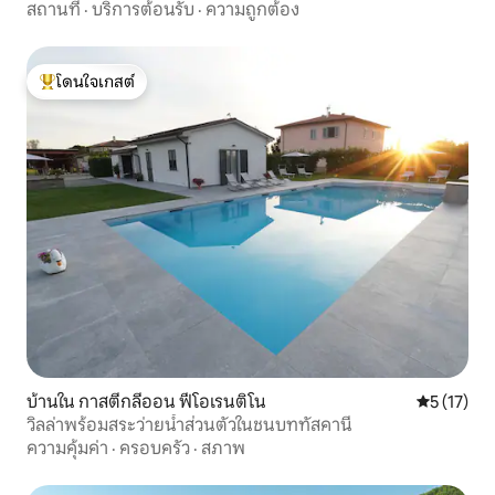
สถานที่
·
บริการต้อนรับ
·
ความถูกต้อง
โดนใจเกสต์
โดนใจเกสต์ที่สุด
บ้านใน กาสตีกลีออน ฟีโอเรนติโน
คะแนนเฉลี่ย
5 (17)
วิลล่าพร้อมสระว่ายน้ำส่วนตัวในชนบททัสคานี
ความคุ้มค่า
·
ครอบครัว
·
สภาพ