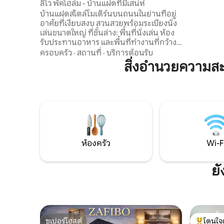
ลิโว พัคโฮล์ม - บ้านแฝดที่มีเสน่ห์
ระหว่างกา
บ้านแฝดสไตล์โมเดิร์นบนถนนในย่านที่อยู่
ใหญ่ คุณมีทุกสิ่งที่คุณต้องการสำหรับการ
อาศัยที่เงียบสงบ สวนสวยพร้อมระเบียงนั่ง
เดินทางใน
เล่นขนาดใหญ่ ที่ชั้นล่าง: พื้นที่นั่งเล่น ห้อง
ที่พักมีส
รับประทานอาหาร และพื้นที่ทำงานที่กว้าง
เหมาะสำห
ขวาง (พร้อมเตียงโซฟาแบบดึงออก) แยก
ครอบครัว
·
สถานที่
·
บริการต้อนรับ
ประตูได้ ห้องครัวพร้อมอุปกรณ์ครบครัน
สิ่งอำนวยความส
(เครื่องชงกาแฟ เครื่องล้างจาน ไมโครเวฟ...)
โถสุขภัณฑ์และฝักบัว บนชั้นบน: ห้องน้ำและ
ห้องนอน ถัดไป: เครื่องชงกาแฟ
โปรเจคเตอร์ เครื่องซักผ้า จักรยานให้เช่า
และการเข้าถึงผู้เข้าพักบน Mac Wi-Fi
ความเร็วสูง ที่จอดรถฟรีหน้าประตู การเชื่อม
ต่อที่ดีเยี่ยม รถเมล์ สถานีรถไฟ ทางหลวง
สนามบิน
ห้องครัว
Wi-F
ยั
ซูเปอร์โฮสต์
โดนใจ