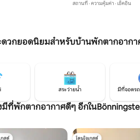
เดินเพียง 1 กม. ไปยังโรงพยาบาล
สถานที่
·
ความคุ้มค่า
·
เช็คอิน
รพักผ่อนและความรู้สึกของเมือง
Albertinen 1.7 กม. จาก ModeC
กม. (นั่งรถบัสและรถไฟ 45 นาที)
เมืองหรือการพักร้อนระยะสั้น
รถไฟหลัก ป้ายรถเมล์ "Eidelsted
ิ่งอำนวยความสะดวกครบครันและ
อยู่ห่างออกไปโดยใช้เวลาเดิน 4 นา
รับการเข้าพักระยะยาว
มาร์เก็ตใกล้เคียง: Edeka, Penny, 
ทางไปสนามบิน: 10 กม. เช็คอิน: ตั้
ะดวกยอดนิยมสำหรับบ้านพักตากอากา
น. เช็คอินก่อนเวลา/ช้ากว่ากำหน
i
สระว่ายน้ำ
มีที่จอดรถ
งมีที่พักตากอากาศดีๆ อีกในBönningst
เกสต์
โดนใจเกสต์