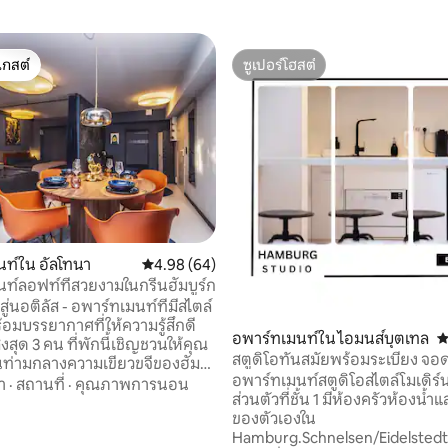
เกสต์
ซูเปอร์โฮสต์
์ที่สุด
ซูเปอร์โฮสต์
ท์ใน อัลโทนา
คะแนนเฉลี่ย 4.98 จาก 5, 64 รีวิว
4.98 (64)
ท์ลอฟท์ที่สวยงามในกรีนฮัมบูร์ก
ู่นอติลัส - อพาร์ทเมนท์ที่มีสไตล์
้อมบรรยากาศที่ให้ความรู้สึกดี
อพาร์ทเมนท์ใน ไอมนส์บุตเทล
ค
ที่พักนี้เชิญชวนให้คุณ
สตูดิโอทันสมัยพร้อมระเบียง จอ
นท่ามกลางความเขียวขจีของฮัม
ถนนฟรี
อพาร์ทเมนท์สตูดิโอสไตล์โมเดิร์
นไปยังสวนสาธารณะโฟลคส์พาร์คได้
า
·
สถานที่
·
คุณภาพการนอน
ส่วนตัวที่ชั้น 1 มีห้องครัวห้องน้ำ
่ไกลจากแม่น้ำเอลเบ ในขณะ
ของตัวเองใน
คุณยังไปใจกลางเมืองได้อย่าง
36 รีวิว
Hamburg.Schnelsen/Eidelstedt
วย เป็นการผสมผสานที่ลงตัว