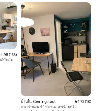
ะแนนเฉลี่ย 4.98 จาก 5, 135 รีวิว
4.98 (135)
ล้กับฮัม
บ้านใน Bönningstedt
คะแนนเฉลี่ย 4.72 จาก 5,
4.72 (18)
อพาร์ทเมนท์ 1 ห้องนอนพร้อมครัว