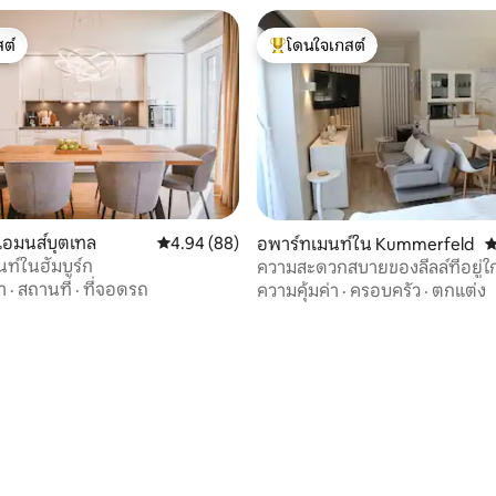
ต์
โดนใจเกสต์
ต์
โดนใจเกสต์ที่สุด
62 รีวิว
ไอมนส์บุตเทล
คะแนนเฉลี่ย 4.94 จาก 5, 88 รีวิว
4.94 (88)
อพาร์ทเมนท์ใน Kummerfeld
ค
ท์ในฮัมบูร์ก
ความสะดวกสบายของลีลล์ที่อยู่ใก
บูร์ก
า
·
สถานที่
·
ที่จอดรถ
ความคุ้มค่า
·
ครอบครัว
·
ตกแต่ง