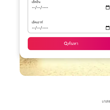
เช็คอิน
เช็คเอาท์
ค้นหา
เกสต