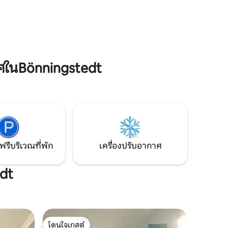
ฮัมบูร์กดังนั้นจึงใช้เวลาประมาณ 1 ชั่วโมง
entrum 10
โดยระบบขนส่งสาธารณะไปยังฮัมบูร์ก
 จากสถานี
ter Brook"
ที ซูเปอร์
Lidl. ระยะ
งแต่ 13:00
ศในBönningstedt
ดได้
ฟรีบริเวณที่พัก
เครื่องปรับอากาศ
edt
โดนใจเกสต์