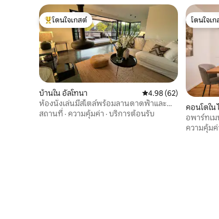
โดนใจเกสต์
โดนใจเกส
โดนใจเกสต์ที่สุด
โดนใจเกส
บ้านใน อัลโทนา
คะแนนเฉลี่ย 4.98 จาก 5, 
4.98 (62)
ห้องนั่งเล่นมีสไตล์พร้อมลานดาดฟ้าและ
คอนโดใน 
เตาผิงแบบเปิดโล่ง
สถานที่
·
ความคุ้มค่า
·
บริการต้อนรับ
อพาร์ทเมน
ความคุ้มค่