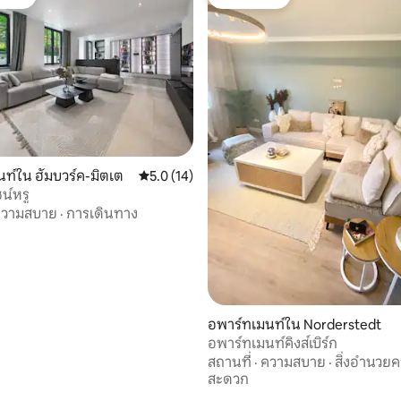
์ที่สุด
โดนใจเกสต์
 21 รีวิว
ท์ใน ฮัมบวร์ค-มิตเต
คะแนนเฉลี่ย 5.0 จาก 5, 14 รีวิว
5.0 (14)
น์หรู
ความสบาย
·
การเดินทาง
อพาร์ทเมนท์ใน Norderstedt
อพาร์ทเมนท์คิงส์เบิร์ก
สถานที่
·
ความสบาย
·
สิ่งอำนวย
สะดวก