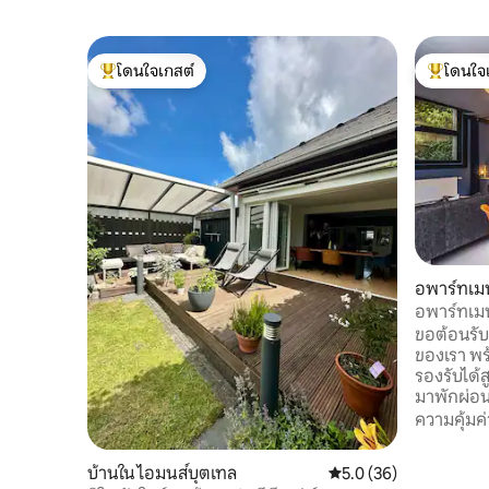
โดนใจเกสต์
โดนใจ
โดนใจเกสต์ที่สุด
โดนใจเกสต
อพาร์ทเมน
อพาร์ทเมน
ขอต้อนรับส
ของเรา พร
รองรับได้สูงสุด 3 คน 
มาพักผ่อ
บูร์ก เดิ
ความคุ้มค่
และอยู่ไม
เดียวกัน 
บ้านใน ไอมนส์บุตเทล
คะแนนเฉลี่ย 5.0 จาก 5, 
5.0 (36)
รวดเร็วด้