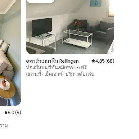
โดนใจเกสต์
อพาร์ทเมนท์ใน Rellingen
คะแนนเฉลี่ย 4.85 จาก 5,
4.85 (68)
ห้องชั้นบนที่ทันสมัย*Wi-Fi ฟรี
สถานที่
·
เช็คเอาท์
·
บริการต้อนรับ
คะแนนเฉลี่ย 5.0 จาก 5, 9 รีวิว
5.0 (9)
ความ