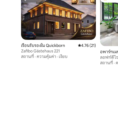
ซูเปอร์โฮสต์
โดนใจเกสต
เรือนรับรองใน Quickborn
คะแนนเฉลี่ย 4.76 จาก 5,
4.76 (21)
Zafibo Gästehaus 221
อพาร์ทเมน
สถานที่
·
ความคุ้มค่า
·
เงียบ
ลอฟท์ดีไซ
สถานที่
·