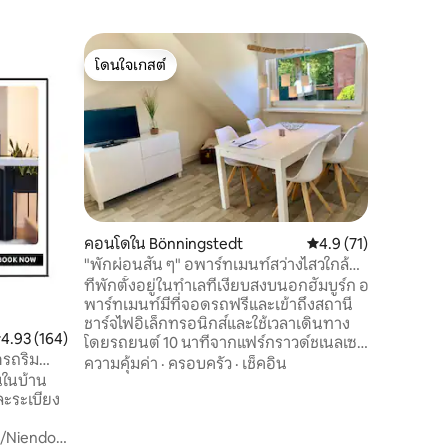
อพาร์ทเม
โดนใจเกสต์
ซูเปอร์โ
ด
อาร์บีอพ
โดนใจเกสต์
ซูเปอร์โ
ผู้เข้าพัก
พาร์ทเมนท์ฮัมบูร์ก 
และรู้สึกดี! ทุกอย่างพร้อมให้บริกา
สำหรับการ
(Wi-Fi) ห
ความคุ้มค
ซักผ้า - 
และอื่นๆอีกมากมาย 
คลายคุณ
คอนโดใน Bönningstedt
คะแนนเฉลี่ย 4.9 จาก 5,
4.9 (71)
เช้าจาก 
"พักผ่อนสั้น ๆ" อพาร์ทเมนท์สว่างไสวใกล้
ชาที่ไม่มีคาเฟอีน หวังว่
กับเมืองฮัมบูร์ก
ที่พักตั้งอยู่ในทำเลที่เงียบสงบนอกฮัมบูร์ก อ
Dajana &
พาร์ทเมนท์มีที่จอดรถฟรีและเข้าถึงสถานี
ชาร์จไฟอิเล็กทรอนิกส์และใช้เวลาเดินทาง
ะแนนเฉลี่ย 4.93 จาก 5, 164 รีวิว
4.93 (164)
โดยรถยนต์ 10 นาทีจากแฟร์กราวด์ชเนลเซน
ดรถริม
ห่างจากสนามบินฮัมบูร์ก 15 นาทีโดย
ความคุ้มค่า
·
ครอบครัว
·
เช็คอิน
นในบ้าน
รถยนต์ห่างจากใจกลางเมืองฮัมบูร์ก 30
และระเบียง
นาทีโดยรถยนต์ ที่พักนี้อยู่ห่างจากสถานี
รถไฟ Bönningstedt โดยใช้เวลาเดิน 7 นาที
/Niendorf
ขณะนี้มีการจราจรทดแทนทางรถไฟไปยัง