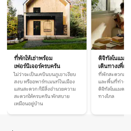
ที่พักให้เช่าพร้อม
ดิจิทัลโนแมด
เฟอร์นิเจอร์ครบครัน
เดินทางเพื่อ
ไม่ว่าจะเป็นเคบินบนภูเขาเงียบ
ที่พักสะดวกสบา
สงบ หรืออพาร์ทเมนท์ในเมือง
และพื้นที่ทำงา
แสนสะดวก ก็มีสิ่งอำนวยความ
ดิจิทัลโนแมดแ
สะดวกให้ครบครัน พักสบาย
ทางไกล
เหมือนอยู่บ้าน