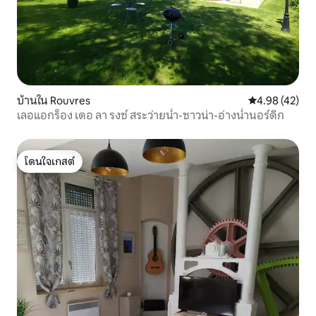
บ้านใน Rouvres
คะแนนเฉลี่ย 4.
4.98 (42)
เลอแอกร็อง เดอ ลา รงซ์ สระว่ายน้ำ-ซาวน่า-อ่างน้ำนอร์ดิก
โดนใจเกสต์
โดนใจเกสต์