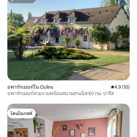
ซูเปอร์โฮสต์
อพาร์ทเมนท์ใน Oulins
คะแนนเฉลี่ย 4
4.9 (10)
อพาร์ทเมนท์สวยงามพร้อมสนามเทนนิส 60 กม. ปารีส
โดนใจเกสต์
โดนใจเกสต์