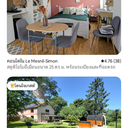
คอนโดใน Le Mesnil-Simon
คะแนนเฉลี่ย 4.
4.76 (38)
สตูดิโอโบฮีเมียนขนาด 25 ตร.ม. พร้อมระเบียงและที่จอดรถ
โดนใจเกสต์
โดนใจเกสต์ที่สุด