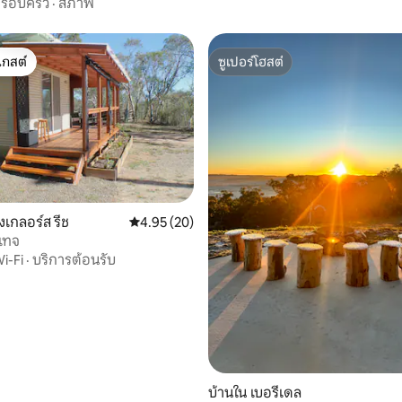
รอบครัว
·
สภาพ
เกสต์
ซูเปอร์โฮสต์
์ที่สุด
ซูเปอร์โฮสต์
90 รีวิว
งเกลอร์ส รีช
คะแนนเฉลี่ย 4.95 จาก 5, 20 รีวิว
4.95 (20)
เทจ
i-Fi
·
บริการต้อนรับ
บ้านใน เบอรีเดล