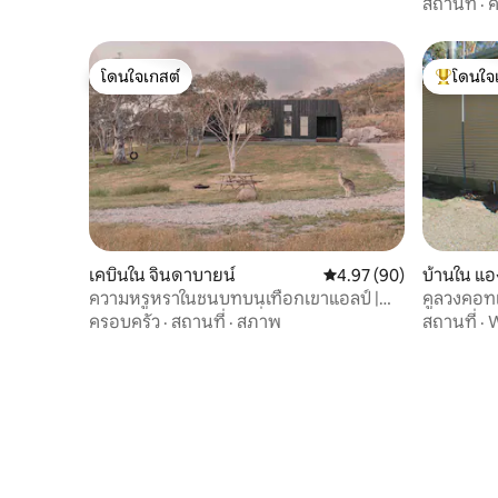
สถานที่
·
ค
โดนใจเกสต์
โดนใจ
โดนใจเกสต์
โดนใจเกสต
เคบินใน จินดาบายน์
คะแนนเฉลี่ย 4.97 จาก 5, 
4.97 (90)
บ้านใน แอ
ความหรูหราในชนบทบนเทือกเขาแอลป์ |
คูลวงคอท
เคบินสำหรับครอบครัวที่คุณกำหนดได้เอง
ครอบครัว
·
สถานที่
·
สภาพ
สถานที่
·
W