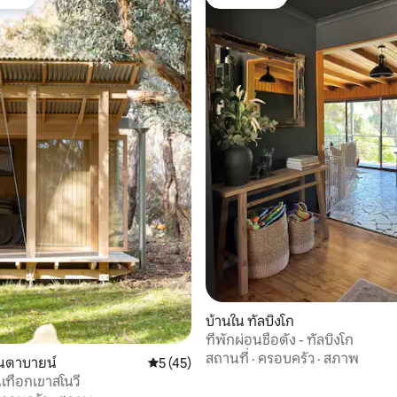
์ที่สุด
โดนใจเกสต์
, 9 รีวิว
บ้านใน ทัลบิงโก
ที่พักผ่อนชื่อดัง - ทัลบิงโก
สถานที่
·
ครอบครัว
·
สภาพ
ินดาบายน์
คะแนนเฉลี่ย 5 จาก 5, 45 รีวิว
5 (45)
นเทือกเขาสโนวี