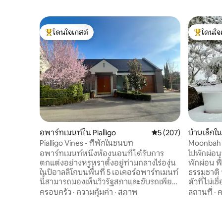
โดนใจเกสต์
โดนใจ
โดนใจเกสต์ที่สุด
โดนใจเกสต
อพาร์ทเมนท์ใน Pialligo
คะแนนเฉลี่ย 5 จาก 5, 2
5 (207)
บ้านเล็กใน
Pialligo Vines - ที่พักในชนบท
Moonbah 
หรูและโร
อพาร์ทเมนท์หนึ่งห้องนอนที่ได้รับการ
ไปพักผ่อน
ตกแต่งอย่างหรูหราตั้งอยู่ท่ามกลางไร่องุ่น
พักผ่อน ฟ
ในปิอาลลิโกบนพื้นที่ 5 เอเคอร์อพาร์ทเมนท์
ธรรมชาติ วอมแบตต์เป็นบ้านหลังเล็กๆ ส่วน
นี้สามารถมองเห็นวิวรัฐสภาและขับรถเพียง
ตัวที่ไม่เ
8 นาทีไปยังเมืองแคนเบอร์ราและขับรถ 3
มูนบาห์ ห่า
ครอบครัว
·
ความคุ้มค่า
·
สภาพ
สถานที่
·
ค
นาทีไปยังสนามบิน เดินเพียงไม่กี่นาทีก็ถึง
แห่งนี้ตั้ง
Rodneys Nursery Cafe, Beltana Farm,
ออกแบบมา
Tulips Cafe หรือ Vibe Hotel ที่ให้บริการ
ธรรมชาติที