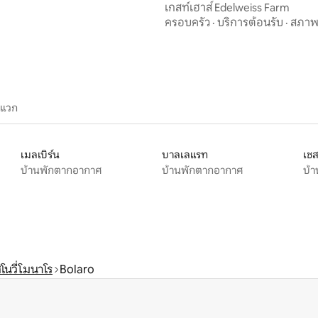
เกสท์เฮาส์ Edelweiss Farm
ครอบครัว
·
บริการต้อนรับ
·
สภา
ะแวก
เมลเบิร์น
บาลเลแรท
เชส
บ้านพักตากอากาศ
บ้านพักตากอากาศ
บ้
นวี่โมนาโร
Bolaro