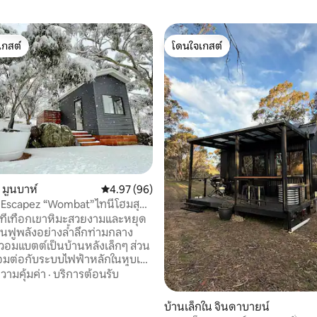
เกสต์
โดนใจเกสต์
์ที่สุด
โดนใจเกสต์
07 รีวิว
 มูนบาห์
คะแนนเฉลี่ย 4.97 จาก 5, 96 รีวิว
4.97 (96)
Escapez “Wombat” ไทนีโฮมสุด
แมนติก
ที่เทือกเขาหิมะสวยงามและหยุด
ื้นฟูพลังอย่างล้ำลึกท่ามกลาง
ชื่อมต่อกับระบบไฟฟ้าหลักในหุบเขา
งจากจินดาบายน์ 15 นาที ที่พัก
วามคุ้มค่า
·
บริการต้อนรับ
อยู่เหนือแม่น้ำ และได้รับการ
เพื่อการเข้าพักท่ามกลาง
บ้านเล็กใน จินดาบายน์
่เงียบสงบ ใช้เวลายามเช้าอย่างช้า