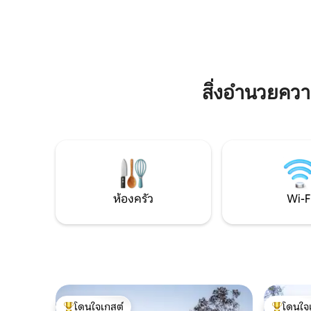
ผลิตผลท้องถิ่นแสนอร่อยและอาหารระดับ
ๆ สานสัมพ
ห้าดาว รสชาติของประเทศในเมือง ตกแต่ง
เต็มที่ จัดเตรียมอย่างพิถีพิถันสำหรับคู่รัก
อย่างสวยงามทั่วทั้งเตาผิงแก๊สสมาร์ททีวี
และนักเดิ
Wi-Fi และห้องครัวที่ได้รับการตกแต่งอย่าง
ส่วนตัว ด
ครบครันรวมถึงเตาอบ Miele เครื่องชงกาแฟ
และความร
ไมโครเวฟกาต้มน้ำเครื่องปิ้งขนมปังและตู้
วุ่นวายที่ลึกซึ้งยิ่งขึ้
สิ่งอำนวยคว
เย็นขนาดใหญ่เต็มรูปแบบ ผู้เข้าพักจะได้รับ
ที่ยังคงมี
การต้อนรับด้วยชีสบิสกิตไวน์แดงขาวและ
อ่างอาบน้
เป็นประกายขนมปังนมบิสกิตหวานซีเรียลไข่
ที่วางใหม่จากไก่ช่วงฟรีของเรา – แม็กกี้เบียร์
และโอปราห์และชาที่คุณต้องการ ห้องน้ำ
สองทางมีแชมพูครีมนวดผมครีมอาบน้ำ
โลชั่นอาบน้ำและสบู่ สำหรับผู้ที่อาจลืม
สิ่งของจำเป็นบางอย่างมีน้ำยาบ้วนปาก
แปรงสีฟันหมวกอาบน้ำชุดเดินทาง (พร้อม
ห้องครัว
Wi-F
อุปกรณ์เย็บผ้า) และแม้แต่ชุดโกนหนวด
โดนใจเกสต์
โดนใจ