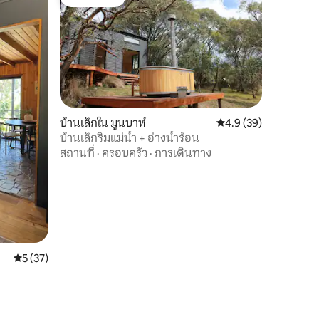
โดนใจเกสต์
บ้านเล็กใน มูนบาห์
คะแนนเฉลี่ย 4.9 จาก 5,
4.9 (39)
บ้านเล็กริมแม่น้ำ + อ่างน้ำร้อน
สถานที่
·
ครอบครัว
·
การเดินทาง
คะแนนเฉลี่ย 5 จาก 5, 37 รีวิว
5 (37)