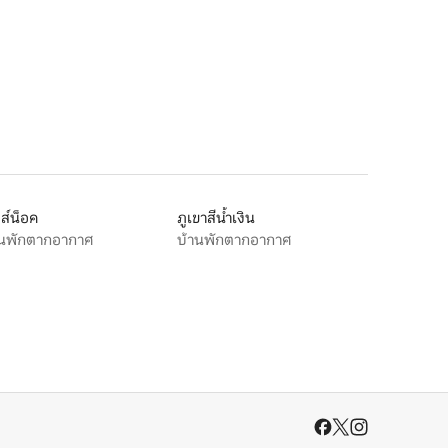
พ
ส์น็อค
ภูเขาสีน้ำเงิน
านพักตากอากาศ
บ้านพักตากอากาศ