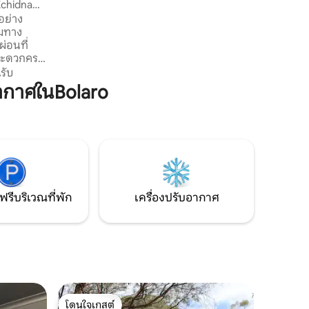
Echidna
ที่หน้าประตูของคุณมีสกีรีสอร์ททางลาดเรือ
อย่าง
ทางเดินป่าและสัตว์ป่ามากมาย การชม
อมทาง
พระอาทิตย์ตกจากระเบียงเป็น
่อนที่
ประสบการณ์ที่ไม่ควรพลาด ฐานที่เหมาะ
สะดวกครบ
สำหรับครอบครัวและเพื่อนๆที่เพลิดเพลิน
ะเบียง ไป
รับ
กับภูมิภาค Snowy Mountains
ิดโล่ง
ากาศในBolaro
างน้ำร้อน
นคลายใต้
าย และได้
ยให้คุณ
 และที่
ี้ยงเข้า
จึงสามารถ
ลินกับ
ฟรีบริเวณที่พัก
เครื่องปรับอากาศ
โดนใจเกสต์