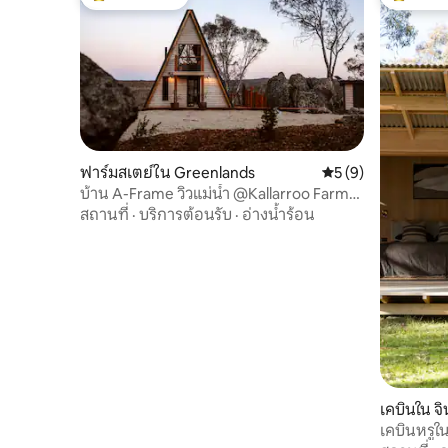
โดนใจเกสต์ที่สุด
โดนใจเกสต
ฟาร์มสเตย์ใน Greenlands
คะแนนเฉลี่ย 5 จาก 5
5 (9)
บ้าน A-Frame วิวแม่น้ำ @Kallarroo Farm-
Snowy Mountains
สถานที่
·
บริการต้อนรับ
·
อ่างน้ำร้อน
เคบินใน จ
เคบินหรูใ