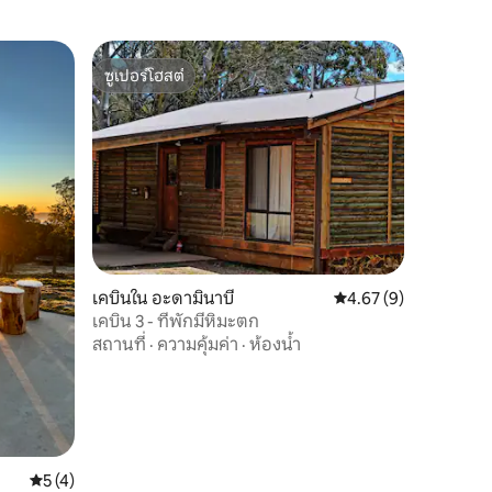
ซูเปอร์โฮสต์
ซูเปอร์โฮสต์
เคบินใน อะดามินาบี
คะแนนเฉลี่ย 4.67 จาก 5
4.67 (9)
เคบิน 3 - ที่พักมีหิมะตก
สถานที่
·
ความคุ้มค่า
·
ห้องน้ำ
คะแนนเฉลี่ย 5 จาก 5, 4 รีวิว
5 (4)