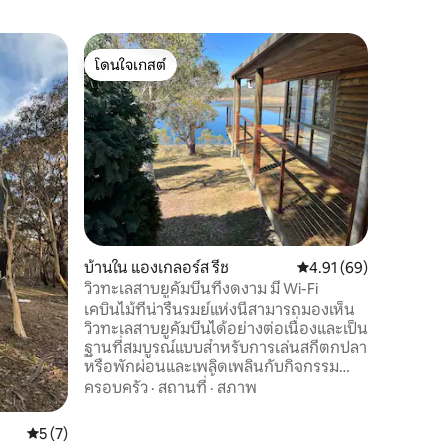
เคบินใน 
โดนใจเกสต์
โดนใจ
เดอะนุก @
โดนใจเกสต์
โดนใจเกส
***วันที
พร้อมเร็วๆ นี้*** ยินดีต้อนรับ
พักอัลไพน์
ป่า ผ่อนค
จากสแกนด
ครอบครัว
ความเรียบ
แวดล้อม เพลิดเพลินกับวิวภูเขาอันกว้าง
ใหญ่ สภาพ
เคยเดินเตร่อยู่ท
บ้านใน แองเกลอร์ส รีช
คะแนนเฉลี่ย 4.91 จาก 5,
4.91 (69)
ส่วนตัวข
บายน์เพี
วิวทะเลสาบยูคัมบีนที่งดงาม มี Wi-Fi
เพอริเชอร์ 35 นาที พ
เคบินไม้ที่น่ารื่นรมย์แห่งนี้สามารถมองเห็น
ล้อมรอบ
วิวทะเลสาบยูคัมบีนได้อย่างต่อเนื่องและเป็น
ฐานที่สมบูรณ์แบบสำหรับการเล่นสกีตกปลา
หรือพักผ่อนและเพลิดเพลินกับกิจกรรม
กลางแจ้ง บ้านหลังนี้รองรับการทำความ
ครอบครัว
·
สถานที่
·
สภาพ
สะอาดได้ 8 คน, Wi-Fi เร็ว, ฟืน, ผ้าปูที่นอน,
ผ้าขนหนู, สิ่งอำนวยความสะดวกสำหรับ
คะแนนเฉลี่ย 5 จาก 5, 7 รีวิว
5 (7)
เด็ก, บาร์บีคิว, เครื่องชงกาแฟและสมาร์ททีวี