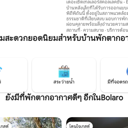
เดอะเซ็ตเทลเลอร์สคอลเลคชั่น - 
ันธ์กับตัวเอง และพักผ่อนอย่าง
Tiny Home
บ้านหลังเล็กที่ได้รับการออกแบบ
พิถีพิถันนี้ ตั้งอยู่ในสภาพแวดล้
นทางคนเดียวที่ต้องการความเป็น
ธรรมชาติที่เงียบสงบ มอบการพักผ
วงดาว ความเงียบสงบกลางแจ้ง
ผ่อนคลายพร้อมสิ่งอำนวยความ
ู้สึกถึงการหลบหนีจากความ
ครัน ตั้งแต่เช้าตรู่ที่แสนสบายบนร
สถานที่
·
ความสบาย
·
บริการต้อน
น ท้องฟ้ามืดมิด ยามเช้า
จนถึงช่วงเย็นที่อบอุ่นใต้ท้องฟ้าเป
ามสะดวกยอดนิยมสำหรับบ้านพักตากอ
หมอกควัน พิธีกรรมที่ช้าๆ
พร้อมความหรูหราเพิ่มเติมของอ่
ำกลางแจ้งสุดหรู
กลางแจ้งที่เหมาะสำหรับการผ่อ
แสงดาว ภายในบ้านอบอุ่น เรียบง่
รับการออกแบบอย่างตั้งใจเพื่อช่ว
ผ่อนคลายและพักผ่อนอย่างเต็มที่
สำคัญที่สุดคือ อนุญาตให้นำสัตว์เล
พักได้ ดังนั้นเพื่อนขนฟูของคุณ
ร่วมสำรวจ ผ่อนคลาย และเพลิดเพ
i
สระว่ายน้ำ
มีที่จอดรถ
การพักผ่อนไปกับคุณได้
ยังมีที่พักตากอากาศดีๆ อีกในBolaro
เกสต์
โดนใจเกสต์