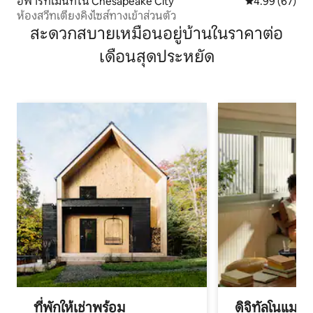
อพาร์ทเมนท์ใน Chesapeake City
คะแนนเฉลี่ย 4.
4.99 (67)
ห้องสวีทเตียงคิงไซส์ทางเข้าส่วนตัว
สะดวกสบายเหมือนอยู่บ้านในราคาต่อ
เดือนสุดประหยัด
ที่พักให้เช่าพร้อม
ดิจิทัลโนแมด