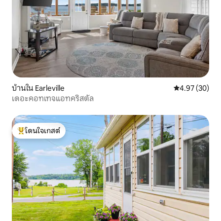
บ้านใน Earleville
คะแนนเฉลี่ย 4.
4.97 (30)
เดอะคอทเทจแอทคริสตัล
โดนใจเกสต์
โดนใจเกสต์ที่สุด