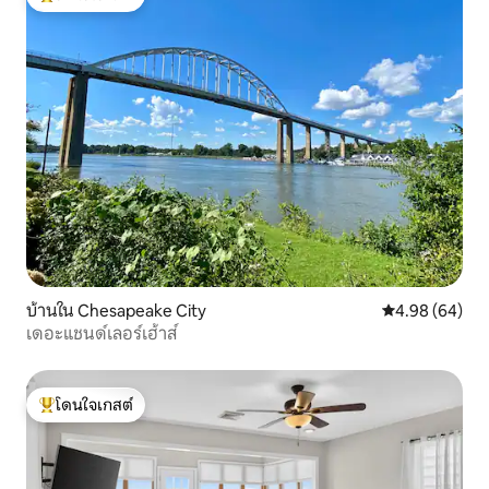
โดนใจเกสต์ที่สุด
บ้านใน Chesapeake City
คะแนนเฉลี่ย 4.9
4.98 (64)
เดอะแชนด์เลอร์เฮ้าส์
โดนใจเกสต์
โดนใจเกสต์ที่สุด