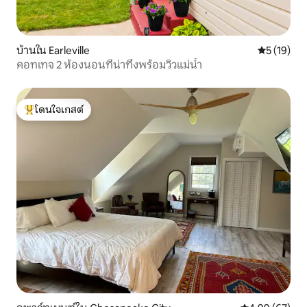
บ้านใน Earleville
คะแนนเฉลี่ย
5 (19)
คอทเทจ 2 ห้องนอนที่น่าทึ่งพร้อมวิวแม่น้ำ
โดนใจเกสต์
โดนใจเกสต์ที่สุด