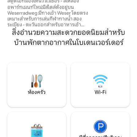
สตูดิโอที่มองเห็นวิวเวเซอร์ - สีเหลือง
เป่าผม ห้องพักอยู
อพาร์ทเมนท์ใหม่มีสไตล์ตั้งอยู่บน
และใจกลางเมืองปร
Weserradweg มีทางเข้า Weser โดยตรง
จากใจกลางเมือง
เหมาะสำหรับการเล่นกีฬาทางน้ำ สอง
ระเบียง - ตะวันออกสำหรับอาหารเช้า
ท่ามกลางแสงแดดทิศตะวันตกพร้อมวิว
สิ่งอำนวยความสะดวกยอดนิยมสำหรับ
ของเวเซอร์และการเดินเล่นที่ออกแบบใหม่
บ้านพักตากอากาศในโบเดนเวอร์เดอร์
ของเวเซอร์ อพาร์ทเมนท์ที่เหมือนกันอีก
แห่งตั้งอยู่ในบ้านหลังเดียวกัน เดินไป
ใจกลางเมือง Münchhausenmuseum การ
วิ่งในช่วงฤดูร้อนการช็อปปิ้งและการทำ
อาหารอยู่ห่างออกไปเพียงไม่กี่นาที ใกล้เส้น
ทางเดินป่าและปั่นจักรยานเสือภูเขาที่
สวยงาม
ห้องครัว
Wi-Fi