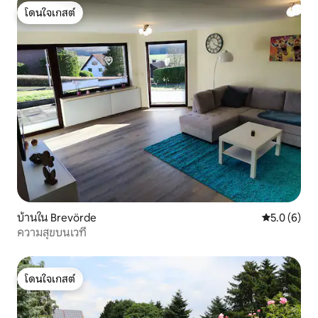
โดนใจเกสต์
โดนใจเกสต์
บ้านใน Brevörde
คะแนนเฉลี่ย 
5.0 (6)
ความสุขบนเวที
โดนใจเกสต์
โดนใจเกสต์