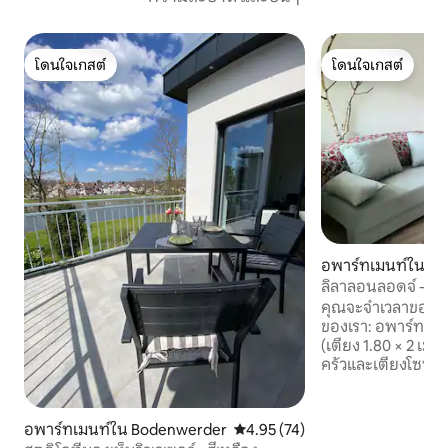
โดนใจเกสต์
โดนใจเกสต์
โดนใจเกสต์
โดนใจเกสต์
อพาร์ทเมนท์ใน Ho
ลิลาลอนลอดจ์ - อพ
คุณจะจำเวลาของคุ
ของเรา: อพาร์ทเมน
(เตียง 1.80 × 2 เมต
ครัวและเตียงโซฟาท
1.60 เมตร) ห้องน้
ต่างหากผ่านระเบียงส
Fi ได้ ห้องน้ำมีฝัก
อพาร์ทเมนท์ใน Bodenwerder
คะแนนเฉลี่ย 4.95 จาก 5, 74 รีวิว
4.95 (74)
ผ้าเช็ดตัว แน่นอนว่