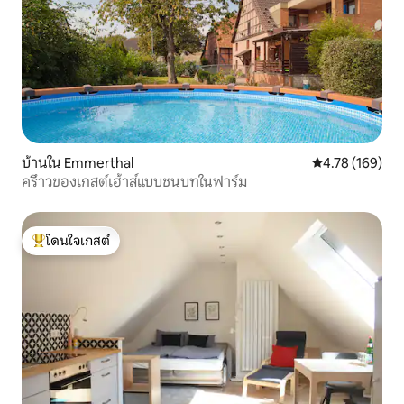
บ้านใน Emmerthal
คะแนนเฉลี่ย 4.7
4.78 (169)
ครึ่าวของเกสต์เฮ้าส์แบบชนบทในฟาร์ม
โดนใจเกสต์
โดนใจเกสต์ที่สุด