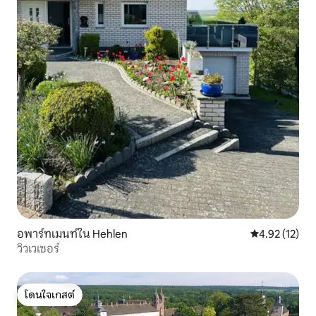
อพาร์ทเมนท์ใน Hehlen
คะแนนเฉลี่ย 4.
4.92 (12)
วิวเวเซอร์
โดนใจเกสต์
โดนใจเกสต์