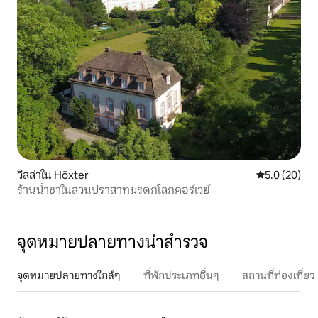
วิลล่าใน Höxter
คะแนนเฉลี่ย 5
5.0 (20)
ร้านน้ำชาในสวนปราสาทมรดกโลกคอร์เวย์
จุดหมายปลายทางน่าสำรวจ
จุดหมายปลายทางใกล้ๆ
ที่พักประเภทอื่นๆ
สถานที่ท่องเที่