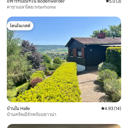
อพาร์ทเมนท์ใน Bodenwerder
คะแนนเฉลี่ย 
5.0 (3)
คาซาเอลาโดย Interhome
โดนใจเกสต์
โดนใจเกสต์
บ้านใน Halle
คะแนนเฉลี่ย 4.
4.93 (14)
บ้านครัคเบิร์กพร้อมซาวน่า