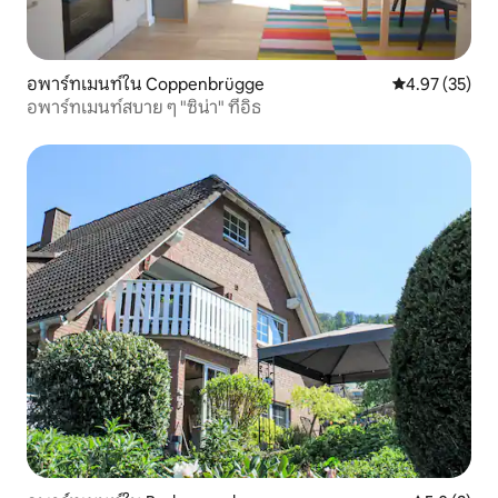
อพาร์ทเมนท์ใน Coppenbrügge
คะแนนเฉลี่ย 4.
4.97 (35)
อพาร์ทเมนท์สบาย ๆ "ซิน่า" ที่อิธ