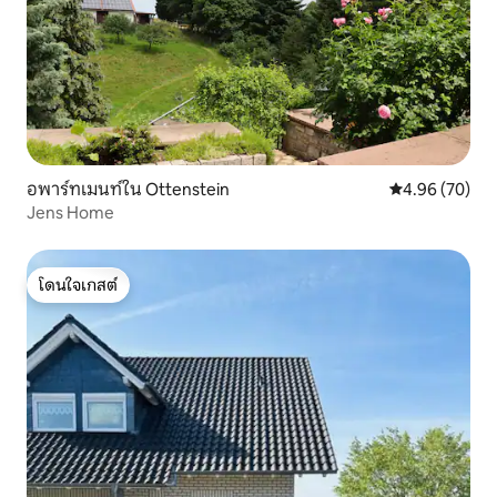
อพาร์ทเมนท์ใน Ottenstein
คะแนนเฉลี่ย 4.
4.96 (70)
Jens Home
โดนใจเกสต์
โดนใจเกสต์