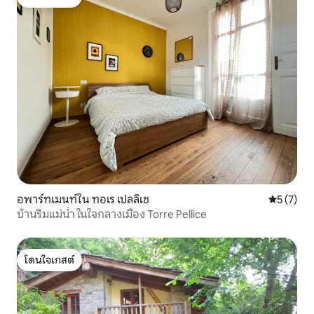
โดนใจเกสต์
อพาร์ทเมนท์ใน ทอเร เปลลิเช
คะแนนเฉลี่
5 (7)
บ้านริมแม่น้ำ ในใจกลางเมือง Torre Pellice
โดนใจเกสต์
โดนใจเกสต์