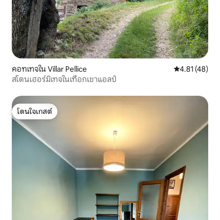
คอทเทจใน Villar Pellice
คะแนนเฉลี่ย 4.
4.81 (48)
สโตนเฮอร์มิเทจในเทือกเขาแอลป์
โดนใจเกสต์
โดนใจเกสต์