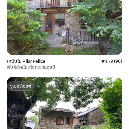
เคบินใน Villar Pellice
คะแนนเฉลี่ย 4.
4.79 (90)
ต้นอัลโดในเทือกเขาแอลป์
ซูเปอร์โฮสต์
ซูเปอร์โฮสต์