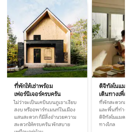
ที่พักให้เช่าพร้อม
ดิจิทัลโนแมด
เฟอร์นิเจอร์ครบครัน
เดินทางเพื่อ
ไม่ว่าจะเป็นเคบินบนภูเขาเงียบ
ที่พักสะดวกสบา
สงบ หรืออพาร์ทเมนท์ในเมือง
และพื้นที่ทำงา
แสนสะดวก ก็มีสิ่งอำนวยความ
ดิจิทัลโนแมดแ
สะดวกให้ครบครัน พักสบาย
ทางไกล
เหมือนอยู่บ้าน