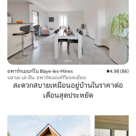
อพาร์ทเมนท์ใน Blaye-les-Mines
คะแนนเฉลี่ย 4.9
4.98 (86)
บลาเย-เล-มีน: อพาร์ตเมนต์ที่ยอดเยี่ยม
สะดวกสบายเหมือนอยู่บ้านในราคาต่อ
เดือนสุดประหยัด