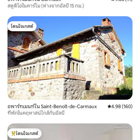
สตูดิโอในคาร์โม (ห่างจากอัลบี 15 กม.)
โดนใจเกสต์
โดนใจเกสต์
อพาร์ทเมนท์ใน Saint-Benoît-de-Carmaux
คะแนนเฉลี่ย 4.9
4.98 (160)
ที่พักในคฤหาสน์ใกล้กับอัลบี
โดนใจเกสต์
โดนใจเกสต์ที่สุด