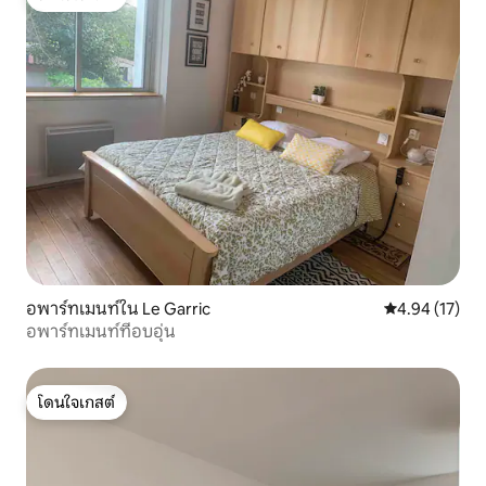
โดนใจเกสต์
อพาร์ทเมนท์ใน Le Garric
คะแนนเฉลี่ย 4.
4.94 (17)
อพาร์ทเมนท์ที่อบอุ่น
โดนใจเกสต์
โดนใจเกสต์