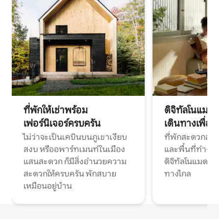
ที่พักให้เช่าพร้อม
ดิจิทัลโนแมด
เฟอร์นิเจอร์ครบครัน
เดินทางเพื่อ
ไม่ว่าจะเป็นเคบินบนภูเขาเงียบ
ที่พักสะดวกสบา
สงบ หรืออพาร์ทเมนท์ในเมือง
และพื้นที่ทำงา
แสนสะดวก ก็มีสิ่งอำนวยความ
ดิจิทัลโนแมดแ
สะดวกให้ครบครัน พักสบาย
ทางไกล
เหมือนอยู่บ้าน