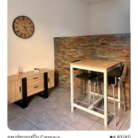
อพาร์ทเมนท์ใน Carmaux
คะแนนเฉลี่ย 4.
4.83 (41)