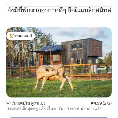
ยังมีที่พักตากอากาศดีๆ อีกในแบล็กสมิทส์
โดนใจเกสต์
โดนใจเกสต์ที่สุด
ฟาร์มสเตย์ใน คูรานบง
คะแนนเฉลี่ย 4.9
4.99 (272)
บ้านหลังเล็กสุดหรู • สัตว์ในฟาร์ม • อ่างอาบน้ำกลางแจ้ง •
สำหรับ 2 คน