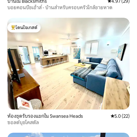
บ้านใน Blacksmiths
คะแนนเฉลี่ย 4.
4.97 (29)
บอยคอนบีชเฮ้าส์ - บ้านสำหรับครอบครัวใกล้ชายหาด
โดนใจเกสต์
โดนใจเกสต์ที่สุด
ห้องชุดรับรองแขกใน Swansea Heads
คะแนนเฉลี่ย 5
5.0 (22)
ซอลต์บุชโคสตัล