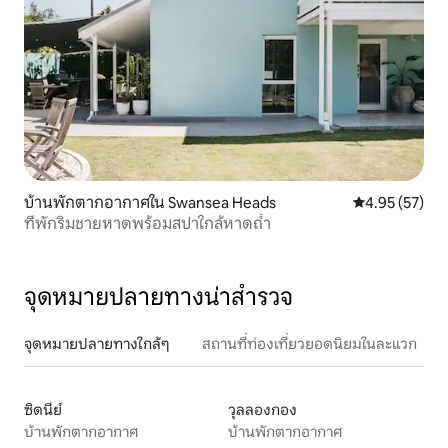
บ้านพักตากอากาศใน Swansea Heads
คะแนนเฉลี่ย 4.
4.95 (57)
ที่พักริมชายหาดพร้อมสปาใกล้หาดถ้ำ
จุดหมายปลายทางน่าสำรวจ
จุดหมายปลายทางใกล้ๆ
สถานที่ท่องเที่ยวยอดนิยมในละแวก
ซิดนีย์
วุลลองกอง
บ้านพักตากอากาศ
บ้านพักตากอากาศ