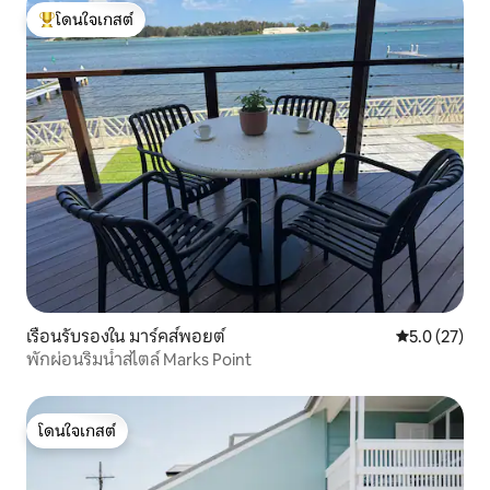
โดนใจเกสต์
โดนใจเกสต์ที่สุด
เรือนรับรองใน มาร์คส์พอยต์
คะแนนเฉลี่ย 5
5.0 (27)
พักผ่อนริมน้ำสไตล์ Marks Point
โดนใจเกสต์
โดนใจเกสต์