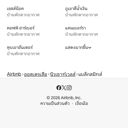
เชสส์น็อค
ภูเขาสีน้ำเงิน
บ้านพักตากอากาศ
บ้านพักตากอากาศ
คอฟฟ์ ฮาร์เบอร์
แคนเบอร์รา
บ้านพักตากอากาศ
บ้านพักตากอากาศ
หุบเขาฮันเตอร์
แสดงมากขึ้น
บ้านพักตากอากาศ
Airbnb
ออสเตรเลีย
นิวเซาท์เวลส์
แบล็กสมิทส์
© 2026 Airbnb, Inc.
ความเป็นส่วนตัว
เงื่อนไข