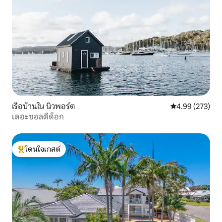
เรือบ้านใน นิวพอร์ต
คะแนนเฉลี่ย 4.9
4.99 (273)
เดอะซอลตี้ด็อก
โดนใจเกสต์
โดนใจเกสต์ที่สุด