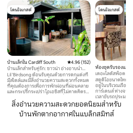
โดนใจเกสต์
โดนใจเกสต์
โดนใจเกสต์
โดนใจเกสต์
บ้านเล็กใน Cardiff South
คะแนนเฉลี่ย 4.96 จาก 5, 152 รีวิว
4.96 (152)
ห้องชุดรับรองแขก
บ้านเล็กสำหรับคู่รัก: ซาวน่า อ่างอาบน้ำ
เดอะโลตัสพ็อด - เรื
กลางแจ้ง และหลุมก่อไฟ
Lil 'Birdsong ต้อนรับคุณด้วยการตกแต่งที่
เอกลักษณ์พร้อมวิ
สตูดิโอขนาดใหญ่และ
มีสไตล์และมีสิ่งอำนวยความสะดวกทั้งหมด
อยู่ในบริเวณเรือ
ที่คุณต้องการเพื่อการพักผ่อนที่ผ่อนคลาย
การ์เดนส์ ห่างจาก
และกระปรี้กระเปร่า โอเอซิสที่ไม่คาดคิดราย
เวลาขับรถประมาณ 50 นาที ลอ
ล้อมไปด้วยเสียงนกพื้นเมืองที่เงียบสงบอยู่
อยู่ใกล้แม่น้ำฮอว์
สิ่งอำนวยความสะดวกยอดนิยมสำหรับ
ใกล้ๆและมองเห็นวิวใบไม้จากผ้าปูที่นอน แช่
เตอร์ส เป็นสถานที
ตัวในอ่างอาบน้ำใต้แสงดาวร้องเพลงริมกอง
บ้านพักตากอากาศในแบล็กสมิทส์
สถานที่พักผ่อนสุดโรแมนติ
ไฟหรือเพลิดเพลินกับซาวน่าอินฟราเรดส่วน
งดงามของเขตสงว
ตัวพร้อมวิวที่เรียงรายไปด้วยต้นไม้! สถาน
Mougamarra และส
ที่พักผ่อนที่สมบูรณ์แบบสำหรับคู่รัก ตั้งอยู่
ที่สมบูรณ์แบบในก
อย่างสมบูรณ์แบบระหว่างทะเลสาบ Mac