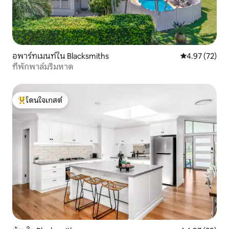
อพาร์ทเมนท์ใน Blacksmiths
คะแนนเฉลี่ย 4.
4.97 (72)
ที่พักพาล์มริมหาด
โดนใจเกสต์
โดนใจเกสต์ที่สุด