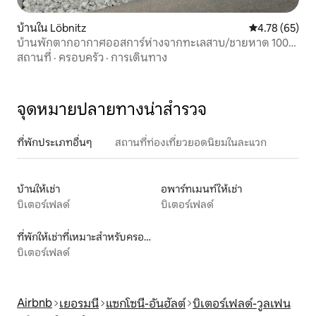
บ้านใน Löbnitz
คะแนนเฉลี่ย 4.
4.78 (65)
บ้านพักตากอากาศออสการ์ห่างจากทะเลสาบ/ชายหาด 100
เมตร
สถานที่
·
ครอบครัว
·
การเดินทาง
จุดหมายปลายทางน่าสำรวจ
ที่พักประเภทอื่นๆ
สถานที่ท่องเที่ยวยอดนิยมในละแวก
บ้านให้เช่า
อพาร์ทเมนท์ให้เช่า
บิเตอร์เฟลด์
บิเตอร์เฟลด์
ที่พักให้เช่าที่เหมาะสำหรับครอบครัว
บิเตอร์เฟลด์
Airbnb
เยอรมนี
แซกโซนี-อันฮัลต์
บิเตอร์เฟลด์-วูลเฟน