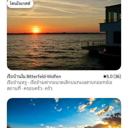
โดนใจเกสต์
โดนใจเกสต์
เรือบ้านใน Bitterfeld-Wolfen
คะแนนเฉลี่ย 5
5.0 (36)
เรือบ้านหรู - เรือข้ามฟากขนาดเล็กบนทะเลสาบกอยทซ์เช
สถานที่
·
ครอบครัว
·
ครัว