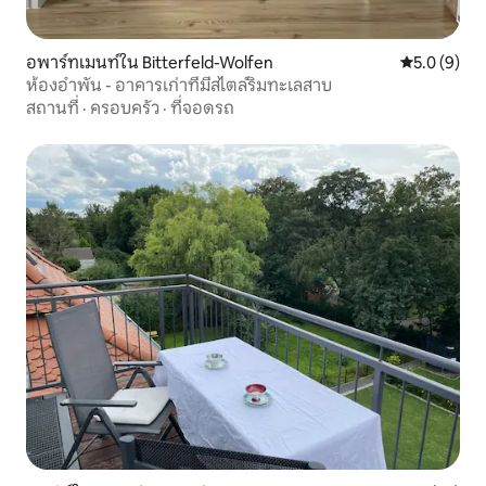
อพาร์ทเมนท์ใน Bitterfeld-Wolfen
คะแนนเฉลี่ย 
5.0 (9)
ห้องอำพัน - อาคารเก่าที่มีสไตล์ริมทะเลสาบ
สถานที่
·
ครอบครัว
·
ที่จอดรถ