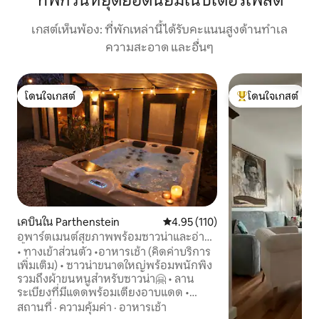
ที่พักวันหยุดยอดนิยมในบิเตอร์เฟลด์
เกสต์เห็นพ้อง: ที่พักเหล่านี้ได้รับคะแนนสูงด้านทำเล
ความสะอาด และอื่นๆ
โดนใจเกสต์
โดนใจเกสต์
โดนใจเกสต์
โดนใจเกสต์ที่สุด
เคบินใน Parthenstein
คะแนนเฉลี่ย 4.95 จาก 5, 110 รีวิว
4.95 (110)
อพาร์ตเมนต์สุขภาพพร้อมซาวน่าและอ่าง
น้ำวนในไลป์ซิก
• ทางเข้าส่วนตัว •อาหารเช้า (คิดค่าบริการ
เพิ่มเติม) • ซาวน่าขนาดใหญ่พร้อมพนักพิง
รวมถึงผ้าขนหนูสำหรับซาวน่า🤗 • ลาน
ระเบียงที่มีแดดพร้อมเตียงอาบแดด •
Feuerstelle • บาร์บีคิวตามคำขอ • เตียงคู่ •
สถานที่
·
ความคุ้มค่า
·
อาหารเช้า