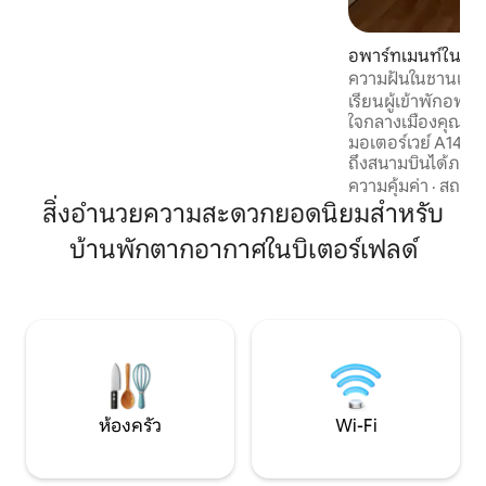
ห้องครัวแบบเปิด ห้องนั่งเล่น เคาน์เตอร์
พร้อมเก้าอี้บาร์ •เครื่องล้างจาน เตาแม่
เหล็กไฟฟ้า ตู้เย็น อ่างล้างจาน จาน และ
อพาร์ทเมนท์ใน Sc
เครื่องจ่ายเบียร์ • ห้องน้ำแยกต่างหาก มีโถ
ความฝันในชานเมือ
สุขภัณฑ์ อ่างล้างมือ ฝักบัวอาบน้ำ • บริการ
สินค้า A14 ไลพ์ซิกซิต
เรียนผู้เข้าพักอพาร
นวดผ่านผู้ให้บริการบุคคลที่สาม (ชำระเงิน
ใจกลางเมืองคุณสา
ผ่าน Airbnb) • อ่างน้ำร้อนกลางแจ้งที่มีการ
มอเตอร์เวย์ A14 ได
ทำความร้อนตลอดทั้งปี • เครื่องปรับ
ถึงสนามบินได้ภายใ
อากาศ/เครื่องทำความร้อน • มีอาหารเช้าให้
Messe ก็เช่นกัน เม
ตามคำขอ
ความคุ้มค่า
·
สถานที
(สถานีรถไฟหลัก) 
สิ่งอำนวยความสะดวกยอดนิยมสำหรับ
รถยนต์ผ่าน A14 ภา
บ้านพักตากอากาศในบิเตอร์เฟลด์
ไลพ์ซิเกอร์และ Red
"Völki" อยู่ห่างจา
ประมาณ 10 นาที อพ
อำนวยความสะดวกส
และระยะยาวห่างออก
ทะเลสาบสำหรับกา
ห้องครัว
Wi-Fi