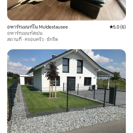
อพาร์ทเมนท์ใน Muldestausee
คะแนนเฉลี่ย 
5.0 (6)
อพาร์ทเมนท์สเปน
สถานที่
·
ครอบครัว
·
ซักรีด