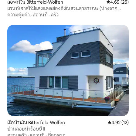
ลอฟท์ใน Bitterfeld-Wolfen
คะแนนเฉลี่ย 4.
4.69 (26)
เพนท์เฮาส์ที่มีแสงแดดส่องถึงในสวนสาธารณะ (ห่างจาก
ทะเลสาบ 250 ม.)
ความคุ้มค่า
·
สถานที่
·
ครัว
เรือบ้านใน Bitterfeld-Wolfen
คะแนนเฉลี่ย 4.
4.92 (12)
บ้านลอยน้ำร็อบบี้ II
ครอบครัว
·
สถานที่
·
ที่จอดรถ