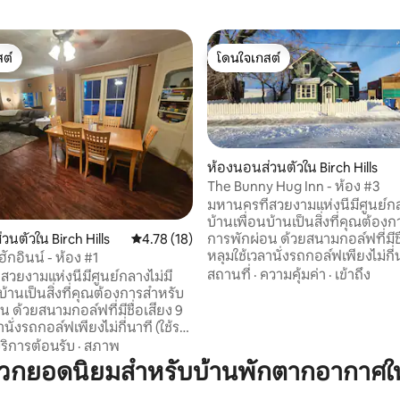
ต์
โดนใจเกสต์
ต์
โดนใจเกสต์
ห้องนอนส่วนตัวใน Birch Hills
The Bunny Hug Inn - ห้อง #3
มหานครที่สวยงามแห่งนี้มีศูนย์กล
บ้านเพื่อนบ้านเป็นสิ่งที่คุณต้อง
วนตัวใน Birch Hills
คะแนนเฉลี่ย 4.78 จาก 5, 18 รีวิว
4.78 (18)
การพักผ่อน ด้วยสนามกอล์ฟที่มีชื
35 รีวิว
หลุมใช้เวลานั่งรถกอล์ฟเพียงไม่กี่น
ฮักอินน์ - ห้อง #1
เช่าวงดนตรีใหม่ของเรา) และ Ros
สถานที่
·
ความคุ้มค่า
·
เข้าถึง
สวยงามแห่งนี้มีศูนย์กลางไม่มี
ฝั่งตรงข้ามสำหรับการออกไปเที่
บ้านเป็นสิ่งที่คุณต้องการสำหรับ
กับเพื่อนของคุณ
น ด้วยสนามกอล์ฟที่มีชื่อเสียง 9
านั่งรถกอล์ฟเพียงไม่กี่นาที (ใช้รถ
องวงดนตรีของเรา) และ KG Bar
ริการต้อนรับ
·
สภาพ
อยู่ฝั่งตรงข้ามสำหรับการออกไป
วกยอดนิยมสำหรับบ้านพักตากอากาศในBi
งคืนกับเพื่อนของคุณ