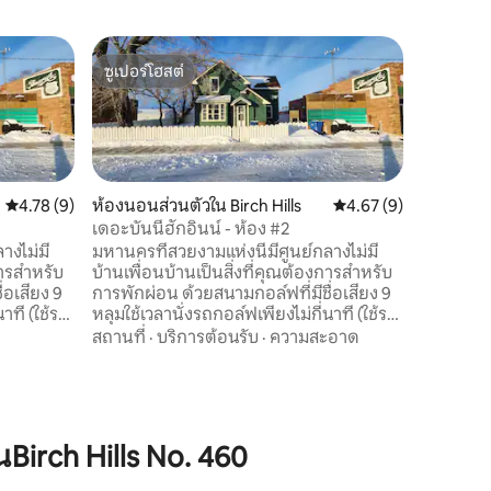
ซูเปอร์โฮสต์
ซูเปอร์โฮสต์
คะแนนเฉลี่ย 4.78 จาก 5, 9 รีวิว
4.78 (9)
ห้องนอนส่วนตัวใน Birch Hills
คะแนนเฉลี่ย 4.67 จาก 5
4.67 (9)
เดอะบันนี่ฮักอินน์ - ห้อง #2
างไม่มี
มหานครที่สวยงามแห่งนี้มีศูนย์กลางไม่มี
การสำหรับ
บ้านเพื่อนบ้านเป็นสิ่งที่คุณต้องการสำหรับ
่อเสียง 9
การพักผ่อน ด้วยสนามกอล์ฟที่มีชื่อเสียง 9
าที (ใช้รถ
หลุมใช้เวลานั่งรถกอล์ฟเพียงไม่กี่นาที (ใช้รถ
y's KG Bar
เช่าวงดนตรีใหม่ของเรา) และ Rosy's KG Bar
สถานที่
·
บริการต้อนรับ
·
ความสะอาด
ยวกลางคืน
ฝั่งตรงข้ามสำหรับการออกไปเที่ยวกลางคืน
กับเพื่อนของคุณ
rch Hills No. 460