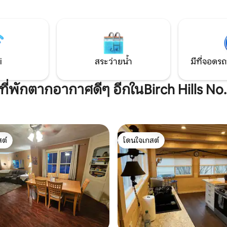
i
สระว่ายน้ำ
มีที่จอดรถ
ีที่พักตากอากาศดีๆ อีกในBirch Hills No
ต์
โดนใจเกสต์
ต์
โดนใจเกสต์
 9 รีวิว