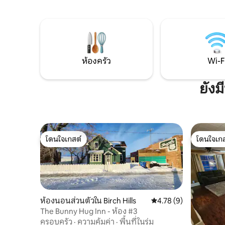
เช่นกัน...!! The Toonie House มีเอกลักษณ์
และเสน่ห์มากมาย เมื่อเร็วๆนี้ได้เพิ่มดาดฟ้า
ใหม่สำหรับการรับประทานอาหารกลางแจ้ง
และ PITBOSS Smoker Griddle/Grill
Combo Central AC ใหม่ที่เพิ่งเพิ่มเข้ามา
ห้องครัว
Wi-F
ยังม
โดนใจเกสต์
โดนใจเกส
โดนใจเกสต์
โดนใจเกส
ห้องนอนส่วนตัวใน Birch Hills
คะแนนเฉลี่ย 4.78 จาก 5,
4.78 (9)
The Bunny Hug Inn - ห้อง #3
ครอบครัว
·
ความคุ้มค่า
·
พื้นที่ในร่ม