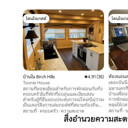
โดนใจเกสต์
โดนใจเกส
โดนใจเกสต์
โดนใจเกส
ห้องนอนส่
บ้านใน Birch Hills
คะแนนเฉลี่ย 4.91 จาก 5, 
4.91 (35)
เดอะบันนี่
Toonie House
มหานครที่
สถานที่ยอดเยี่ยมสำหรับการพักผ่อนกับทั้ง
บ้านเพื่อน
ครอบครัวในที่พักที่อบอุ่นและเงียบสงบ
การพักผ่อ
สำหรับผู้ที่ชื่นชอบประสบการณ์ใหม่ๆไม่ว่าจะ
หลุมใช้เวล
เป็นเคอร์ลิงการเล่นกอล์ฟที่สนามท้องถิ่น
เช่าใหม่ข
ของเราการเยี่ยมครอบครัวหรือเพียง
สถานที่
·
บ
สถานที่
·
ครอบครัว
·
ความสะอาด
ของ Rosy 
ต้องการตัดการเชื่อมต่อและหลีกหนีหรือ
สิ่งอำนวยความสะด
เที่ยวกลา
Fish for Walleye ที่ Jump Lake ซึ่งอยู่ห่าง
ออกไปเพียงไม่กี่นาที ใกล้แม่น้ำซัสแคตเชวัน