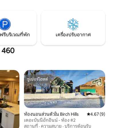
ฟรีบริเวณที่พัก
เครื่องปรับอากาศ
. 460
ซูเปอร์โฮสต์
ซูเปอร์โฮสต์
ห้องนอนส่วนตัวใน Birch Hills
คะแนนเฉลี่ย 4.67 จาก 5
4.67 (9)
เดอะบันนี่ฮักอินน์ - ห้อง #2
สถานที่
·
ความสบาย
·
บริการต้อนรับ