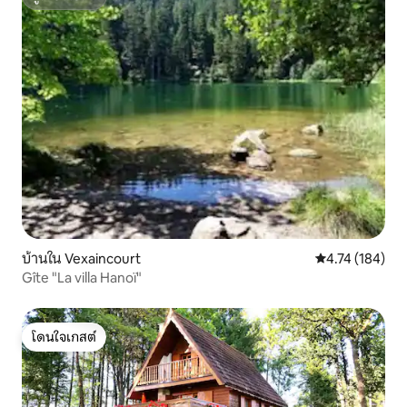
ซูเปอร์โฮสต์
บ้านใน Vexaincourt
คะแนนเฉลี่ย 4.7
4.74 (184)
Gîte "La villa Hanoï"
โดนใจเกสต์
โดนใจเกสต์