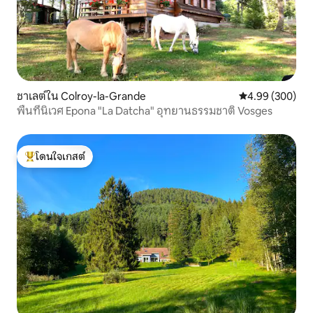
ชาเลต์ใน Colroy-la-Grande
คะแนนเฉลี่ย 4.99
4.99 (300)
พื้นที่นิเวศ Epona "La Datcha" อุทยานธรรมชาติ Vosges
โดนใจเกสต์
โดนใจเกสต์ที่สุด