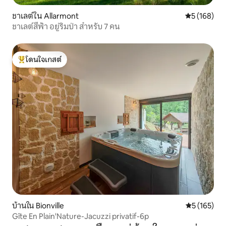
ชาเลต์ใน Allarmont
คะแนนเฉลี่ย 
5 (168)
ชาเลต์สีฟ้า อยู่ริมป่า สำหรับ 7 คน
โดนใจเกสต์
โดนใจเกสต์ที่สุด
บ้านใน Bionville
คะแนนเฉลี่ย 
5 (165)
Gîte En Plain'Nature-Jacuzzi privatif-6p