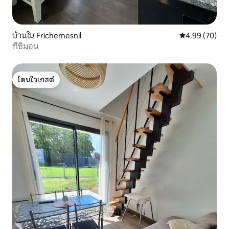
บ้านใน Frichemesnil
คะแนนเฉลี่ย 4.
4.99 (70)
ที่ซิมอน
โดนใจเกสต์
โดนใจเกสต์