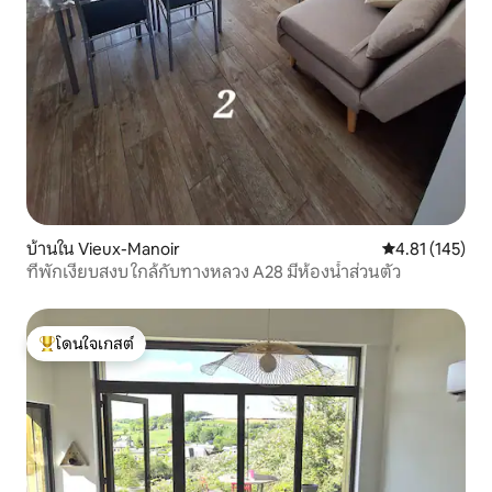
บ้านใน Vieux-Manoir
คะแนนเฉลี่ย 4.8
4.81 (145)
ที่พักเงียบสงบ ใกล้กับทางหลวง A28 มีห้องน้ำส่วนตัว
โดนใจเกสต์
โดนใจเกสต์ที่สุด