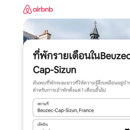
ข้าม
ไป
ยัง
เนื้อหา
ที่พักรายเดือนในBeuze
Cap-Sizun
ค้นพบที่พักระยะยาวที่ให้ความรู้สึกเหมือนอยู่บ้า
สำหรับการเข้าพักตั้งแต่ 1 เดือนขึ้นไป
สถานที่
ใช้ลูกศรขึ้นลง หรือใช้การสัมผัสหรือปัด เพื่อสำรวจผ
เช็คอิน