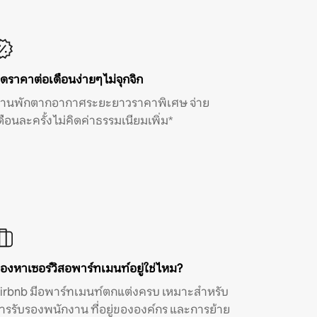
ิดราคาต่อเดือนง่ายๆ ไม่จุกจิก
้านพักตากอากาศระยะยาวราคาพิเศษ จ่าย
ดือนละครั้ง ไม่คิดค่าธรรมเนียมเพิ่ม*
องหาเซอร์วิสอพาร์ทเมนท์อยู่ใช่ไหม?
irbnb มีอพาร์ทเมนท์ตกแต่งครบ เหมาะสำหรับ
ารรับรองพนักงาน ที่อยู่ขององค์กร และการย้าย