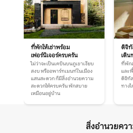
ที่พักให้เช่าพร้อม
ดิจิ
เฟอร์นิเจอร์ครบครัน
เดิน
ไม่ว่าจะเป็นเคบินบนภูเขาเงียบ
ที่พั
สงบ หรืออพาร์ทเมนท์ในเมือง
และพื
แสนสะดวก ก็มีสิ่งอำนวยความ
ดิจิ
สะดวกให้ครบครัน พักสบาย
ทางไ
เหมือนอยู่บ้าน
สิ่งอำนวยคว