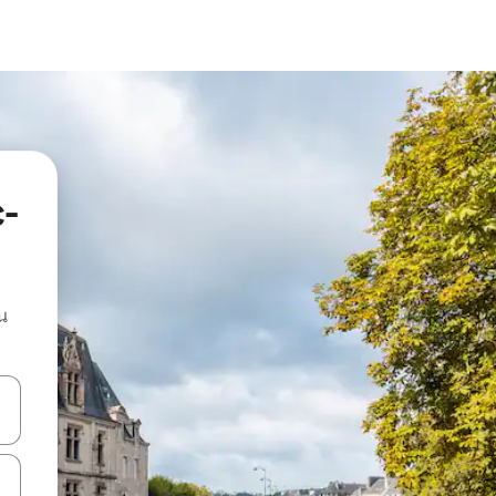
c-
น
ลการค้นหา