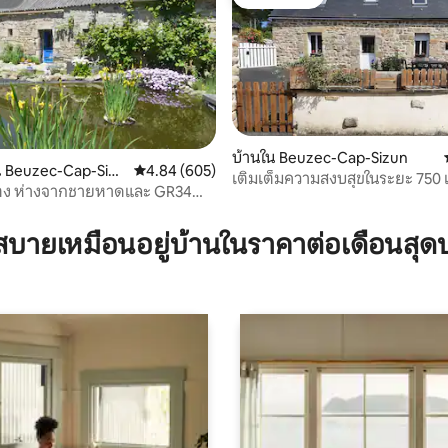
สต์
โดนใจเกสต์
บ้านใน Beuzec-Cap-Sizun
 Beuzec-Cap-Sizu
คะแนนเฉลี่ย 4.84 จาก 5, 605 รีวิว
4.84 (605)
เติมเต็มความสงบสุขในระยะ 750
ตง ห่างจากชายหาดและ GR34
93 รีวิว
ทะเล!
บายเหมือนอยู่บ้านในราคาต่อเดือนสุด