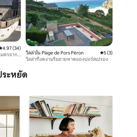
คะแนนเฉลี่ย 4.97 จาก 5, 34 รีวิว
4.97 (34)
วิลล่าใน Plage de Pors Péron
คะแนนเฉลี่ย 5 จาก 5
5 (3)
 เมตรจาก
วิลล่าที่งดงามริมชายหาดของปอร์สเปรอง
ประหยัด