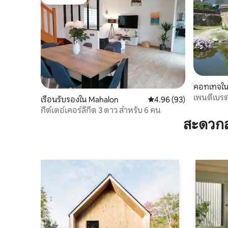
โดนใจเกสต์
ซูเปอร์โฮ
คอทเทจใน
n
เพนตีเบร
เรือนรับรองใน Mahalon
คะแนนเฉลี่ย 4.96 จาก 5, 
4.96 (93)
500 เมตร
กีต์เดอ์เคอร์ลีกีต 3 ดาว สำหรับ 6 คน
สะดวกส